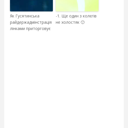
Як Гусятинська
-1. Ще один з колєгів
райдержадмінстрація
не холостяк 🙂
лінками приторговує