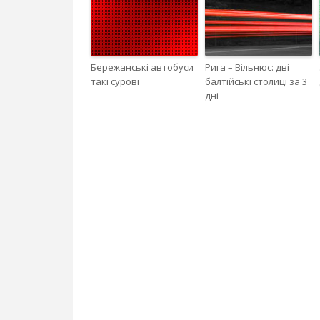
Бережанські автобуси
Рига – Вільнюс: дві
такі сурові
балтійські столиці за 3
дні