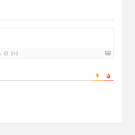
{}
[+]