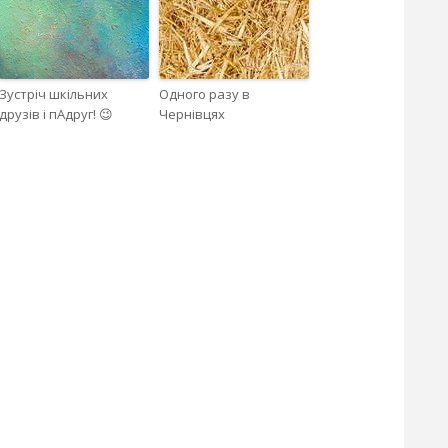
Зустріч шкільних
Одного разу в
друзів і пАдруг! 😉
Чернівцях