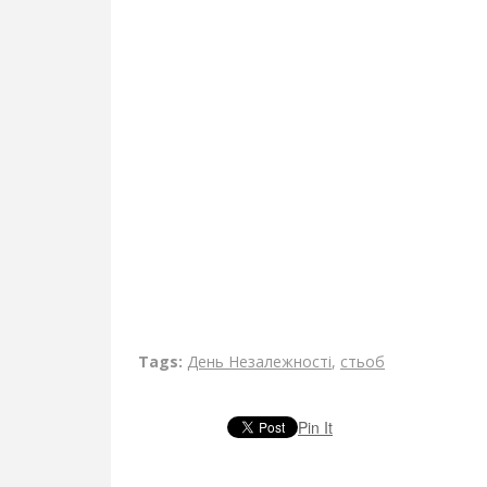
Tags:
День Незалежності
,
стьоб
Pin It