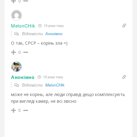
0
MelonCHik
15 роки тому
Відповісти
Анонімно
О так, СРСР – корінь зла =)
0
Анонімно
15 роки тому
Відповісти
MelonCHik
може не корінь, але люди справді дещо комплексують
при вигляді камер, не всі звісно
0