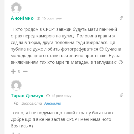
Анонімно
15 роки тому
Ті хто “родом з СРСР” завжди будуть мати панічний
страх перед камерою на вулиці. Половина країни ж
сиділа в тюрмі, друга половина туди збиралася. Ця
публіка не дуже любить фотографуватися 🙂 Сучасна
молодь до цього ставиться значно простішше. Ну, за
виключенням тих хто мріє “в Магадан, в теплушках” 🙂
0
Тарас Демчук
15 роки тому
Відповісти
Анонімно
точно, я і не подумав що такий страх у багатьох є.
Добре що я вже не застав СРСР і мені нема чого
боятись =)