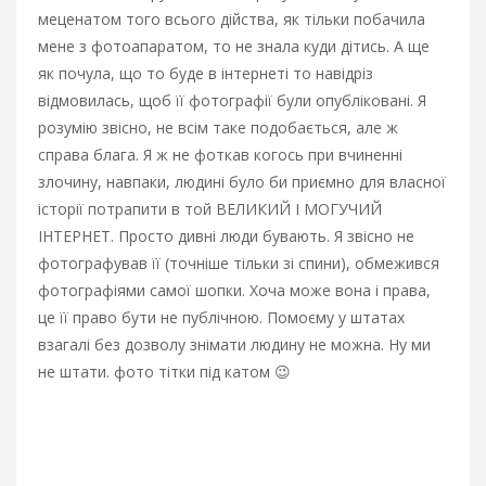
меценатом того всього дійства, як тільки побачила
мене з фотоапаратом, то не знала куди дітись. А ще
як почула, що то буде в інтернеті то навідріз
відмовилась, щоб її фотографії були опубліковані. Я
розумію звісно, не всім таке подобається, але ж
справа блага. Я ж не фоткав когось при вчиненні
злочину, навпаки, людині було би приємно для власної
історії потрапити в той ВЕЛИКИЙ І МОГУЧИЙ
ІНТЕРНЕТ. Просто дивні люди бувають. Я звісно не
фотографував її (точніше тільки зі спини), обмежився
фотографіями самої шопки. Хоча може вона і права,
це її право бути не публічною. Помоєму у штатах
взагалі без дозволу знімати людину не можна. Ну ми
не штати. фото тітки під катом 😉