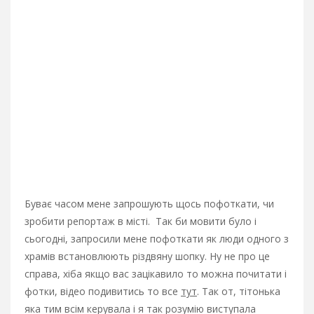
Буває часом мене запрошують щось пофоткати, чи
зробити репортаж в місті. Так би мовити було і
сьогодні, запросили мене пофоткати як люди одного з
храмів встановлюють різдвяну шопку. Ну не про це
справа, хіба якщо вас зацікавило то можна почитати і
фотки, відео подивитись то все
тут
. Так от, тітонька
яка тим всім керувала і я так розумію виступала