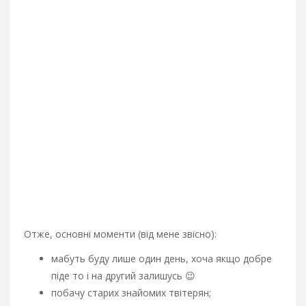
Отже, основні моменти (від мене звісно):
мабуть буду лише один день, хоча якщо добре
піде то і на другий залишусь 😉
побачу старих знайомих твітерян;