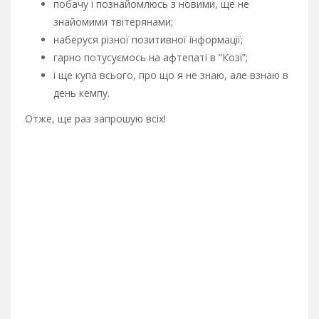
побачу і познайомлюсь з новими, ще не
знайомими твітерянами;
наберуся різної позитивної інформації;
гарно потусуємось на афтепаті в “Козі”;
і ще купа всього, про що я не знаю, але взнаю в
день кемпу.
Отже, ще раз запрошую всіх!