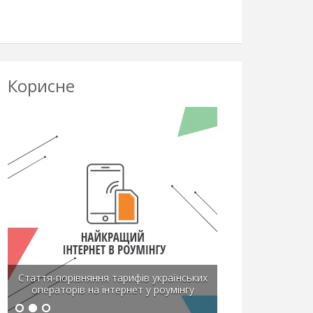
Корисне
Стаття-порівняння тарифів українських
операторів на інтернет у роумінгу