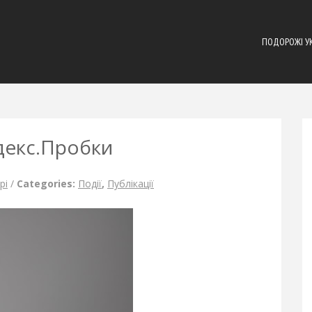
ПОДОРОЖІ У
декс.Пробки
рі
/
Categories:
Події
,
Публікації