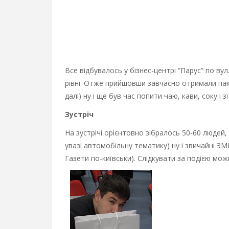
Все відбувалось у бізнес-центрі “Парус” по ву
рівні. Отже прийшовши завчасно отримали пак
далі) ну і ще був час попити чаю, кави, соку і
Зустріч
На зустрічі орієнтовно зібралось 50-60 людей
увазі автомобільну тематику) ну і звичайні ЗМ
Газети по-київськи). Слідкувати за подією мо