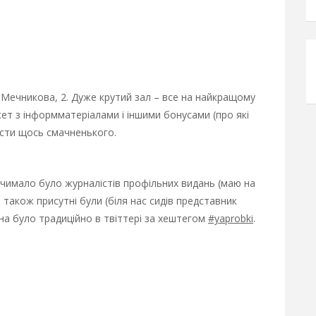
л.Мечникова, 2. Дуже крутий зал – все на найкращому
ет з інформматеріалами і іншими бонусами (про які
 зїсти щось смачненького.
, чимало було журналістів профільних видань (маю на
І також присутні були (біля нас сидів представник
жна було традиційно в твіттері за хештегом
#yaprobki
.