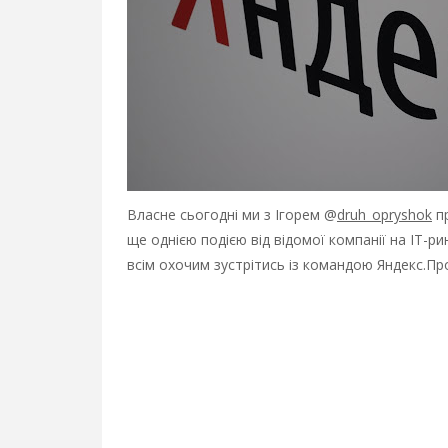
Власне сьогодні ми з Ігорем @
druh_opryshok
пр
ще однією подією від відомої компанії на ІТ-р
всім охочим зустрітись із командою Яндекс.Пр