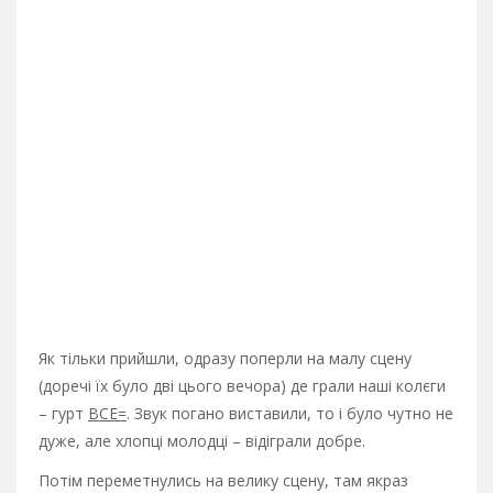
Як тільки прийшли, одразу поперли на малу сцену
(доречі їх було дві цього вечора) де грали наші колєги
– гурт
ВСЕ=
. Звук погано виставили, то і було чутно не
дуже, але хлопці молодці – відіграли добре.
Потім переметнулись на велику сцену, там якраз