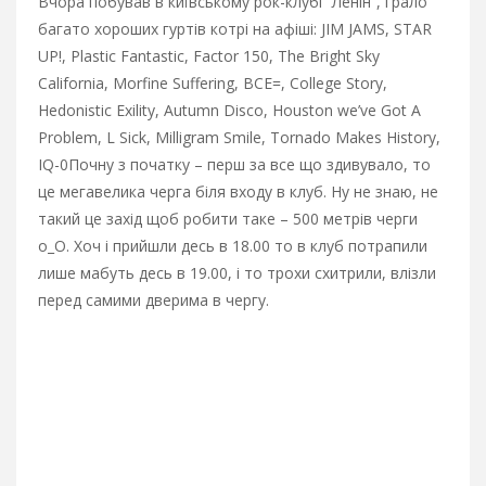
Вчора побував в київському рок-клубі “Ленін”, грало
багато хороших гуртів котрі на афіші: JIM JAMS, STAR
UP!, Plastic Fantastic, Factor 150, The Bright Sky
California, Morfine Suffering, BCE=, College Story,
Hedonistic Exility, Autumn Disco, Houston we’ve Got A
Problem, L Sick, Milligram Smile, Tornado Makes History,
IQ-0
Почну з початку – перш за все що здивувало, то
це мегавелика черга біля входу в клуб. Ну не знаю, не
такий це захід щоб робити таке – 500 метрів черги
о_О. Хоч і прийшли десь в 18.00 то в клуб потрапили
лише мабуть десь в 19.00, і то трохи схитрили, влізли
перед самими дверима в чергу.