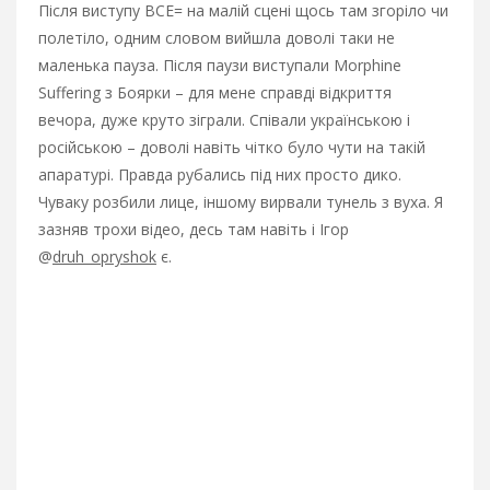
Після виступу ВСЕ= на малій сцені щось там згоріло чи
полетіло, одним словом вийшла доволі таки не
маленька пауза. Після паузи виступали Morphine
Suffering з Боярки – для мене справді відкриття
вечора, дуже круто зіграли. Співали українською і
російською – доволі навіть чітко було чути на такій
апаратурі. Правда рубались під них просто дико.
Чуваку розбили лице, іншому вирвали тунель з вуха. Я
зазняв трохи відео, десь там навіть і Ігор
@
druh_opryshok
є.