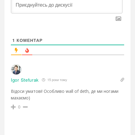
1
КОМЕНТАР
Igor Stefurak
15 роки тому
Відоси уматові! Особливо wall of deth, де ми ногами
махаємо)
0