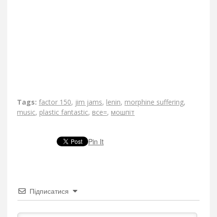
Tags:
factor 150
,
jim jams
,
lenin
,
morphine suffering
,
music
,
plastic fantastic
,
все=
,
мошпіт
Pin It
Підписатися