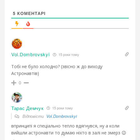
5
КОМЕНТАРІ
Vol.Dombrovskyi
15 роки тому
Тобі не було холодно? (звісно ж до виходу
Астронавтів)
0
Тарас Демчук
15 роки тому
Відповісти
Vol.Dombrovskyi
впринципі я спеціально тепло вдягнувся, ну а коли
вийшли астронавти то думаю ніхто в залі не змерз 😉