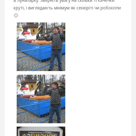
в лунапарку. Зверніть увагу на скільки ті качечки
круті, і виглядають мінімум як секюріті чи робокопи
🙂