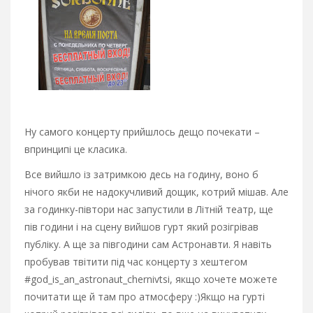
Ну самого концерту прийшлось дещо почекати –
впринципі це класика.
Все вийшло із затримкою десь на годину, воно б
нічого якби не надокучливий дощик, котрий мішав. Але
за годинку-півтори нас запустили в Літній театр, ще
пів години і на сцену вийшов гурт який розігрівав
публіку. А ще за півгодини сам Астронавти. Я навіть
пробував твітити під час концерту з хештегом
#god_is_an_astronaut_chernivtsi, якщо хочете можете
почитати ще й там про атмосферу :)Якщо на гурті