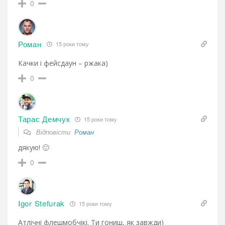
0
Роман
15 роки тому
Качки і фейсдаун – ржака)
0
Тарас Демчук
15 роки тому
Відповісти
Роман
дякую! 🙂
0
Igor Stefurak
15 роки тому
Атлічні флешмобчікі. Ти гониш, як завжди)