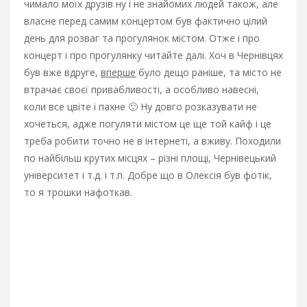
чимало моїх друзів ну і не знайомих людей також, але
власне перед самим концертом був фактично цілий
день для розваг та прогулянок містом. Отже і про
концерт і про прогулянку читайте далі.
Хоч в Чернівцях
був вже вдруге,
вперше
було дещо раніше, та місто не
втрачає своєї привабливості, а особливо навесні,
коли все цвіте і пахне 🙂 Ну довго розказувати не
хочеться, адже погуляти містом це ще той кайф і це
треба робити точно не в інтернеті, а вживу. Походили
по найбільш крутих місцях – різні площі, Чернівецький
університет і т.д. і т.п. Добре що в Олексія був фотік,
то я трошки нафоткав.