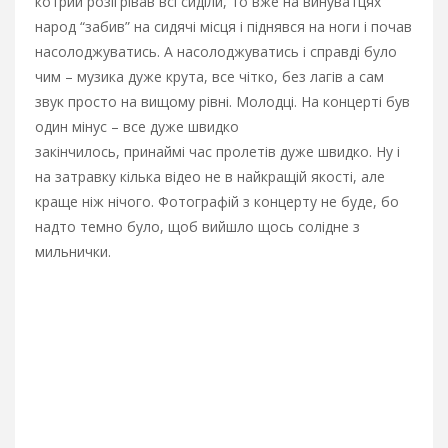
котрий розігрівав всі сиділи, то вже на винуватцях
народ “забив” на сидячі місця і піднявся на ноги і почав
насолоджуватись. А насолоджуватись і справді було
чим – музика дуже крута, все чітко, без лагів а сам
звук просто на вищому рівні. Молодці. На концерті був
один мінус – все дуже швидко
закінчилось, принаймі час пролетів дуже швидко. Ну і
на затравку кілька відео не в найкращій якості, але
краще ніж нічого. Фотографій з концерту не буде, бо
надто темно було, щоб вийшло щось солідне з
мильнички.