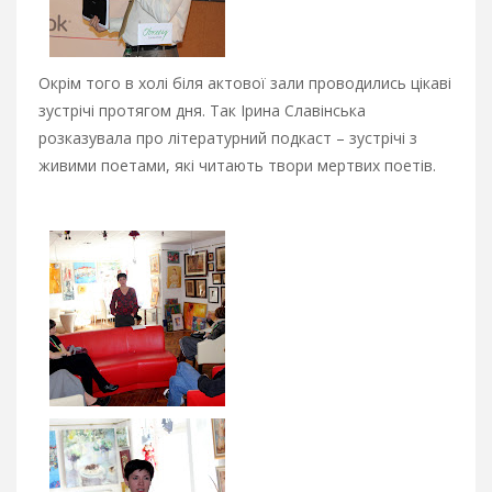
Окрім того в холі біля актової зали проводились цікаві
зустрічі протягом дня. Так Ірина Славінська
розказувала про літературний подкаст – зустрічі з
живими поетами, які читають твори мертвих поетів.