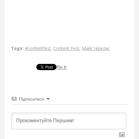
Tags:
#contentfest
,
Content Fest
,
Майстерклас
Pin It
Підписатися