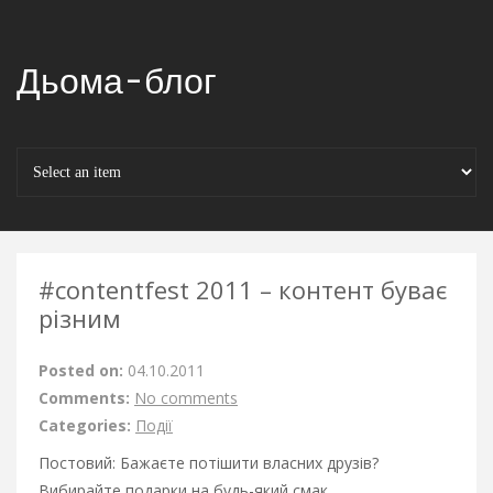
Дьома-блог
#contentfest 2011 – контент буває
різним
Posted on:
04.10.2011
Comments:
No comments
Categories:
Події
Постовий: Бажаєте потішити власних друзів?
Вибирайте
подарки
на будь-який смак