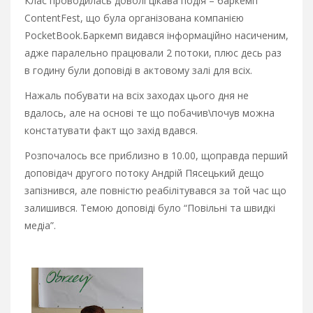
Клас проводилась доволі цікава подія – баркемп
СontentFest, що була організована компанією
PocketBook.
Баркемп видався інформаційно насиченим,
адже паралельно працювали 2 потоки, плюс десь раз
в годину були доповіді в актовому залі для всіх.
Нажаль побувати на всіх заходах цього дня не
вдалось, але на основі те що побачив\почув можна
констатувати факт що захід вдався.
Розпочалось все приблизно в 10.00, щоправда перший
доповідач другого потоку Андрій Пясецький дещо
запізнився, але повністю реабілітувався за той час що
залишився. Темою доповіді було “Повільні та швидкі
медіа”.