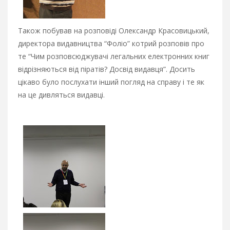
Також побував на розповіді Олександр Красовицький,
директора видавництва “Фоліо” котрий розповів про
те “Чим розповсюджувачі легальних електронних книг
відрізняються від піратів? Досвід видавця”. Досить
цікаво було послухати інший погляд на справу і те як
на це дивляться видавці.