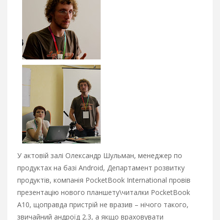
У актовій залі Олександр Шульман, менеджер по
продуктах на базі Android, Департамент розвитку
продуктів, компанія PocketBook International провів
презентацію нового планшету\читалки PocketBook
A10, щоправда пристрій не вразив – нічого такого,
звичайний андроїд 2.3, а якщо враховувати