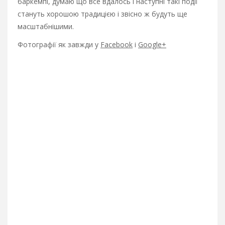
баркемпі, думаю що все вдалось і наступні такі події
стануть хорошою традицією і звісно ж будуть ще
масштабнішими.
Фотографії як завжди у
Facebook
i
Google+