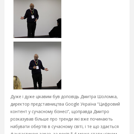
Дуже і дуже цікавим був доповідь Дмитра Шоломка,
директор представництва Google Україна “Цифровий
контент у сучасному бізнесі”, щоправда Дмитро
розказував більше про тренди які вже починають
набувати обертів в сучасному світі, і те що здається
фантастикою зараз, за років 5-6 може стати цілком