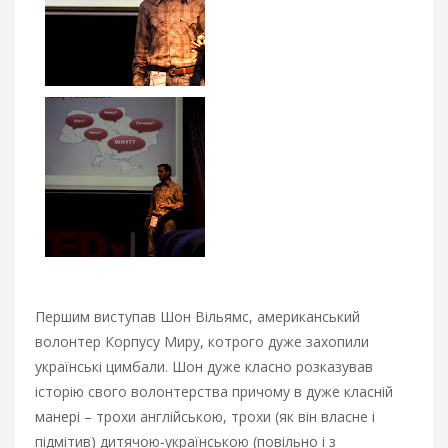
Першим виступав Шон Вільямс, американський
волонтер Корпусу Миру, котрого дуже захопили
українські цимбали. Шон дуже класно розказував
історію свого волонтерства причому в дуже класній
манері – трохи англійською, трохи (як він власне і
підмітив) дитячою-українською (повільно і з