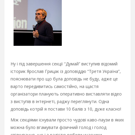
Ну і під завершення секції “Думай” виступив відомий
історик Ярослав Грицак із доповіддю “Третя Україна”,
пояснювати про що була доповідь не буду, адже це
варто передивитись самостійно, на щастя
організатори планують оперативно виставляти відео
з виступів в інтернеті, раджу переглянути. Одна
доповідь котрій я постави 10 балів з 10, дуже класно!
Між секціями існували просто чудові каво-паузи в яких
можна було вгамувати фізичний голод і голод
спілкування, що і з радістю робили учасники.