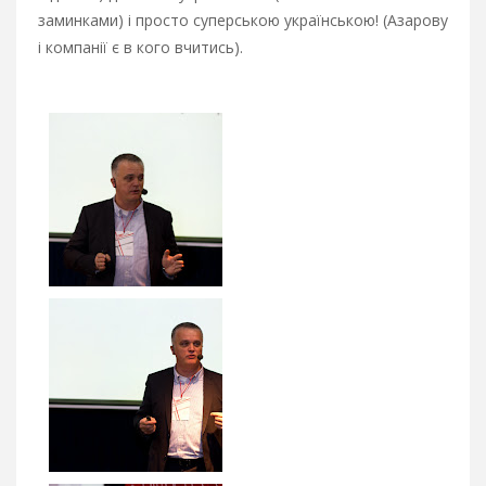
заминками) і просто суперською українською! (Азарову
і компанії є в кого вчитись).