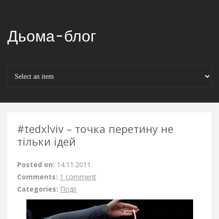
Дьома-блог
#tedxlviv – точка перетину не
тільки ідей
Posted on:
14.11.2011
Comments:
1 comment
Categories:
Події