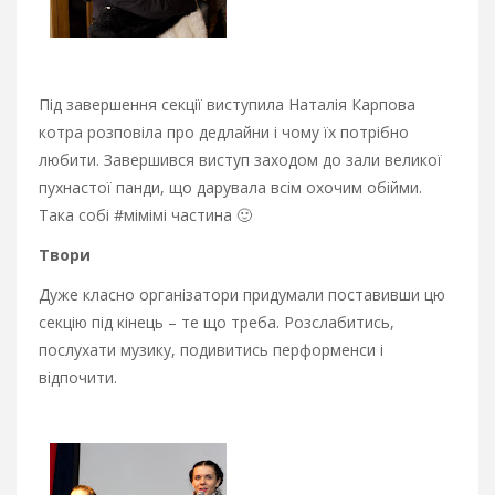
Під завершення секції виступила Наталія Карпова
котра розповіла про дедлайни і чому їх потрібно
любити. Завершився виступ заходом до зали великої
пухнастої панди, що дарувала всім охочим обійми.
Така собі #мімімі частина 🙂
Твори
Дуже класно організатори придумали поставивши цю
секцію під кінець – те що треба. Розслабитись,
послухати музику, подивитись перформенси і
відпочити.