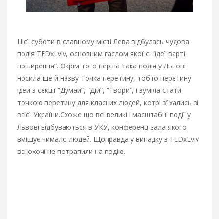
Цієї суботи в славному місті Лева відбулась чудова
подія TEDxLviv, основним гаслом якої є: “ідеї варті
поширення”. Окрім того перша така подія у Львові
носила ще й назву Точка перетину, тобто перетину
ідей з секції “Думай”, “Дій”, “Твори”, і зуміла стати
точкою перетину для класних людей, котрі з’їхались зі
всієї України.
Схоже що всі великі і масштабні події у
Львові відбуваються в УКУ, конференц-зала якого
вміщує чимало людей. Щоправда у випадку з TEDxLviv
всі охочі не потрапили на подію.