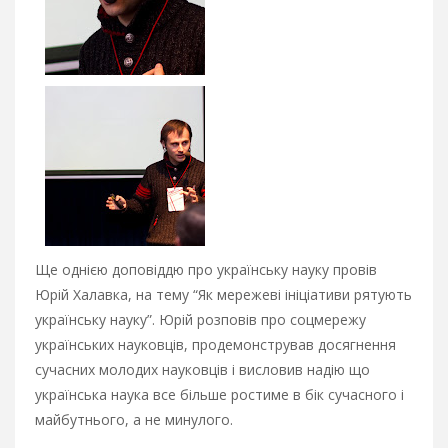
Ще однією доповіддю про українську науку провів
Юрій Халавка, на тему “Як мережеві ініціативи рятують
українську науку”. Юрій розповів про соцмережу
українських науковців, продемонстрував досягнення
сучасних молодих науковців і висловив надію що
українська наука все більше ростиме в бік сучасного і
майбутнього, а не минулого.