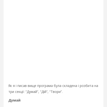
Як я і писав вище програма була складена і розбита на
три секції: “Думай”, “Дій”, “Твори”.
Думай