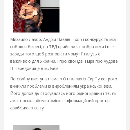
Михайло Лазор, Андрій Павлів – хоч і конкурують між
собою в бізнесі, на ТЕД прийшли як побратими і все
заради того щоб розповісти чому ІТ галузь є
важливою для України, і про свої ідеї і мрії про чудове
ІТ-середовище в м.Львів.
По скайпу виступав Ісмаіл Отталлах із Сирії у котрого
виникли проблеми із виробленням української візи.
Його доповідь стосувалась його рідної країни і те, як
аматорська зйомка змінює інформаційний простір
арабського світу.