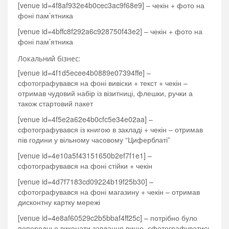
[venue id=4f8af932e4b0cec3ac9f68e9] – чекін + фото на
фоні пам’ятника
[venue id=4bffc8f292a6c928750f43e2] – чекін + фото на
фоні пам’ятника
Локальний бізнес:
[venue id=4f1d5ecee4b0889e07394ffe] –
сфотографувався на фоні вивіски + текст + чекін –
отримав чудовий набір із візитниці, флешки, ручки а
також стартовий пакет
[venue id=4f5e2a62e4b0cfc5e34e02aa] –
сфотографувався із книгою в закладі + чекін – отримав
пів години у вільному часовому “Циферблаті”
[venue id=4e10a5f43151650b2ef7f1e1] –
сфотографувався на фоні стійки + чекін
[venue id=4d7f7183cd09224b19f25b30] –
сфотографувався на фоні магазину + чекін – отримав
дисконтну картку мережі
[venue id=4e8af60529c2b5bbaf4ff25c] – потрібно було
попередньо виконати завдання вище, сфотографуватись