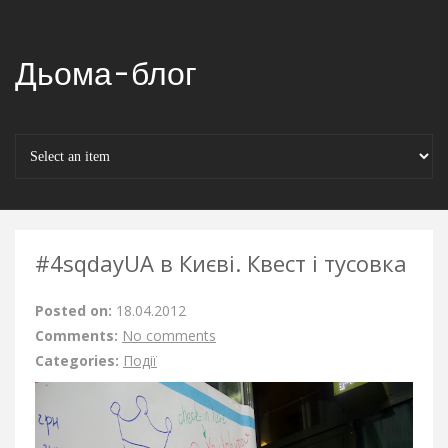
Дьома-блог
#4sqdayUA в Києві. Квест і тусовка
Posted on:
18.04.2012
Comments:
No comments
Categories:
Події