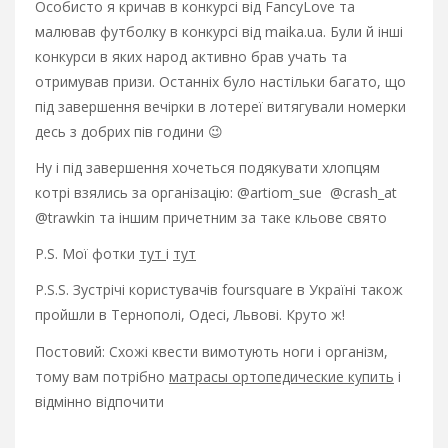
Особисто я кричав в конкурсі від FancyLove та
малював футболку в конкурсі від maika.ua. Були й інші
конкурси в яких народ активно брав учать та
отримував призи. Останніх було настільки багато, що
під завершення вечірки в лотереї витягували номерки
десь з добрих пів години 😉
Ну і під завершення хочеться подякувати хлопцям
котрі взялись за організацію: @artiom_sue @crash_at
@trawkin та іншим причетним за таке кльове свято
P.S. Мої фотки
тут
і
тут
P.S.S. Зустрічі користувачів foursquare в Україні також
пройшли в Тернополі, Одесі, Львові. Круто ж!
Постовий: Схожі квести вимотують ноги і організм,
тому вам потрібно
матрасы ортопедические купить
і
відмінно відпочити