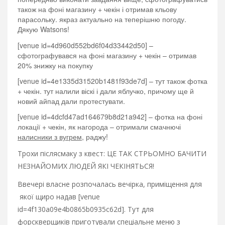
також на фоні магазину + чекін і отримав кльову
парасольку. якраз актуально на теперішню погоду.
Дякую Watsons!
[venue id=4d960d552bd6f04d33442d50] –
сфотографувався на фоні магазину + чекін – отримав
20% знижку на покупку
[venue id=4e1335d31520b1481f93de7d] – тут також фотка
+ чекін. тут налили віскі і дали яблучко, причому ще й
новий айпад дали протестувати.
[venue id=4dcfd47ad164679b8d21a942] – фотка на фоні
локації + чекін, як нагорода – отримали смачнючі
налисники з вугрем
, раджу!
Трохи післясмаку з квест: ЦЕ ТАК СТРЬОМНО БАЧИТИ
НЕЗНАЙОМИХ ЛЮДЕЙ ЯКІ ЧЕКІНЯТЬСЯ!
Ввечері власне розпочалась вечірка, приміщення для
якої щиро надав [venue
id=4f130a09e4b0865b0935c62d]. Тут для
форскверщиків приготували спеціальне меню з