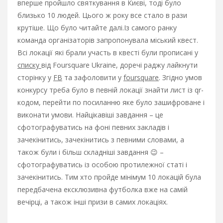
вперше пройшло святкування в Києві, тоді було
близько 10 людей. Цього ж року все стало в рази
крутіше. Що було читайте далі.
Із самого ранку
команда організаторів запропонувала міський квест.
Всі локації які брали участь в квесті були прописані у
списку
від Foursquare Ukraine, доречі раджу лайкнути
сторінку у
FB
та зафоловити у
foursquare
. Згідно умов
конкурсу треба було в певній локації знайти лист із qr-
кодом, перейти по посиланню яке було зашифроване і
виконати умови. Найцікавіші завдання – це
сфотографуватись на фоні певних закладів і
зачекінитись, зачекінитись з певними словами, а
також були і більш складніші завдання 😉 –
сфотографуватись із особою протилежної статі і
зачекінитись. Тим хто пройде мінімум 10 локацій була
передбачена ексклюзивна футболка вже на самій
вечірці, а також інші призи в самих локаціях.