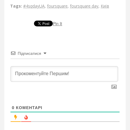
Tags:
#4sqdayUA
,
foursquare
,
foursquare day
,
Київ
Pin It
Підписатися
0
КОМЕНТАРІ