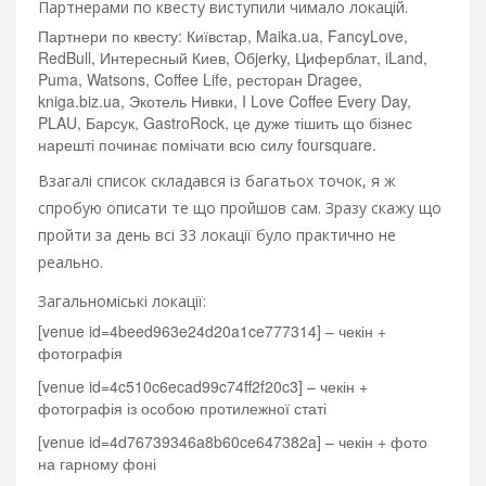
Партнерами по квесту виступили чимало локацій.
Партнери по квесту: Київстар, Maika.ua, FancyLove,
RedBull, Интересный Киев, Oбjerky, Циферблат, iLand,
Puma, Watsons, Coffee Life, ресторан Dragee,
kniga.biz.ua, Экотель Нивки, I Love Coffee Every Day,
PLAU, Барсук, GastroRock, це дуже тішить що бізнес
нарешті починає помічати всю силу foursquare.
Взагалі список складався із багатьох точок, я ж
спробую описати те що пройшов сам. Зразу скажу що
пройти за день всі 33 локації було практично не
реально.
Загальноміські локації:
[venue id=4beed963e24d20a1ce777314] – чекін +
фотографія
[venue id=4c510c6ecad99c74ff2f20c3] – чекін +
фотографія із особою протилежної статі
[venue id=4d76739346a8b60ce647382a] – чекін + фото
на гарному фоні