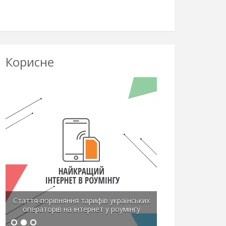
Корисне
Стаття-порівняння тарифів українських
операторів на інтернет у роумінгу