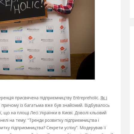
еренція присвячена підприємництву Entrepreholic.
Як і
, причому із багатьма вже був знайомий. Відбувалось
, що на площі Лесі Українки в Києві. Доволі кльовий
нелі на тему: “Тренди розвитку підприємництва і
витку підприємництва? Секрети успіху”. Модерував її