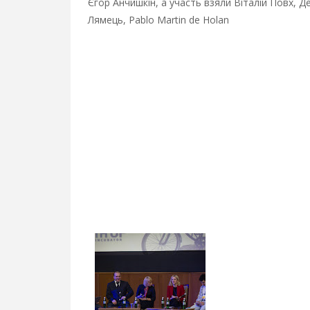
Єгор Анчишкін, а участь взяли Віталій Повх, Д
Лямець, Pablo Martin de Holan