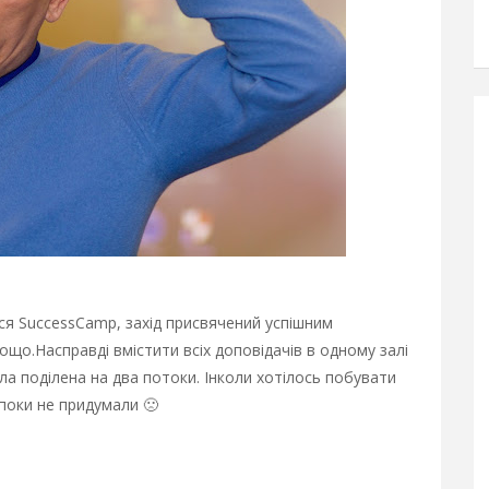
вся SuccessCamp, захід присвячений успішним
тощо.
Насправді вмістити всіх доповідачів в одному залі
а поділена на два потоки. Інколи хотілось побувати
поки не придумали 🙁