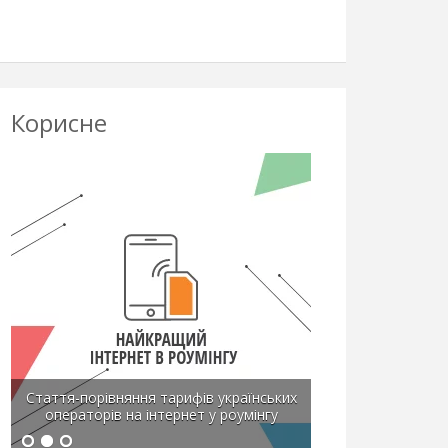
Корисне
Стаття-порівняння тарифів українських
операторів на інтернет у роумінгу