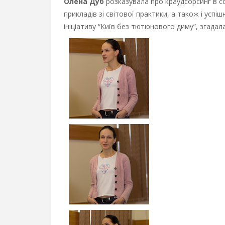
Олена Дуб
розказувала про краудсорсинг в с
прикладів зі світової практики, а також і успіш
ініціативу “Київ без тютюнового диму”, згадал