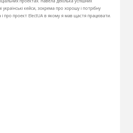
оціальних проектах. Навела декілька успішних
ні українські кейси, зокрема про хорошу і потрібну
а і про проект ElectUA в якому я мав щастя працювати.