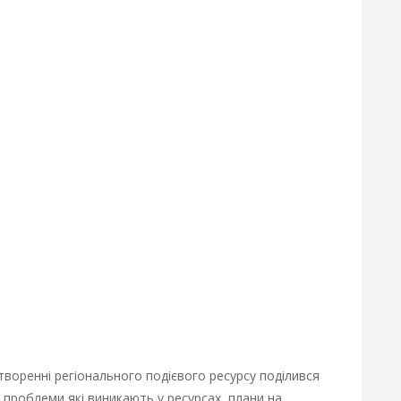
 створенні регіонального подієвого ресурсу поділився
і проблеми які виникають у ресурсах, плани на