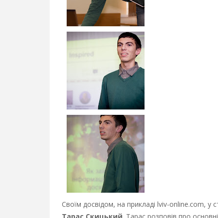
Своїм досвідом, на прикладі lviv-online.com, у
Тарас Скицький
. Тарас розповів про основн