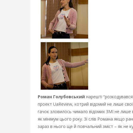
Роман Голубовський
нарешті “розкодувався”
проект UaReview, котрий відомий не лише свої
гачок зловилось чимало відомих ЗМІ не лише в
як мінімум цього року. Зі слів Романа якщо ра
зараз в нього ще й повчальний зміст – як не к