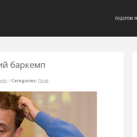
ПОДОРОЖІ У
ий баркемп
nts
/
Categories:
Події