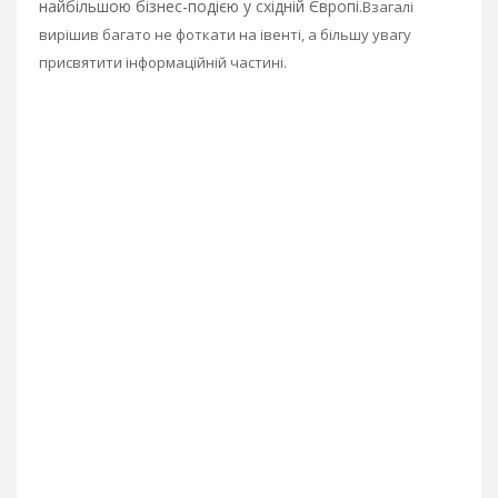
найбільшою бізнес-подією у східній Європі.
Взагалі
вирішив багато не фоткати на івенті, а більшу увагу
присвятити інформаційній частині.