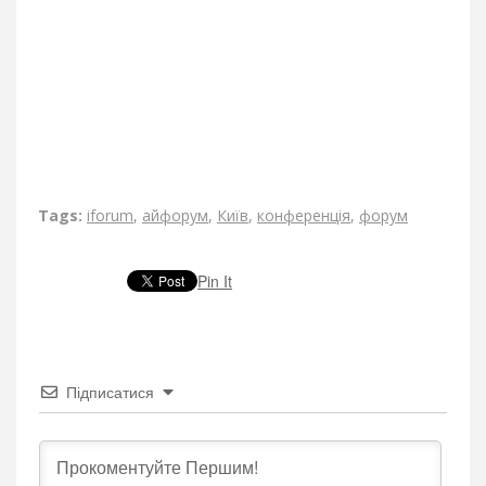
Tags:
iforum
,
айфорум
,
Київ
,
конференція
,
форум
Pin It
Підписатися