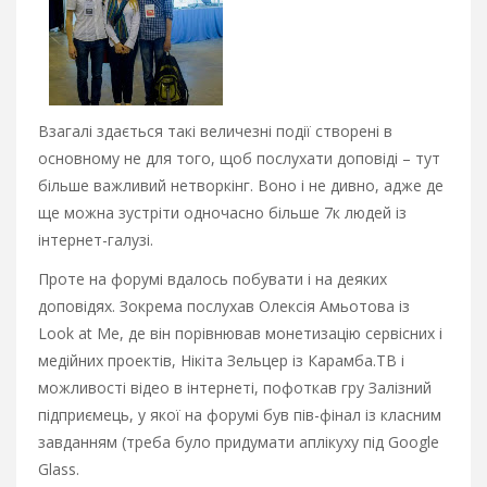
Взагалі здається такі величезні події створені в
основному не для того, щоб послухати доповіді – тут
більше важливий нетворкінг. Воно і не дивно, адже де
ще можна зустріти одночасно більше 7к людей із
інтернет-галузі.
Проте на форумі вдалось побувати і на деяких
доповідях. Зокрема послухав Олексія Амьотова із
Look at Me, де він порівнював монетизацію сервісних і
медійних проектів, Нікіта Зельцер із Карамба.ТВ і
можливості відео в інтернеті, пофоткав гру Залізний
підприємець, у якої на форумі був пів-фінал із класним
завданням (треба було придумати аплікуху під Google
Glass.