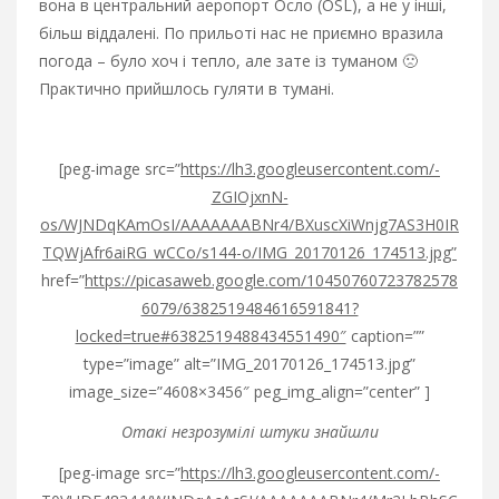
вона в центральний аеропорт Осло (OSL), а не у інші,
більш віддалені. По прильоті нас не приємно вразила
погода – було хоч і тепло, але зате із туманом 🙁
Практично прийшлось гуляти в тумані.
[peg-image src=”
https://lh3.googleusercontent.com/-
ZGIOjxnN-
os/WJNDqKAmOsI/AAAAAAABNr4/BXuscXiWnjg7AS3H0IR
TQWjAfr6aiRG_wCCo/s144-o/IMG_20170126_174513.jpg”
href=”
https://picasaweb.google.com/10450760723782578
6079/6382519484616591841?
locked=true#6382519488434551490″
caption=””
type=”image” alt=”IMG_20170126_174513.jpg”
image_size=”4608×3456″ peg_img_align=”center” ]
Отакі незрозумілі штуки знайшли
[peg-image src=”
https://lh3.googleusercontent.com/-