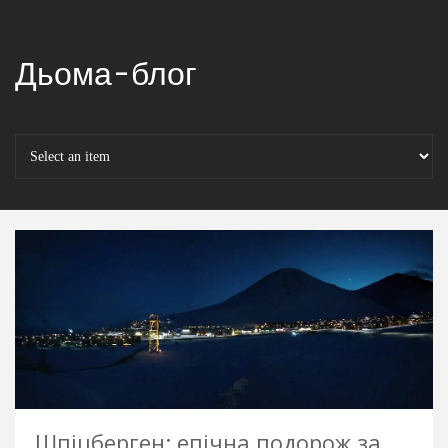
Дьома-блог
Шпіцберген: епічна подорож за