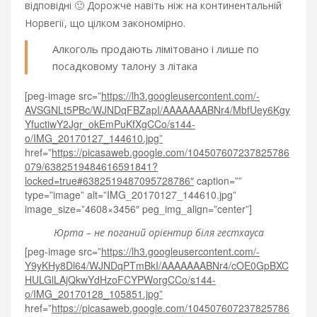
відповідні 🙂 Дорожче навіть ніж на континентальній
Норвегії, що цілком закономірно.
Алкоголь продають лімітовано і лише по
посадковому талону з літака
[peg-image src=”
https://lh3.googleusercontent.com/-
AVSGNLt5PBc/WJNDqFBZapI/AAAAAAABNr4/MbfUey6Kgy
YfuctiwY2Jgr_okEmPuKfXgCCo/s144-
o/IMG_20170127_144610.jpg”
href=”
https://picasaweb.google.com/104507607237825786
079/6382519484616591841?
locked=true#6382519487095728786″
caption=””
type=”image” alt=”IMG_20170127_144610.jpg”
image_size=”4608×3456″ peg_img_align=”center”]
Юрта – не поганий орієнтир біля гестхауса
[peg-image src=”
https://lh3.googleusercontent.com/-
Y9yKHy8Dl64/WJNDqPTmBkI/AAAAAAABNr4/cOE0GpBXC
HULGlLAjQkwYdHzoFCYPWorgCCo/s144-
o/IMG_20170128_105851.jpg”
href=”
https://picasaweb.google.com/104507607237825786