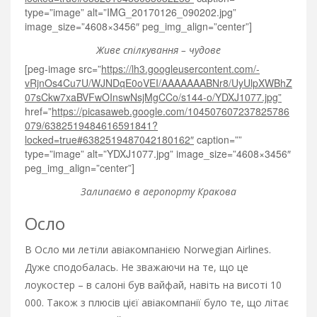
type=”image” alt=”IMG_20170126_090202.jpg”
image_size=”4608×3456″ peg_img_align=”center”]
Живе спілкування – чудове
[peg-image src=”
https://lh3.googleusercontent.com/-
vRjnOs4Cu7U/WJNDqE0oVEI/AAAAAAABNr8/UyUlpXWBhZ
07sCkw7xaBVFwOInswNsjMgCCo/s144-o/YDXJ1077.jpg”
href=”
https://picasaweb.google.com/104507607237825786
079/6382519484616591841?
locked=true#6382519487042180162″
caption=””
type=”image” alt=”YDXJ1077.jpg” image_size=”4608×3456″
peg_img_align=”center”]
Залипаємо в аеропорту Кракова
Осло
В Осло ми летіли авіакомпанією Norwegian Airlines.
Дуже сподобалась. Не зважаючи на те, що це
лоукостер – в салоні був вайфай, навіть на висоті 10
000. Також з плюсів цієї авіакомпанії було те, що літає