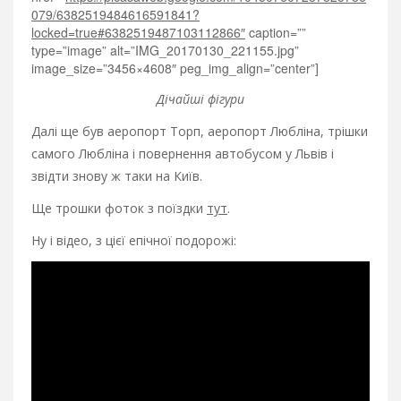
079/6382519484616591841?
locked=true#6382519487103112866″
caption=””
type=”image” alt=”IMG_20170130_221155.jpg”
image_size=”3456×4608″ peg_img_align=”center”]
Дічайші фігури
Далі ще був аеропорт Торп, аеропорт Любліна, трішки
самого Любліна і повернення автобусом у Львів і
звідти знову ж таки на Київ.
Ще трошки фоток з поїздки
тут
.
Ну і відео, з цієї епічної подорожі: