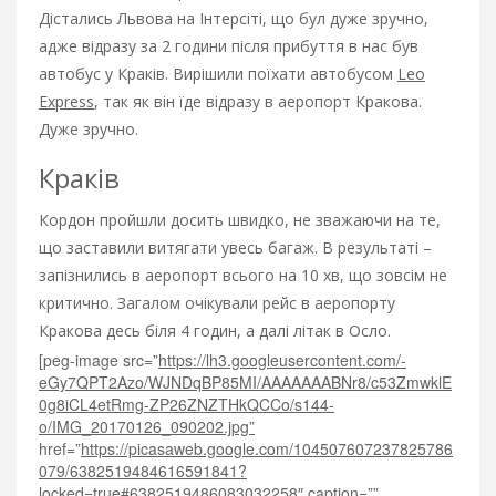
Дістались Львова на Інтерсіті, що бул дуже зручно,
адже відразу за 2 години після прибуття в нас був
автобус у Краків. Вирішили поїхати автобусом
Leo
Express
, так як він їде відразу в аеропорт Кракова.
Дуже зручно.
Краків
Кордон пройшли досить швидко, не зважаючи на те,
що заставили витягати увесь багаж. В результаті –
запізнились в аеропорт всього на 10 хв, що зовсім не
критично. Загалом очікували рейс в аеропорту
Кракова десь біля 4 годин, а далі літак в Осло.
[peg-image src=”
https://lh3.googleusercontent.com/-
eGy7QPT2Azo/WJNDqBP85MI/AAAAAAABNr8/c53ZmwklE
0g8iCL4etRmg-ZP26ZNZTHkQCCo/s144-
o/IMG_20170126_090202.jpg”
href=”
https://picasaweb.google.com/104507607237825786
079/6382519484616591841?
locked=true#6382519486083032258″
caption=””