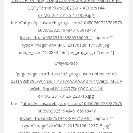
T0VUDE48344/WJNDqAcAcSI/AAAAAAABNr4/Mr2LbBhSC
QQTyT6mt6PXzrsEpE2GkH-_ACCo/s144-
o/IMG_20170126_171939.jpg”
href=”
https://picasaweb.google.com/10450760723782578
6079/6382519484616591841?
locked=true#6382519485865160994″
caption=””
type=”image” alt=”IMG_20170126_171939.jpg”
image_size=”4608×3456″ peg_img_align=”center”]
Втуманило
[peg-image src=”
https://lh3.googleusercontent.com/-
xZsF98shZ9E/WJNDqH_48nI/AAAAAAABNr4/JVarJC_M7OA
wGvhc3iqoVUVsL4A77SqYQCCo/s144-
o/IMG_20170126_223715.jpg”
href=”
https://picasaweb.google.com/10450760723782578
6079/6382519484616591841?
locked=true#6382519487894712946″
caption=””
type=”image” alt=”IMG_20170126_223715.jpg”