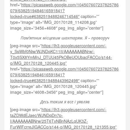
href=”
https://picasaweb.google.com/104507607237825786
079/6382519484616591841?
locked=true#6382519488246714546″
caption=””
type=”image” alt=”IMG_20170128_114208.jpg”
image_size=”3456×4608″ peg_img_align=”center”]
Пам’ятник місцевим шахтарям. Я – праворуч
[peg-image src=”
https://lh3.googleusercontent.com/-
y_SsWbf0Niw/WJNDqKC11II/AAAAAAABNrw/-
T0x5SX8YmMnJ_DTUU45PkOBeUOUbacFACCo/s144-
o/IMG_20170128_120445.jpg”
href=”
https://picasaweb.google.com/104507607237825786
079/6382519484616591841?
locked=true#6382519488443962498″
caption=””
type=”image” alt=”IMG_20170128_120445.jpg”
image_size=”4608×3456″ peg_img_align=”center”]
Десь таким я все і уявляв
[peg-image src=”
https://lh3.googleusercontent.com/-
taZDWdEJaec/WJNDqDn7p-
I/AAAAAAABNrw/25T6TxNBnNAzLqUK3Z-
FurWIFcrreJIGACCo/s144-o/IMG_20170128_121355.jpg”