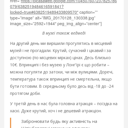
href=”
https://picasaweb.google.com/104507607237825786
079/6382519484616591841?
locked=true#6382519489433809570″
caption=””
type=”image” alt=”IMG_20170128_130338.jpg”
image_size=”2592×1944″ peg_img_align=”center”]
В музеї також ведмеді
На другий день ми вирішили прогулятись в місцевий
музей і не прогадали. Крутий, сучасний і цікавий і за
доступною (по місцевих мірках) цінах. Десь близько
10€. Впринципі і без музею у Лонг’їрі є що робити –
можна погуляти до затоки, чи між вулицями. Доречі,
температура також впринципі не смертельна, якщо
бути готовим. В середньому було десь від -18 до -24
протягом доби.
У третій день в нас була головна атракція – поїздка на
хаскі. Дуже крутий, хоч і не дешевий атракціон.
Забронювати будь яку активність на