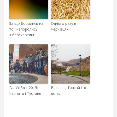
За що боролись на
Одного разу в
то і напоролись.
Чернівцях
Кіберсквотинг
ГалУжЗліт 2015:
Вільнюс, Тракай і всі
Карпати і Тустань
всі всі