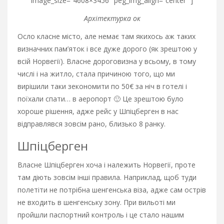
image_size=”4608×3456″ peg_img_align=”center” ]
Архітектурка ок
Осло класне місто, але немає там якихось аж таких
визначних пам’яток і все дуже дорого (як зрештою у
всій Норвегії). Власне дороговизна у всьому, в тому
числі і на житло, стала причиною того, що ми
вирішили таки зекономити по 50€ за ніч в готелі і
поїхали спати… в аеропорт 🙂 Це зрештою було
хороше рішення, адже рейс у Шпіцберген в нас
відправлявся зовсім рано, близько 8 ранку.
Шпіцберген
Власне Шпіцберген хоча і належить Норвегії, проте
там діють зовсім інші правила. Наприклад, щоб туди
полетіти не потрібна шенгенська віза, адже сам острів
не входить в шенгенську зону. При вильоті ми
пройшли паспортний контроль і це стало нашим