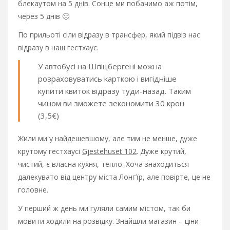
блекаутом на 5 днів. Сонце ми побачимо аж потім,
через 5 днів 🙂
По прильоті сіли відразу в трансфер, який підвіз нас
відразу в наш гестхаус.
У автобусі на Шпіцбергені можна
розраховуватись карткою і вигідніше
купити квиток відразу туди-назад. Таким
чином ви зможете зекономити 30 крон
(3,5€)
Жили ми у найдешевшому, але тим не менше, дуже
крутому гестхаусі
Gjestehuset 102
. Дуже крутий,
чистий, є власна кухня, тепло. Хоча знаходиться
далекувато від центру міста Лонг’їр, але повірте, це не
головне.
У перший ж день ми гуляли самим містом, так би
мовити ходили на розвідку. Знайшли магазин – ціни