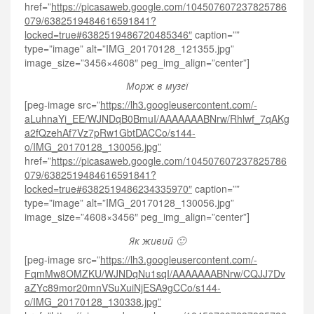
href=”
https://picasaweb.google.com/104507607237825786
079/6382519484616591841?
locked=true#6382519486720485346″
caption=””
type=”image” alt=”IMG_20170128_121355.jpg”
image_size=”3456×4608″ peg_img_align=”center”]
Морж в музеї
[peg-image src=”
https://lh3.googleusercontent.com/-
aLuhnaYi_EE/WJNDqB0BmuI/AAAAAAABNrw/Rhlwf_7qAKg
a2fQzehAf7Vz7pRw1GbtDACCo/s144-
o/IMG_20170128_130056.jpg”
href=”
https://picasaweb.google.com/104507607237825786
079/6382519484616591841?
locked=true#6382519486234335970″
caption=””
type=”image” alt=”IMG_20170128_130056.jpg”
image_size=”4608×3456″ peg_img_align=”center”]
Як живий 🙂
[peg-image src=”
https://lh3.googleusercontent.com/-
FqmMw8OMZKU/WJNDqNu1sqI/AAAAAAABNrw/CQJJ7Dv
aZYc89mor20mnVSuXuiNjESA9gCCo/s144-
o/IMG_20170128_130338.jpg”