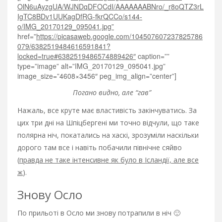
OlN6uAyzgUA/WJNDqDFOCdI/AAAAAAABNro/_r8oQTZ3rL
IgTC8BDv1UUKagDfRG-fkrQCCo/s144-
o/IMG_20170129_095041.jpg”
href=”
https://picasaweb.google.com/104507607237825786
079/6382519484616591841?
locked=true#6382519486574889426″
caption=””
type=”image” alt=”IMG_20170129_095041.jpg”
image_size=”4608×3456″ peg_img_align=”center”]
Погано видно, але “гав”
Нажаль, все круте має властивість закінчуватись. За
цих три дні на Шпіцбергені ми точно відчули, що таке
полярна ніч, покатались на хаскі, зрозуміли наскільки
дорого там все і навіть побачили північне сяйво
(
правда не таке інтенсивне як було в Ісландії, але все
ж
).
Знову Осло
По прильоті в Осло ми знову потрапили в ніч 🙂