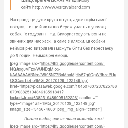
Шпіцберегені можна на єдиному
сайті
http://www.visitsvalbard.com
Насправді це дуже крута штука, адже окрім самої
поїздки, ти ще й активно береж участь в упряжці
собак, їх годуванні і т.д. Використовують вони не
звичних для нас хаскі, а саме з аляски. Ці собаки
неймовірно витривалі і можуть бігти без перестанку
до 9 годин. Неймовірні емоції.
[peg-image src=”
https://lh3.googleusercontent.com/-
NQJiog0VFzo/WJNDqMIo5-
I/AAAAAAABNro/35f95N77BaMhaMjHlv57g6QgWBhzoPUu
QCCo/s144-o/IMG_20170129_122149.jpg”
href=”
https://picasaweb.google.com/104507607237825786
079/6382519484616591841?
locked=true#6382519489005152226″
caption=””
type=”image” alt=”IMG_20170129_122149.jpg”
image_size=”3456×4608″ peg_img_align=”center”]
Погано видно, але це наша команда хаскі
[peg-image src=”
https://lh3.googleusercontent.com/-