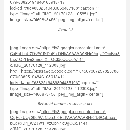
079/6382519484616591841?
locked=true#6382519489856407106″
caption=””
type=”image” alt=”IMG_20170128_105851.jpg”
image_size=”4608×3456″ peg_img_align=”center”]
День 🙂
[peg-image src=”
https://lh3.googleusercontent.com/-
CxEaLbcU7Dk/WJNDqPcrDHI/AAAAAAABNr0/nqvDOmBrx3
Exs1OPHye2mezh2-FGCl5cQCCo/s144-
o/IMG_20170128_112308.jpg”
href=”
https://picasaweb.google.com/104507607237825786
079/6382519484616591841?
locked=true#6382519489894485106″
caption=””
type=”image” alt=”IMG_20170128_112308.jpg”
image_size=”4608×3456″ peg_img_align=”center”]
Ведмеді навіть в магазинах
[peg-image src=”
https://lh3.googleusercontent.com/-
QqFozUOy09o/WJNDqJT0ELI/AAAAAAABNr0/D9CgLaca-
bQcKxDri_WZJW1FvzQbN4xOgCCo/s144-
o/IMG_20170128_114208.jpg”