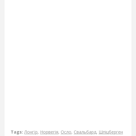
Tags:
Лонгїр
,
Норвегія
,
Осло
,
Свальбард
,
Шпіцберген