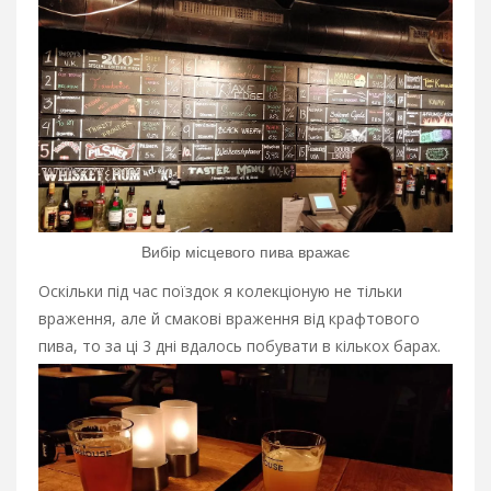
Вибір місцевого пива вражає
Оскільки під час поїздок я колекціоную не тільки
враження, але й смакові враження від крафтового
пива, то за ці 3 дні вдалось побувати в кількох барах.