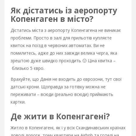
Як дістатись із аеропорту
Копенгаген в місто?
Дістатись міста з аеропорту Копенгагена не виникає
проблеми. Просто в залі для прильотів купляєте
квиток на поїзд в червоних автоматах. Ви не
помилитесь, адже до них завжди велика черга, яка
зрештою дуже швидко проходить 🙂 Ціна квитка –
близько 5 євро.
Врахуйте, що Данія не входить до єврозони, тут свої
датські крони. Щоправда за готівку можна не
переживати – всюди (реально всюди) приймають
картки.
Де жити в Копенгагені?
Житло в Копенгагені, як і у всіх Скандинавських країнах
доволі дороге, тому квартири на
Airbnb
та готелі на