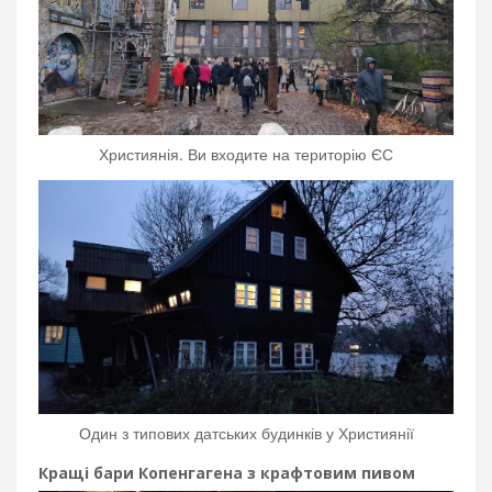
Християнія. Ви входите на територію ЄС
Один з типових датських будинків у Християнії
Кращі бари Копенгагена з крафтовим пивом