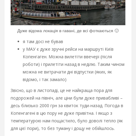
Дуже відома локація в гавані, де всі фоткаються 🙂
я там досі не бував
у МАУ є дуже зручні рейси на маршруті Київ
Копенгаген. Можна вилетіти ввечері (після
роботи) і прилетіти назад в неділю. Таким чином
можна не витрачати дні відпустки (яких, як
відомо, і так замало)
Звісно, що в листопаді, це не найкраща пора для
подорожей на північ, але ціни були дуже привабливі –
десь близько 2000 грн за квиток туди-назад. Погода в
Копенгагені в цю пору не дуже привітна. І якщо з
температурою нам пощастило, було доволі тепло (як
для цієї пори), то без туману і дощу не обійшлось.