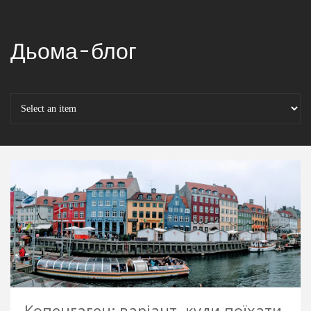
Дьома-блог
Копенгаген: варіант, куди поїхати