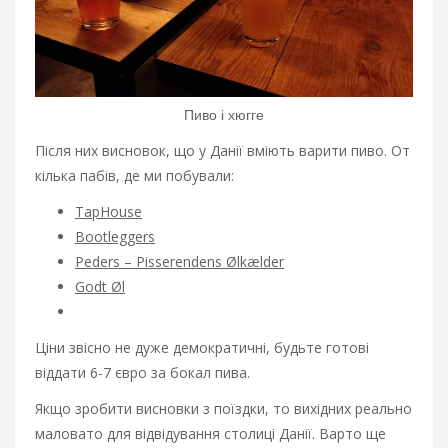
Пиво і хюгге
Після них висновок, що у Данії вміють варити пиво. От
кілька пабів, де ми побували:
TapHouse
Bootleggers
Peders – Pisserendens Ølkælder
Godt Øl
Ціни звісно не дуже демократичні, будьте готові
віддати 6-7 євро за бокал пива.
Якщо зробити висновки з поїздки, то вихідних реально
маловато для відвідування столиці Данії. Варто ще