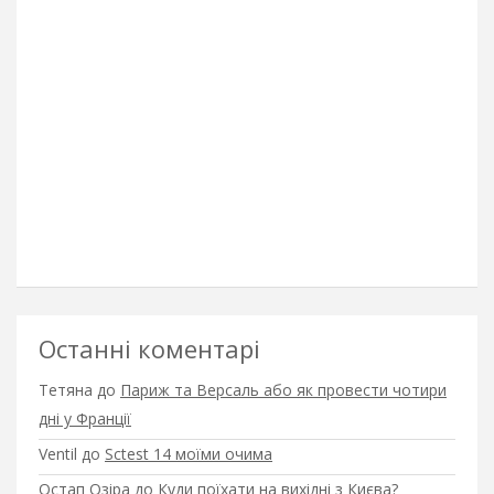
Останні коментарі
Тетяна
до
Париж та Версаль або як провести чотири
дні у Франції
Ventil
до
Sctest 14 моїми очима
Остап Озіра
до
Куди поїхати на вихідні з Києва?