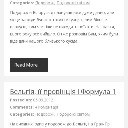
Categories:
Подорожі
,
Подорожі світом
Подорож в Білорусь я планував вже дуже давно, але
як це завжди буває в таких ситуаціях, чим більше
плануєш, тим частіше не виходить поїхати. На щастя,
цього року все вийшло. Отже розповім Вам, яким були
відвідини нашого близького сусіда.
Read More →
Бельгія, її провінція і Формула 1
Posted on:
05.09.2012
Comments:
4 коментарі
Categories:
Подорожі
,
Подорожі світом
На вихідних їздив у подорож до Бельгії, на Гран-Прі