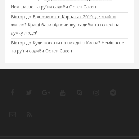
Немішаєве та руїни садиби Остен Сакен
Віктор
до
Відпочинок в Карпатах 2019: де знайти
житло? Кращі бази відпочинку, садиби та готелі на
думку людей
Віктор
до
Куди поїхати на вихідні з Києва? Немішаєве
та руїни садиби Остен Сакен