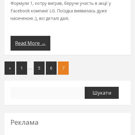
Формули 1, котру виграв, беручи участь в акції у
Facebook компанії LG. Поїздка виявилась дуже
насиченою ;), всі деталі далі.
Read More →
…
«
1
5
6
7
Пошук:
Реклама