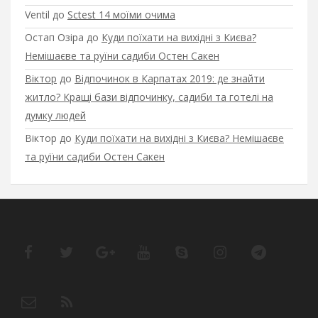
Ventil
до
Sctest 14 моїми очима
Остап Озіра
до
Куди поїхати на вихідні з Києва?
Немішаєве та руїни садиби Остен Сакен
Віктор
до
Відпочинок в Карпатах 2019: де знайти
житло? Кращі бази відпочинку, садиби та готелі на
думку людей
Віктор
до
Куди поїхати на вихідні з Києва? Немішаєве
та руїни садиби Остен Сакен