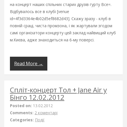
на концерт наших спільних старих друзів гурту Все=.
Відбувалось все в клубі [venue
id=4f3d3364e4b02d5ef8682d43]. Скажу зразу - клуб в
повній сраці, чиста промзона, і як жартували згодом
самі організатори концерту цей заклад найвищий клуб
м.Києва, адже знаходиться на 6-му поверсі.
Read More →
Спліт-концерт Тол + Jane Air у
Бінго 12.02.2012
Posted on:
13.02.2012
Comments:
2 коментарі
Categories:
Події