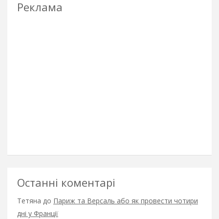
Реклама
Останні коментарі
Тетяна
до
Париж та Версаль або як провести чотири
дні у Франції