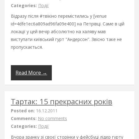
Categories:
Події
Відразу після #твікіно перемістились у [venue
id=4dfe1ec6a809ad96fa09e400] на Петрівці. Саме в цій
локації у цей вечір абсолютно на халяву мав
виступати київський гурт "Андерсон". Звісно таке не
пропускається.
Read More →
Тартак: 15 прекрасних років
Posted on:
16.12.2011
Comments:
No comments
Categories:
Події
Вчора зранку зі своєї сторінки у фейсбуці лідер гурту