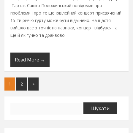
Тартак Сашко Положинський повідомив про
проблеми і про те що ювілейний концерт присвячений
15-ти річчю гурту може бути відмінено. На щастя
вийшло все з точністю навпаки, концерт відбувся та
ще й як гучно та драйвово.
Read More →
1
2
»
Пошук: