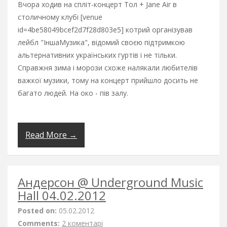
Вчора ходив на спліт-концерт Тол + Jane Air в
столичному клубі [venue
id=4be58049bcef2d7f28d803e5] котрий організував
лейбл "ІншаМузика", відомий своєю підтримкою
альтернативних українських гуртів і не тільки.
Справжня зима і морози схоже налякали любителів
важкої музики, тому на концерт прийшло досить не
багато людей. На око - пів залу.
Read More →
Андерсон @ Underground Music
Hall 04.02.2012
Posted on:
05.02.2012
Comments:
2 коментарі