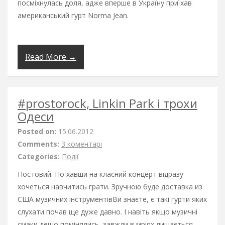
посміхнулась доля, адже вперше в Україну приїхав
американський гурт Norma Jean.
Read More →
#prostorock, Linkin Park і трохи
Одеси
Posted on:
15.06.2012
Comments:
3 коментарі
Categories:
Події
Постовий: Поїхавши на класний концерт відразу
хочеться навчитись грати. Зручною буде доставка из
США музичних інструментівВи знаєте, є такі гурти яких
слухати почав ще дуже давно. І навіть якщо музичні
смаки дещо помінялись, завжди в мріях лишається