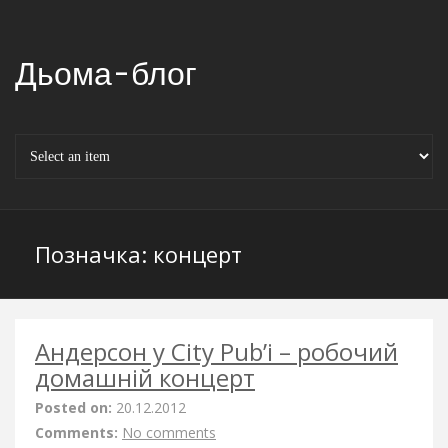
Дьома-блог
Позначка:
концерт
Андерсон у City Pub’і – робочий
домашній концерт
Posted on:
20.12.2012
Comments:
No comments