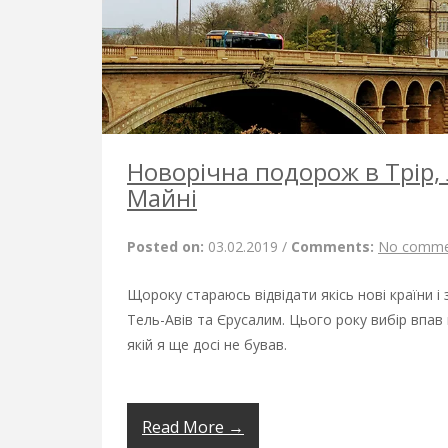
Новорічна подорож в Трір,
Майні
Posted on:
03.02.2019
/
Comments:
No comme
Щороку стараюсь відвідати якісь нові країни і 
Тель-Авів та Єрусалим. Цього року вибір впав 
якій я ще досі не бував.
Read More →