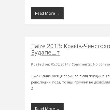
Read More →
Taize 2013: Краків-Ченстох
Будапешт
Posted on:
05.02.2014
/
Comments:
No comme
Вже більше місяця пройшло після поїздки в Tai
революційні події, то інші причини не дозволя
;)
Read More →