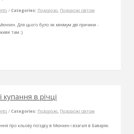
nts
/
Categories:
Подорожі
,
Подорожі світом
 Мюнхен. Для цього було як мінімум дві причини -
 живе там :)
 і купання в річці
nts
/
Categories:
Подорожі
,
Подорожі світом
ння про кльову поїздку в Мюнхен і взагалі в Баварію.