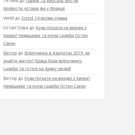
Тетяна
до
Париж та Версаль або як
провести чотири дні у Франції
Ventil
до
Sctest 14 моїми очима
Остап Озіра
до
Куди поїхати на вихідні з
Києва? Немішаєве та руїни садиби Остен
Сакен
Віктор
до
Відпочинок в Карпатах 2019: де
знайти житло? Кращі бази відпочинку,
садиби та готелі на думку людей
Віктор
до
Куди поїхати на вихідні з Києва?
Немішаєве та руїни садиби Остен Сакен