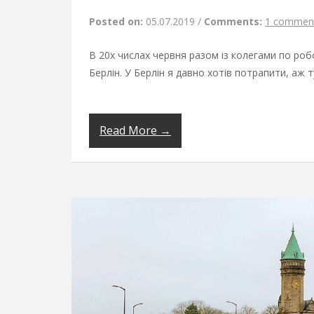
Posted on:
05.07.2019
/
Comments:
1 commen
В 20х числах червня разом із колегами по ро
Берлін. У Берлін я давно хотів потрапити, аж 
Read More →