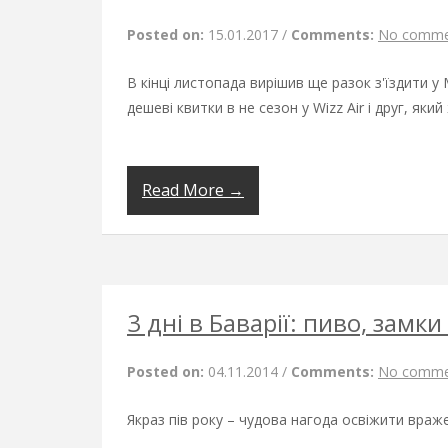
Posted on:
15.01.2017
/
Comments:
No comme
В кінці листопада вирішив ще разок з'їздити у
дешеві квитки в не сезон у Wizz Air і друг, який
Read More →
3 дні в Баварії: пиво, замки
Posted on:
04.11.2014
/
Comments:
No comme
Якраз пів року – чудова нагода освіжити враже