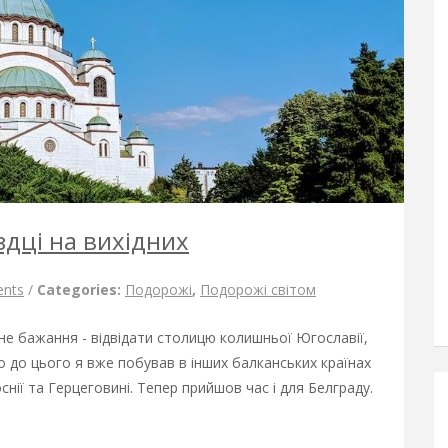
здці на вихідних
nts
/
Categories:
Подорожі
,
Подорожі світом
не бажання - відвідати столицю колишньої Югославії,
що до цього я вже побував в інших балканських країнах
оснії та Герцеговині. Тепер прийшов час і для Белграду.