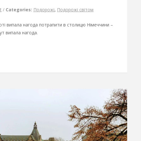
t
/
Categories:
Подорожі
,
Подорожі світом
боті випала нагода потрапити в столицю Німеччини –
тут випала нагода.