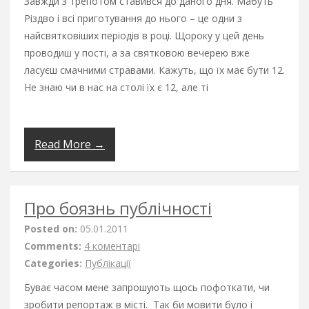
Завжди з трепотом ставився до даного дня. Мабуть
Різдво і всі приготування до нього – це одни з
найсвятковіших періодів в році. Щороку у цей день
проводиш у пості, а за святковою вечерею вже
ласуєш смачними стравами. Кажуть, що їх має бути 12.
Не знаю чи в нас на столі їх є 12, але ті
Read More →
Про боязнь публічності
Posted on:
05.01.2011
Comments:
4 коментарі
Categories:
Публікації
Буває часом мене запрошують щось пофоткати, чи
зробити репортаж в місті. Так би мовити було і