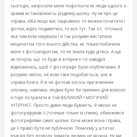
сьогодні, запросили мене пофоткати як люди одного з
храмів встановлюють різдвяну шопку. Ну не про це
справа, хіба якщо вас зацікавило то можна почитати і
фотки, відео подивитись то все тут. Так от, тітонька
яка тим всім керувала і я так розумію виступала
меценатом того всього дійства, як тільки побачила
мене з фотоапаратом, то не знала куди дітись. А ще
як почула, що то буде в інтернеті то навідріз
відмовилась, щоб її фотографії були опубліковані. Я
розумію звісно, не всім таке подобається, але ж
справа блага. Я ж не фоткав когось при вчиненні
злочину, навпаки, людині було би приємно для власної
історії потрапити в той ВЕЛИКИЙ І МОГУЧИЙ
ІНТЕРНЕТ. Просто дивні люди бувають. Я звісно не
фотографував її (точніше тільки зі спини), обмежився
фотографіями самої шопки. Хоча може вона і права,
це її право бути не публічною. Помоєму у штатах
взагалі без дозволу знімати людину не можна. Ну ми