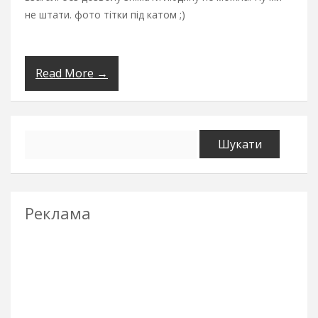
не штати. фото тітки під катом ;)
Read More →
Пошук:
Реклама