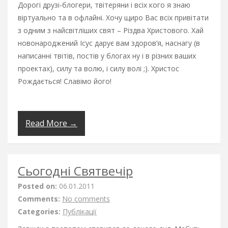
Дорогі друзі-блогери, твітеряни і всіх кого я знаю
віртуально та в офлайні. Хочу щиро Вас всіх привітати
з одним з найсвітліших свят – Різдва Христового. Хай
новонароджений Ісус дарує вам здоров’я, наснагу (в
написанні твітів, постів у блогах ну і в різних ваших
проектах), силу та волю, і силу волі ;). Христос
Рождається! Славімо його!
Read More →
Сьогодні Святвечір
Posted on:
06.01.2011
Comments:
No comments
Categories:
Публікації