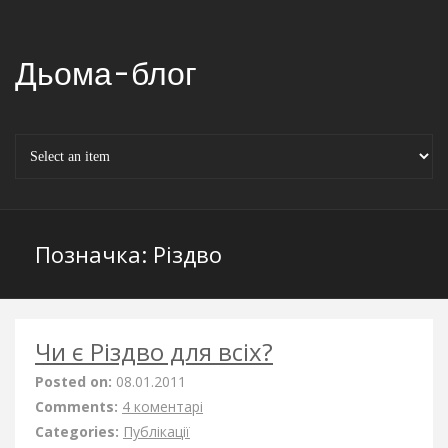
Дьома-блог
Позначка:
Різдво
Чи є Різдво для всіх?
Posted on:
08.01.2011
Comments:
4 коментарі
Categories:
Публікації