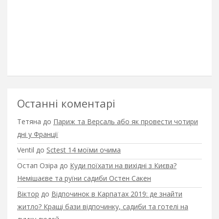
Останні коментарі
Тетяна
до
Париж та Версаль або як провести чотири
дні у Франції
Ventil
до
Sctest 14 моїми очима
Остап Озіра
до
Куди поїхати на вихідні з Києва?
Немішаєве та руїни садиби Остен Сакен
Віктор
до
Відпочинок в Карпатах 2019: де знайти
житло? Кращі бази відпочинку, садиби та готелі на