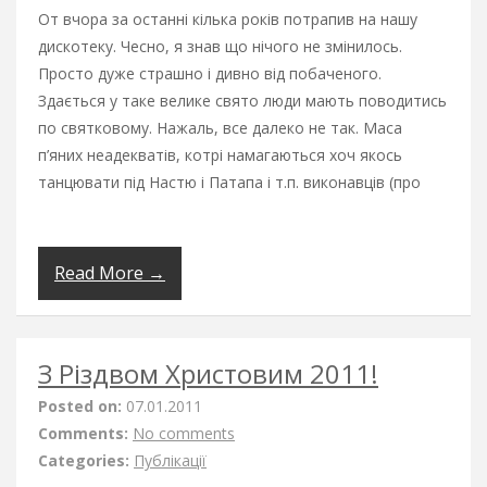
От вчора за останні кілька років потрапив на нашу
дискотеку. Чесно, я знав що нічого не змінилось.
Просто дуже страшно і дивно від побаченого.
Здається у таке велике свято люди мають поводитись
по святковому. Нажаль, все далеко не так. Маса
п’яних неадекватів, котрі намагаються хоч якось
танцювати під Настю і Патапа і т.п. виконавців (про
Read More →
З Різдвом Христовим 2011!
Posted on:
07.01.2011
Comments:
No comments
Categories:
Публікації