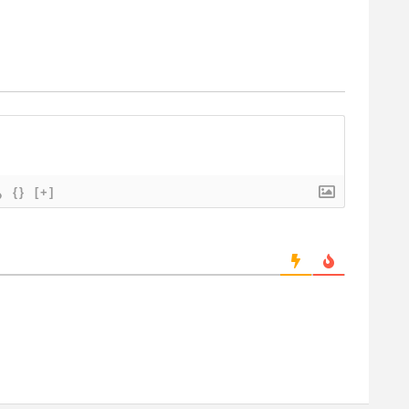
{}
[+]