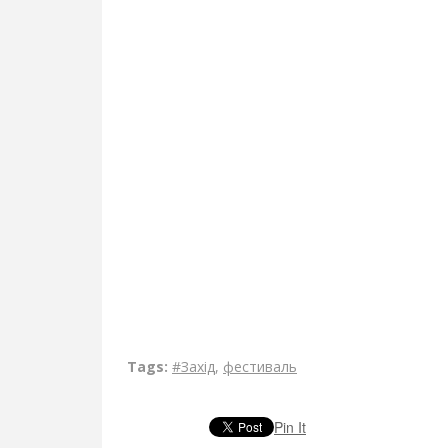
Tags:
#Захід
,
фестиваль
Pin It