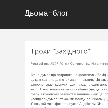
Дьома-блог
Трохи “Західного”
Posted on:
23.08.2010
/
Comments:
No comme
От не думав що потраплю на фестиваль “Захід”, а
цілком хватило для отримання позитиву від атмо
запропонував чкурнути туди-назад на один день.
місці. Своїх копичинецьких знайшли (де, де, на 
грали в кінцевому результаті зайняли 2-місце і 
хлопці придумали також як завжди оригінальну “Д
Увесь той матч фотографував Андрієвим Nikon-ом