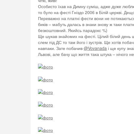
чіткі, живі!
Особисто їхав на Димну суміш, адже дуже люблю 
то було на фесті Гніздо 2006 в Білій церкві. Дещо
Переважно на платні фести вони не потикаються
биків – мабуть далась в знаки знову ж таки плат
безкоштовний. Якийсь парадокс %)
Ще шукав знайомих на фесті. Цілий білий день
слем під ДС то там його і зустрів. Ще хотів поба
навпаки. Зате побачив
@Vovanada
і ще купу зна
Львові, але бачу що життя така штука – нічого н