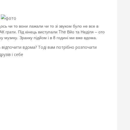
сь чи то вони лажали чи то зі звуком було не все в
К грати. Під кінець виступали The Вйо та Неділя – ото
ку музику. Зранку підйом і в 8 годині ми вже вдома.
 відпочити вдома? Тоді вам потрібно розпочати
рузів і себе