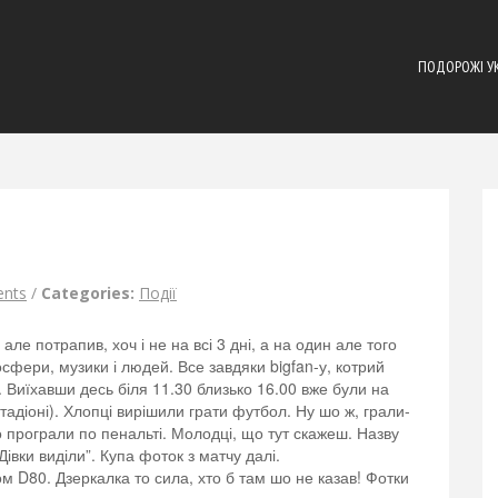
ПОДОРОЖІ У
nts
/
Categories:
Події
ле потрапив, хоч і не на всі 3 дні, а на один але того
сфери, музики і людей. Все завдяки bigfan-у, котрий
 Виїхавши десь біля 11.30 близько 16.00 вже були на
стадіоні). Хлопці вирішили грати футбол. Ну шо ж, грали-
то програли по пенальті. Молодці, що тут скажеш. Назву
івки виділи”. Купа фоток з матчу далі.
 D80. Дзеркалка то сила, хто б там шо не казав! Фотки