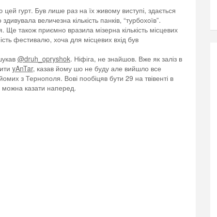
цей гурт. Був лише раз на їх живому виступі, здається
 здивувала величезна кількість панків, “турбохоїв”.
. Ще також приємно вразила мізерна кількість місцевих
ність фестивалю, хоча для місцевих вхід був
 шукав
@druh_opryshok
. Ніфіга, не знайшов. Вже як заліз в
чити
yAnTar
, казав йому шо не буду але вийшло все
йомих з Тернополя. Вові пообіцяв бути 29 на твівенті в
е можна казати наперед.