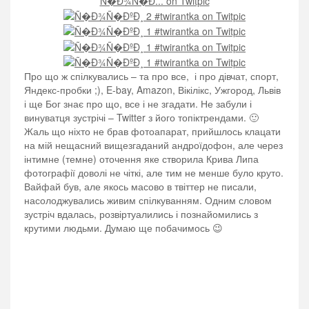
Про що ж спілкувались – та про все, і про дівчат, спорт,
Яндекс-пробки ;), E-bay, Amazon, Вікілікс, Ужгород, Львів
і ще Бог знає про що, все і не згадати. Не забули і
винуватця зустрічі – Twitter з його топіктрендами. 🙂
Жаль що ніхто не брав фотоапарат, прийшлось клацати
на мій нещасний вищезгаданий андроїдофон, але через
інтимне (темне) оточення яке створила Крива Липа
фотографії доволі не чіткі, але тим не менше було круто.
Вайфай був, але якось масово в твіттер не писали,
насолоджувались живим спілкуванням. Одним словом
зустріч вдалась, розвіртуалились і познайомились з
крутими людьми. Думаю ще побачимось 😉