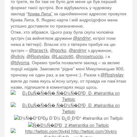
то третя, як би там не було для мене це був перший
формат такої зустрічі. Все відбувалось у чудовому
закладі “
Крива Липа”
за однойменною адресою провулок
Крива Липа, 8. Яндекс-карти і мій андроїдофон мене
успішно доставили по призначенню.
Отже, хто зібрався. Цього разу була скупа чоловіча
зустріч (за вийнятком дружини
@andriyr
, котрої поки
нема в твіттері). Власне хто з твітерян прибув на цю
зустріч –
@taras1k
,
@igorko
,
@andriyr
з дружиною,
@vilniy
,
@Rostyslav
,
@Lazzio90
,
@mrpetruccio
, і я
@tdyoma
. Окремо треба похвалити заклад – за великі
порції наїдків. Замовили “рідне” мені Микулинецьке 900,
причому не один раз, а аж триччі ;). Разом з
@Rostyslav
взяли до пива якусь м’ясну штуку, от правда не пам’ятаю
назви, підпишете в коментарях якщо щось.