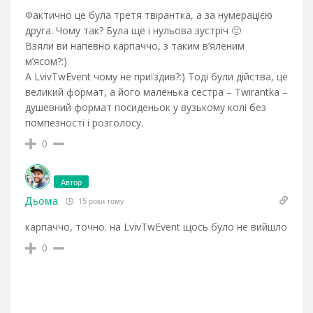
Фактично це була третя твірантка, а за нумерацією
друга. Чому так? Була ще і нульова зустріч 🙂
Взяли ви напевно карпаччо, з таким в’яленим
м’ясом?:)
А LvivTwEvent чому не приїздив?:) Тоді були дійства, це
великий формат, а його маленька сестра – Twirantka –
душевний формат посиденьок у вузькому колі без
помпезності і розголосу.
0
Автор
Дьома
15 роки тому
карпаччо, точно. на LvivTwEvent щось було не вийшло
0