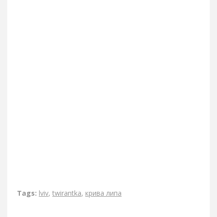
Tags:
lviv
,
twirantka
,
крива липа