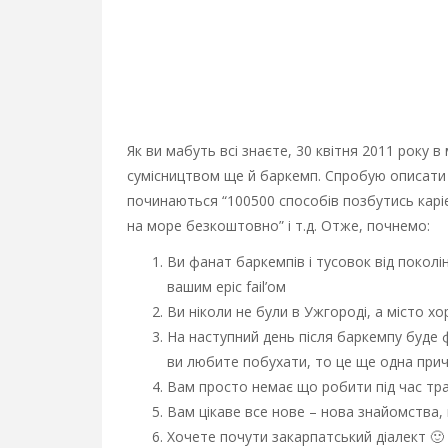
Як ви мабуть всі знаєте, 30 квітня 2011 року в 
сумісництвом ще й баркемп. Спробую описати вс
починаються “100500 способів позбутись карієс
на море безкоштовно” і т.д. Отже, почнемо:
Ви фанат баркемпів і тусовок від поколі
вашим epic fail’ом
Ви ніколи не були в Ужгороді, а місто х
На наступний день після баркемпу буде 
ви любите побухати, то це ще одна прич
Вам просто немає що робити під час тр
Вам цікаве все нове – нова знайомства, 
Хочете почути закарпатський діалект 🙂