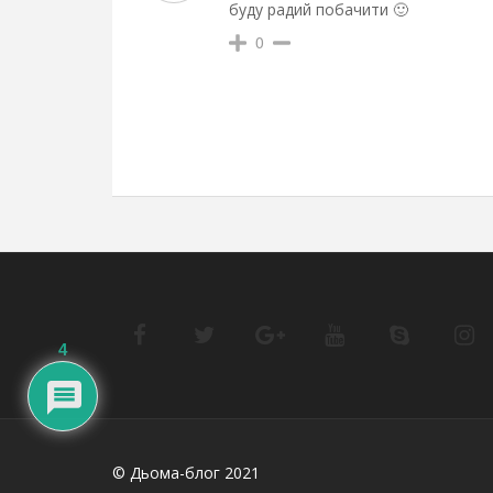
буду радий побачити 🙂
0
4
© Дьома-блог 2021