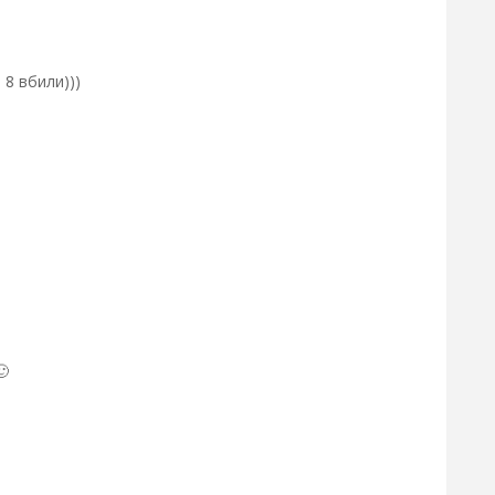
і 8 вбили)))
🙂