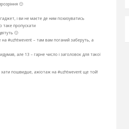
прозріння 🙂
аджет, і ви не маєте де ним похизуватись
но таке пропускати
цвітуть 🙂
е на #uzhtwevent – там вам поганий заберуть, а
думав, але 13 – гарне число і заголовок для такої
 хати пошвидше, ажіотаж на #uzhtwevent ще той!