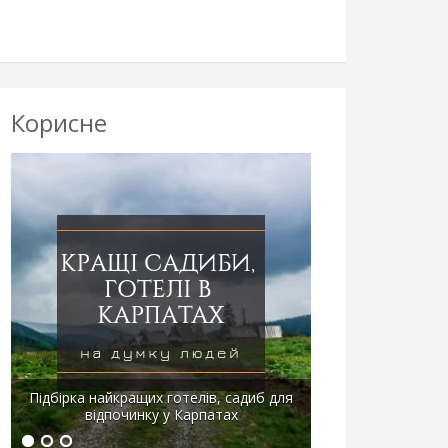
Корисне
Стаття-порівняння тарифів українських
Підбірка найкращих готелів, садиб для
операторів на інтернет у роумінгу
відпочинку у Карпатах