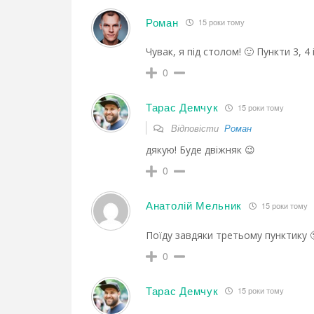
Роман
15 роки тому
Чувак, я під столом! 🙂 Пункти 3, 4 
0
Тарас Демчук
15 роки тому
Відповісти
Роман
дякую! Буде двіжняк 😉
0
Анатолій Мельник
15 роки тому
Поїду завдяки третьому пунктику 
0
Тарас Демчук
15 роки тому