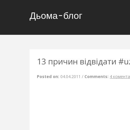
Дьома-блог
13 причин відвідати #u
Posted on:
04.04.2011
/
Comments:
4 комента