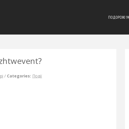
ПОДОРОЖІ У
zhtwevent?
рі
/
Categories:
Події