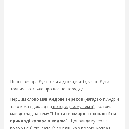
Цього вечора було кілька докладчиків, якщо бути
точним то 3. Але про все по порядку.
Першим слово мав
Андрій Терехов
(нагадаю п.Андрій
також мав доклад на
попередньому кемпі
), котрий
мав доклад на тему
“Що таке хмарні технології на
прикладі кулера з водою”
. Щоправда кулера з
водою не було, зате було пляшка з водою, котра і