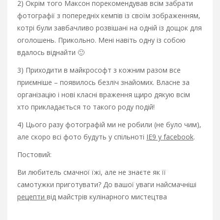
2) Окрім того Максон порекомендував всім забрати
фотографії з попередніх кемпів із своїм зображенням,
котрі були завбачливо розвішані на одній із дощок для
оголошень. Прикольно. Мені навіть одну із собою
вдалось віднайти 🙂
3) Приходити в майкрософт з кожним разом все
приємніше – появилось безліч знайомих. Власне за
організацію і нові класні враження щиро дякую всім
хто прикладається то такого роду подій!
4) Цього разу фотографій ми не робили (не було чим),
але скоро всі фото будуть у спільноті
ІЕ9 у facebook
.
Постовий:
Ви любитель смачної їжі, але не знаєте як її
самотужки приготувати? До вашої уваги найсмачніші
рецепти
від майстрів кулінарного мистецтва