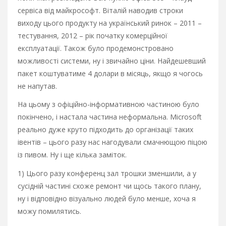
сервіса від майкрософт. Віталій наводив строки
виходу цього продукту на український ринок – 2011 –
тестування, 2012 – рік початку комерційної
експлуатації. Також було продемонстровано
можливості системи, ну і звичайно ціни. Найдешевший
пакет коштуватиме 4 долари в місяць, якщо я чогось
не напутав.
На цьому з офіційно-інформативною частиною було
покінчено, і настала частина неформальна. Microsoft
реально дуже круто підходить до організації таких
івентів – цього разу нас нагодували смачнющою піцою
із пивом. Ну і ще кілька заміток.
1) Цього разу конференц зал трошки зменшили, а у
сусідній частині схоже ремонт чи щось такого плану,
ну і відповідно візуально людей було менше, хоча я
можу помилятись.