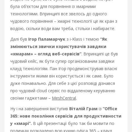
була об’єктом для порівняння із хмарними
технологіями. Впринципі все звелось до одного
чудового порівняння – хмарні технології це як кран з
водою, скільки води вам треба, стільки і набираєте.
Далі був
Ігор Паламарчук
з i-Klass і темою
“Як
змінюються звички користувачів завдяки
«хмарам» – огляд веб-сервісів”
. Впринципі це був
чудовий кейс, як бути супер організованим завдяки
клауд технологіям. Пан Ігор продемонстрував власні
інструменти якими він користується і як саме. Було
дуже пізнавально. Для себе з цієї розповіді дізнався
про чудовий cloud сервіс по віддаленому керуванню
своїми гаджетами –
MeshCentral
.
Ну і на завершення виступив
Віталій Грам
із
“Office
365: нове покоління сервісів для продуктивности
у «хмарі”.
В цій презентації було так би мовити по
поличках розкладено всю кухню офіса 365 – клауд