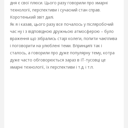
дня є свої плюси. Цього разу говорили про хмарні
технології, перспективи і сучасний стан справ.
Коротенький звіт далі.
Як я і казав, цього разу все почалось у післяробочий
час ну і з відповідною дружньою атмосферою – було
враження що зібрались старі колеги, попити чаю\пива
і поговорити на улюблені теми. Впринципі так і
сталось, а говорили про дуже популярну тему, котра
дуже часто обговорюється зараз в ІТ-тусовці це
хмарні технології, їх перспективи і т.д. і т.п.