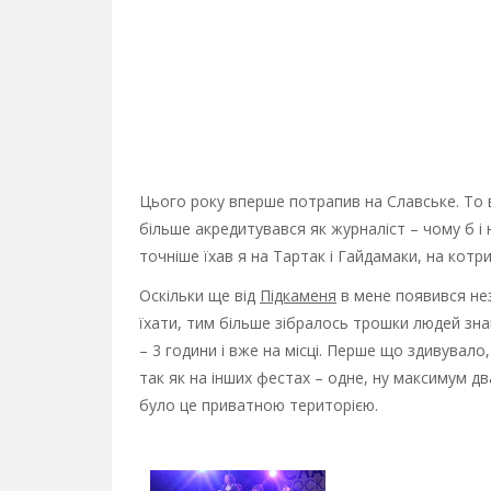
Цього року вперше потрапив на Славське. То ві
більше акредитувався як журналіст – чому б і 
точніше їхав я на Тартак і Гайдамаки, на котри
Оскільки ще від
Підкаменя
в мене появився нез
їхати, тим більше зібралось трошки людей зна
– 3 години і вже на місці. Перше що здивувало
так як на інших фестах – одне, ну максимум дв
було це приватною територією.