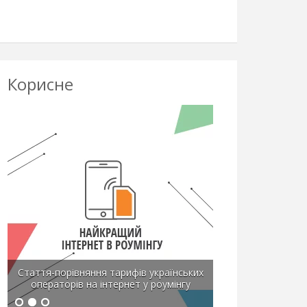
Корисне
Стаття-порівняння тарифів українських
операторів на інтернет у роумінгу