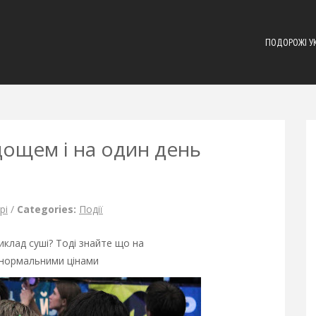
ПОДОРОЖІ У
дощем і на один день
рі
/
Categories:
Події
иклад суші? Тоді знайте що на
а нормальними цінами