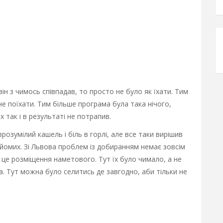
н з чимось співпадав, то просто не було як їхати. Тим
не поїхати. Тим більше програма була така нічого,
х так і в результаті не потрапив.
розумілий кашель і біль в горлі, але все таки вирішив
йомих. Зі Львова проблем із добиранням немає зовсім
, це розміщення наметового. Тут їх було чимало, а не
а. Тут можна було селитись де завгодно, аби тільки не