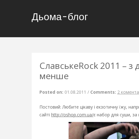
Дьома-блог
СлавськеRock 2011 – з 
менше
Posted on:
01.08.2011
/
Comments:
2 комента
Постовий: Любите цікаву і екзотичну їжу, напр
сайті
http://oshop.com.ua/
є набор для суши, з