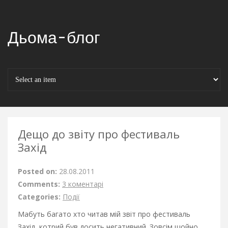
Дьома-блог
Дещо до звіту про фестиваль
Захід
Posted on:
28.08.2011
Comments:
3 коментарі
Categories:
Події
Мабуть багато хто читав мій звіт про фестиваль
Захід
, котрий був досить негативний. Зовсім щойно