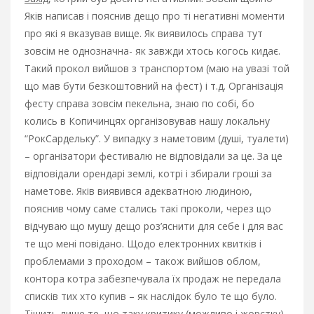
Яків написав і пояснив дещо про ті негативні моменти
про які я вказував вище. Як виявилось справа тут
зовсім не однозначна- як завжди хтось когось кидає.
Такий прокол вийшов з транспортом (маю на увазі той
що мав бути безкоштовний на фест) і т.д. Організація
фесту справа зовсім пекельна, знаю по собі, бо
колись в Копичинцях організовував нашу локальну
“РокСардельку”. У випадку з наметовим (душі, туалети)
– організатори фестивалю не відповідали за це. За це
відповідали орендарі землі, котрі і збирали гроші за
наметове. Яків виявився адекватною людиною,
пояснив чому саме стались такі проколи, через що
відчуваю що мушу дещо роз’яснити для себе і для вас
те що мені повідано. Щодо електронних квитків і
проблемами з проходом – також вийшов облом,
контора котра забезпечувала їх продаж не передала
списків тих хто купив – як наслідок було те що було.
Тішить лише те, що таку критику (можливо і жорстку)