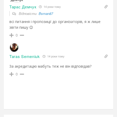
Тарас Демчук
14 роки тому
Відповісти
Bsman87
всі питання і пропозиції до організаторів, я ж лише
звіти пишу 😉
0
Taras Semeniuk
14 роки тому
За акредитацію мабуть теж не він відповідав?
0