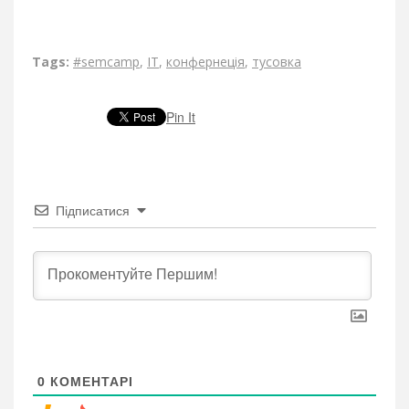
Tags:
#semcamp
,
IT
,
конфернеція
,
тусовка
Pin It
Підписатися
0
КОМЕНТАРІ