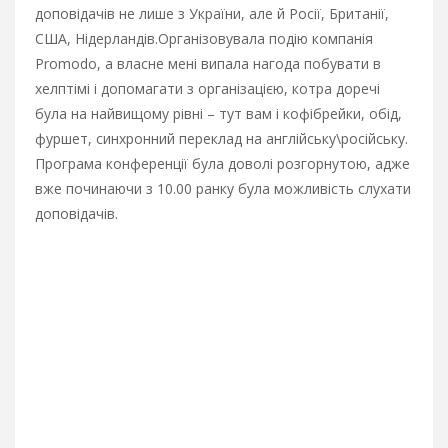
доповідачів не лише з України, але й Росії, Британії,
США, Нідерландів.
Організовувала подію компанія
Promodo, а власне мені випала нагода побувати в
хелптімі і допомагати з організацією, котра доречі
була на найвищому рівні – тут вам і кофібрейки, обід,
фуршет, синхронний переклад на англійську\російську.
Програма конференції була доволі розгорнутою, адже
вже починаючи з 10.00 ранку була можливість слухати
доповідачів.