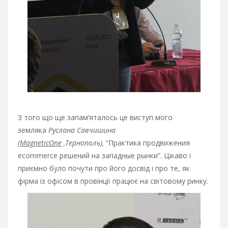
З того що ще запам’яталось це виступ мого
земляка
Руслана Савчишина
(
MagneticOne
,Тернополь),
“Практика продвижения
ecommerce решений на западные рынки”. Цікаво і
приємно було почути про його досвід і про те, як
фірма із офісом в провінції працює на світовому ринку.