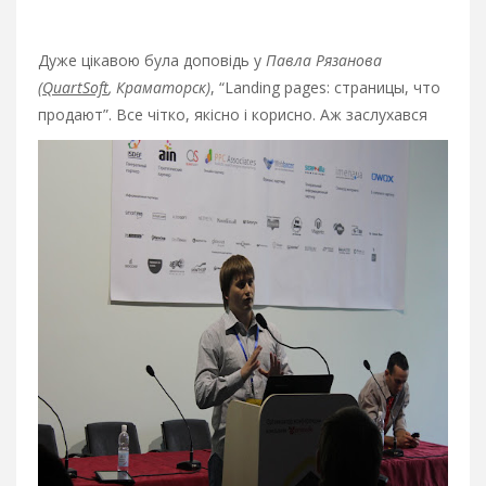
Дуже цікавою була доповідь у
Павла Рязанова
(
QuartSoft
, Краматорск)
, “Landing pages: страницы, что
продают”. Все чітко, якісно і корисно. Аж заслухався