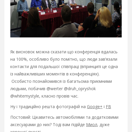
Як висновок можна сказати що конференція вдалась
на 100%, особливо було помітно, що люди зав’язали
контакти для подальшої співпраці (впринципі це одна
із найважливіших моментів в конференціях).
Особисто познайомився із багатьома приємними
людьми, побачив @werter @druh_opryshok
@whitemystyle, класно провів час.
Ну і традиційно решта фотографій на
Googe+
і
FB
Постовий: Цікавитесь автомобілями та додатковими
аксесуарами до них? Тоді вам підійде
Миол
, дуже
хорошої якості