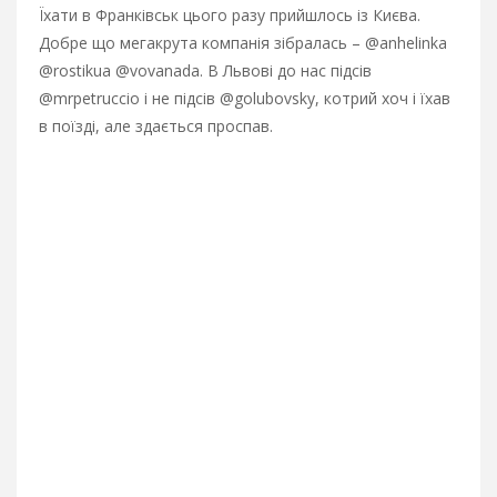
Їхати в Франківськ цього разу прийшлось із Києва.
Добре що мегакрута компанія зібралась – @anhelinka
@rostikua @vovanada. В Львові до нас підсів
@mrpetruccio і не підсів @golubovsky, котрий хоч і їхав
в поїзді, але здається проспав.