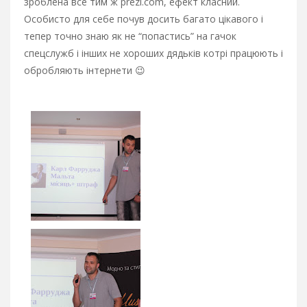
зроблена все тим ж prezi.com, ефект класний.
Особисто для себе почув досить багато цікавого і
тепер точно знаю як не “попастись” на гачок
спецслужб і інших не хороших дядьків котрі працюють і
обробляють інтернети 😉