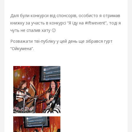
Далі були конкурси від спонсорів, особисто я отримав
книжку за участь в конкурсі “Я їду на #iftwevent”, тоді я
чуть не спалив хату 🙂
Розважати тві-публіку у цей день ще зібрався гурт
“Ойкумена”.