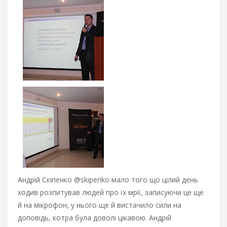
Андрій Скіпенко @skipenko мало того що цілий день
ходив розпитував людей про їх мрії, записуючи це ще
й на мікрофон, у нього ще й вистачило сили на
доповідь, котра була доволі цікавою. Андрій