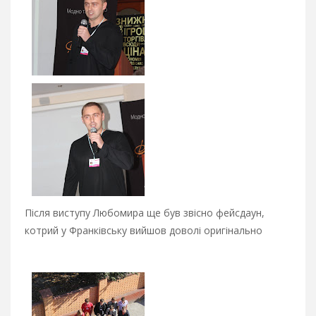
Після виступу Любомира ще був звісно фейсдаун,
котрий у Франківську вийшов доволі оригінально