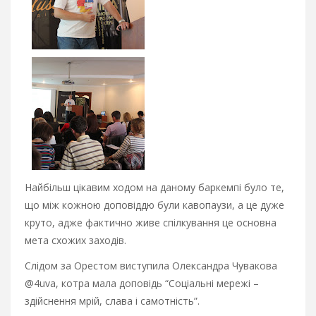
Найбільш цікавим ходом на даному баркемпі було те,
що між кожною доповіддю були кавопаузи, а це дуже
круто, адже фактично живе спілкування це основна
мета схожих заходів.
Слідом за Орестом виступила Олександра Чувакова
@4uva, котра мала доповідь “Соціальні мережі –
здійснення мрій, слава і самотність”.