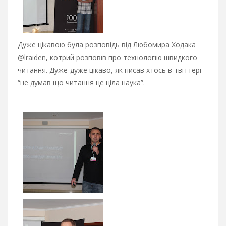
Дуже цікавою була розповідь від Любомира Ходака
@lraiden, котрий розповів про технологію швидкого
читання. Дуже-дуже цікаво, як писав хтось в твіттері
“не думав що читання це ціла наука”.