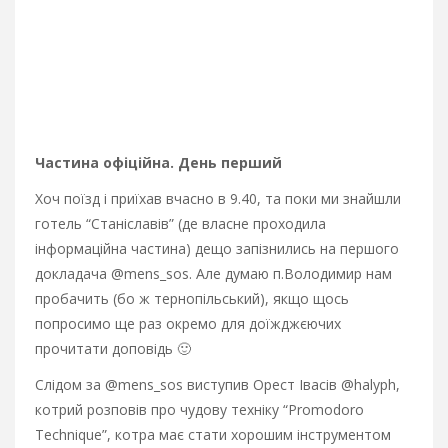
Частина офіційна. День перший
Хоч поїзд і приїхав вчасно в 9.40, та поки ми знайшли
готель “Станіславів” (де власне проходила
інформаційна частина) дещо запізнились на першого
докладача @mens_sos. Але думаю п.Володимир нам
пробачить (бо ж тернопільський), якщо щось
попросимо ще раз окремо для доїжджєючих
прочитати доповідь 🙂
Слідом за @mens_sos виступив Орест Івасів @halyph,
котрий розповів про чудову техніку “Promodoro
Technique”, котра має стати хорошим інструментом