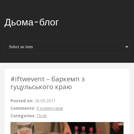
Дьома-блог
#iftwevent – баркемп з
гуцульського краю
Posted on:
26.09.2011
Comments:
9 коментарів
Categories:
Події