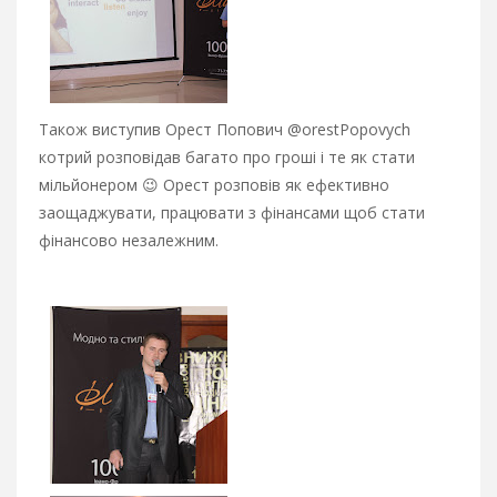
Також виступив Орест Попович @orestPopovych
котрий розповідав багато про гроші і те як стати
мільйонером 😉 Орест розповів як ефективно
заощаджувати, працювати з фінансами щоб стати
фінансово незалежним.