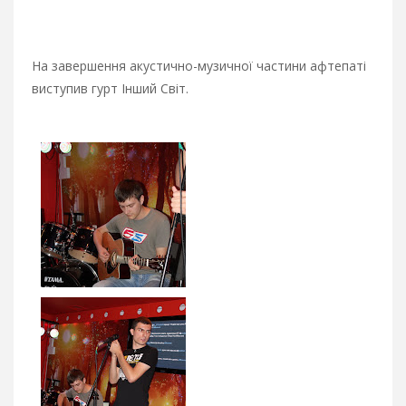
На завершення акустично-музичної частини афтепаті
виступив гурт Інший Світ.