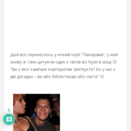
Далі все перенеслось у нічний клуб “Панорама”, у якій
знову ж таки цитуючи один з твітів всі були в шоці 🙂
“Ви з якої кампанії корпоратив святкуєте? Бо у нас є
дві догадки – ви або бібліотекарі або секта” 🙂
9