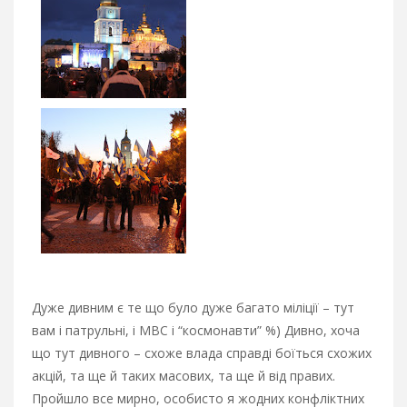
Дуже дивним є те що було дуже багато міліції – тут
вам і патрульні, і МВС і “космонавти” %) Дивно, хоча
що тут дивного – схоже влада справді боїться схожих
акцій, та ще й таких масових, та ще й від правих.
Пройшло все мирно, особисто я жодних конфліктних