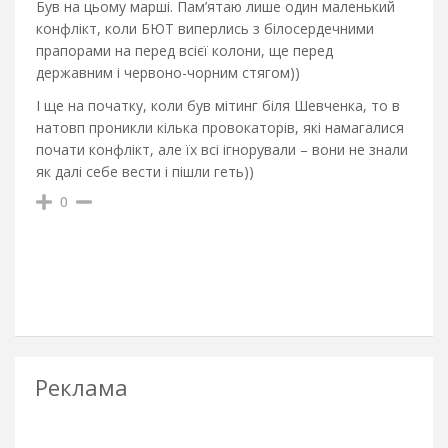
Був на цьому марші. Пам’ятаю лише один маленький
конфлікт, коли БЮТ виперлись з білосердечними
прапорами на перед всієї колони, ще перед
державним і червоно-чорним стягом))
І ще на початку, коли був мітинг біля Шевченка, то в
натовп проникли кілька провокаторів, які намагалися
почати конфлікт, але їх всі ігнорували – вони не знали
як далі себе вести і пішли геть))
0
Реклама