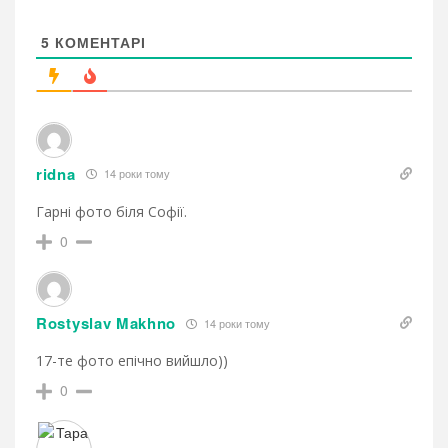
5
КОМЕНТАРІ
ridna
14 роки тому
Гарні фото біля Софії.
0
Rostyslav Makhno
14 роки тому
17-те фото епічно вийшло))
0