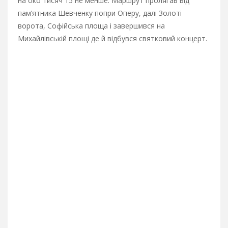
на око тисяч 15 не менше. Маршрут пролягав від
пам’ятника Шевченку попри Оперу, далі Золоті
ворота, Софійська площа і завершився на
Михайлівській площі де й відбувся святковий концерт.