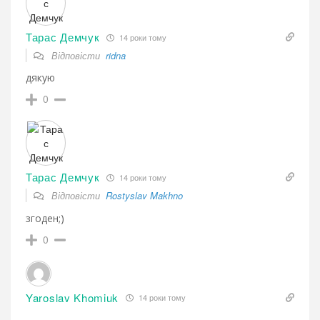
Тарас Демчук
14 роки тому
Відповісти
ridna
дякую
0
Тарас Демчук
14 роки тому
Відповісти
Rostyslav Makhno
згоден;)
0
Yaroslav Khomiuk
14 роки тому