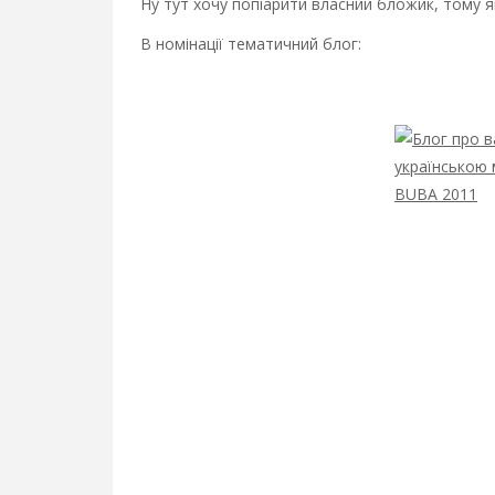
Ну тут хочу попіарити власний бложик, тому як
В номінації тематичний блог: