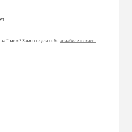
wn
за її межі? Замовте для себе
авиабилеты киев-