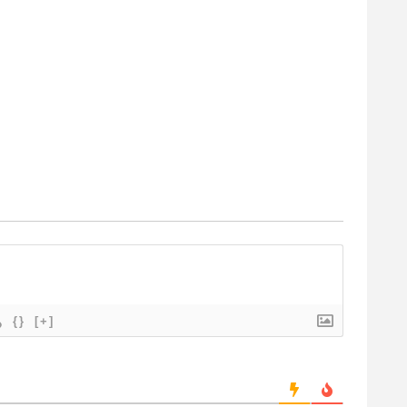
{}
[+]