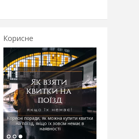
Корисне
Корисні поради, як можна купити квитки
на поїзд, якщо їх зовсім немає в
наявності