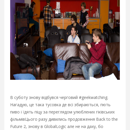
В суботу знову відбувся черговий #geekwatching.
Нагадую, це така тусовка де всі збираються, пють
пиво і їдять піцу за переглядом улюблених гіківських
фільмів
Цього разу дивились продовження Back to the
Future 2, знову в GlobalLogic але не на даху, бо