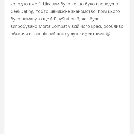
холодно вже :). Цікавим було те що було проведено
GeekDating, тобто швидкісне знайомство. Крім цього
було ввімкнуто ще й PlayStation 3, де і було
випробувано MortalCombat у всій його красі, особливо
обличчя в гравців вийшли ну дуже ефектними 🙂