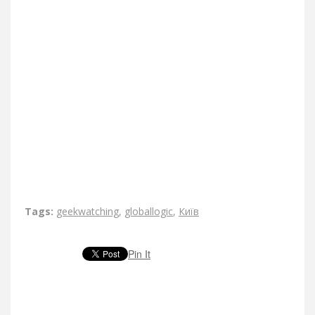
Tags:
geekwatching
,
globallogic
,
Київ
Pin It