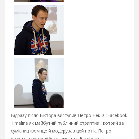
Відразу після Віктора виступив Петро Нек із “Facebook
Timeline як майбутній публічний стриптиз”, котрий за
сумісництвом ще й модерував цей потік. Петро
розказав про майбутнє життя у Facebook,