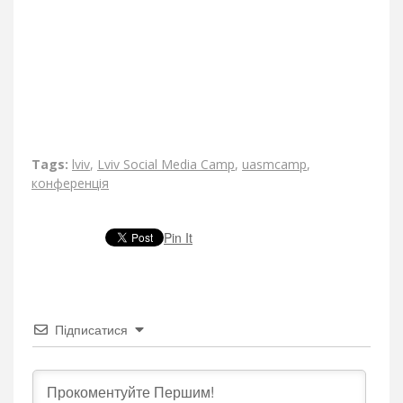
Tags:
lviv
,
Lviv Social Media Camp
,
uasmcamp
,
конференція
Pin It
Підписатися