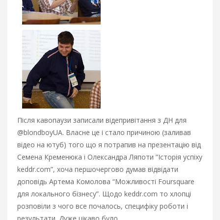
Після кавопаузи записали відепривітання з ДН для
@blondboyUA. Власне це і стало причиною (заливав
відео на ютуб) того що я потрапив на презентацію від
Семена Кременюка і Олександра Ляпоти ”Історія успіху
keddr.com”, хоча першочергово думав відвідати
доповідь Артема Комолова “Можливості Foursquare
для локального бізнесу”. Щодо keddr.com то хлопці
розповіли з чого все почалось, специфіку роботи і
результати. Дуже цікаво було