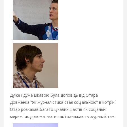
Дуже і дуже цікавою була доповідь від Отара
Довженка “Як журналістика стає соціальною” в котрій
Отар розказав багато цікавих фактів як соціальні
мережі як допомагають так і заважають журналістам.