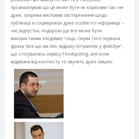
проаналізував що це може бути як корисним так і не
дуже, зокрема висловив застереження щодо
публікації в соцмережах дуже особистої інформації –
час відпустки, подорожі (це все може бути
використаним злодіями) тощо. Окрім того порвала
фраза “все що ми їмо, відразу потрапляє у фейсбук”,
що стосувалась сервісу Foodspoting, але коли
відірвана від контексту то звучить дуже смішно.