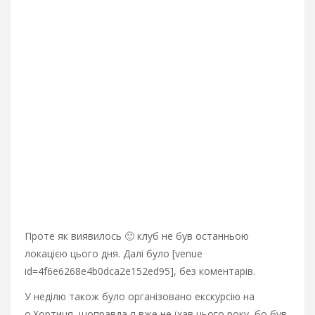
Проте як виявилось 🙂 клуб не був останньою
локацією цього дня. Далі було [venue
id=4f6e6268e4b0dca2e152ed95], без коментарів.
У неділю також було організовано екскурсію на
о.Хортиця, щоправда я вже не їхав цього року, бо був