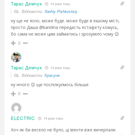
Тарас Демчук
14 роки тому
Відповісти
Serhiy Pishkovtsiy
ну ще не ясно, може буде. може буде в іншому місті,
просто Даша @karelina передасть естафету комусь,
бо сама не може цим займатись і зрозуміло чому 😉
0
Тарас Демчук
14 роки тому
Відповісти
Красуня
ну нічого 😉 ще поспілкуємось більше
0
ELECTRIC
14 роки тому
Хоч як би весело не було, ці івенти вже вичерпали