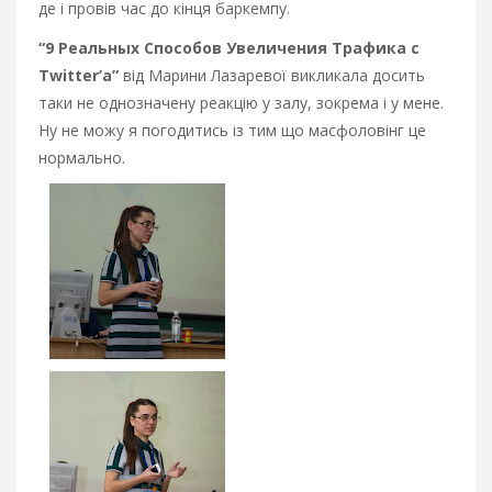
де і провів час до кінця баркемпу.
“9 Реальных Способов Увеличения Трафика с
Twitter’а”
від Марини Лазаревої викликала досить
таки не однозначену реакцію у залу, зокрема і у мене.
Ну не можу я погодитись із тим що масфоловінг це
нормально.