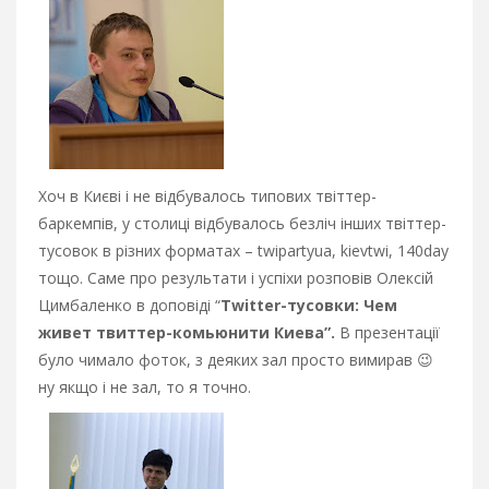
Хоч в Києві і не відбувалось типових твіттер-
баркемпів, у столиці відбувалось безліч інших твіттер-
тусовок в різних форматах – twipartyua, kievtwi, 140day
тощо. Саме про результати і успіхи розповів Олексій
Цимбаленко в доповіді “
Twitter-тусовки: Чем
живет твиттер-комьюнити Киева”.
В презентації
було чимало фоток, з деяких зал просто вимирав 😉
ну якщо і не зал, то я точно.