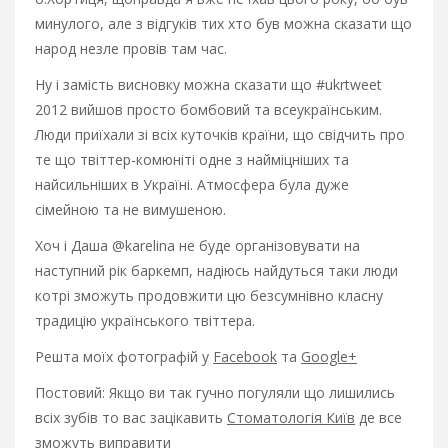
минулого, але з відгуків тих хто був можна сказати що
народ незле провів там час.
Ну і замість висновку можна сказати що #ukrtweet
2012 вийшов просто бомбовий та всеукраїнським.
Люди приїхали зі всіх куточків країни, що свідчить про
те що твіттер-комюніті одне з найміцніших та
найсильніших в Україні. Атмосфера була дуже
сімейною та не вимушеною.
Хоч і Даша @karelina не буде організовувати на
наступний рік баркемп, надіюсь найдуться таки люди
котрі зможуть продовжити цю безсумнівно класну
традицію українського твіттера.
Решта моїх фотографій у
Facebook
та
Google+
Постовий: Якщо ви так гучно погуляли що лишились
всіх зубів то вас зацікавить
Стоматологія Київ
де все
зможуть виправити