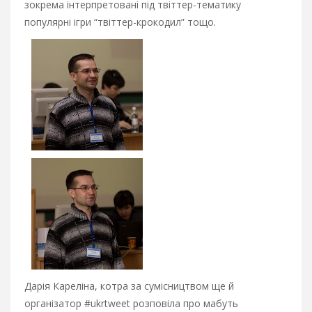
зокрема інтерпретовані під твіттер-тематику
популярні ігри “твіттер-крокодил” тощо.
Дарія Кареліна, котра за сумісництвом ще й
організатор #ukrtweet розповіла про мабуть