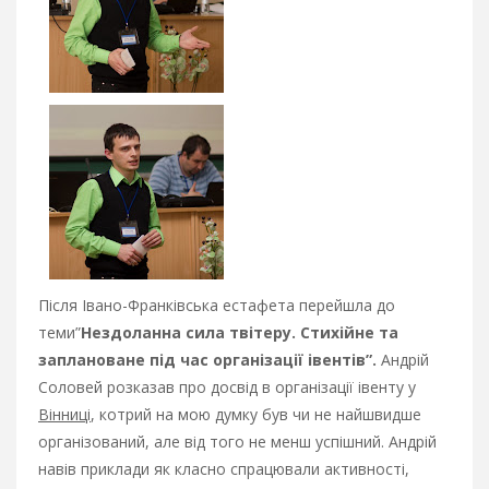
Після Івано-Франківська естафета перейшла до
теми”
Нездоланна сила твітеру. Стихійне та
заплановане під час організації івентів”.
Андрій
Соловей розказав про досвід в організації івенту у
Вінниці
, котрий на мою думку був чи не найшвидше
організований, але від того не менш успішний. Андрій
навів приклади як класно спрацювали активності,