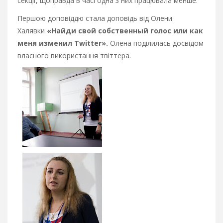
секції, щоправда в часі одна з них працювала менше.
Першою доповіддю стала доповідь від Олени
Халявки
«Найди свой собственный голос или как
меня изменил Twitter».
Олена поділилась досвідом
власного використання твіттера.