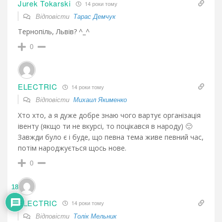
Jurek Tokarski
14 роки тому
Відповісти
Тарас Демчук
Тернопіль, Львів? ^_^
0
ELECTRIC
14 роки тому
Відповісти
Михаил Якименко
Хто хто, а я дуже добре знаю чого вартує організація
івенту (якщо ти не вкурсі, то поцікався в народу) 🙂
Завжди було є і буде, що певна тема живе певний час,
потім народжується щось нове.
0
18
ELECTRIC
14 роки тому
Відповісти
Толік Мельник