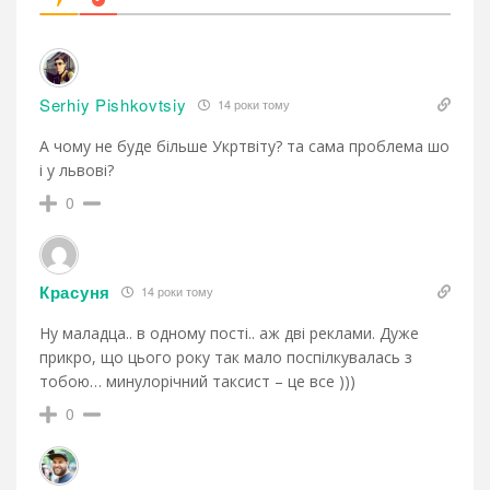
Serhiy Pishkovtsiy
14 роки тому
А чому не буде більше Укртвіту? та сама проблема шо
і у львові?
0
Красуня
14 роки тому
Ну маладца.. в одному пості.. аж дві реклами. Дуже
прикро, що цього року так мало поспілкувалась з
тобою… минулорічний таксист – це все )))
0