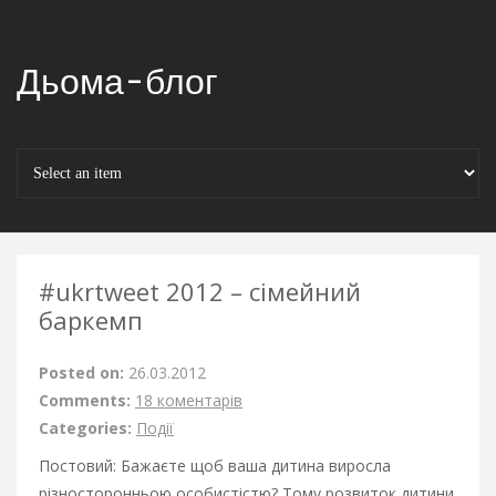
Дьома-блог
#ukrtweet 2012 – сімейний
баркемп
Posted on:
26.03.2012
Comments:
18 коментарів
Categories:
Події
Постовий: Бажаєте щоб ваша дитина виросла
різносторонньою особистістю? Тому
розвиток дитини