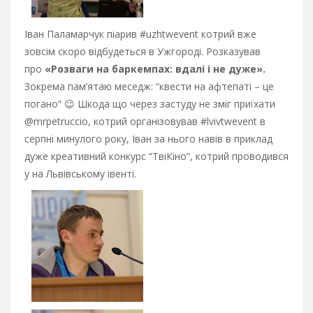
Іван Паламарчук піарив #uzhtwevent котрий вже
зовсім скоро відбудеться в Ужгороді. Розказував
про
«Розваги на баркемпах: вдалі і не дуже».
Зокрема пам’ятаю меседж: “квести на афтепаті – це
погано” 😉 Шкода що через застуду не зміг приїхати
@mrpetruccio, котрий організовував #lvivtwevent в
серпні минулого року, Іван за нього навів в приклад
дуже креативний конкурс “ТвіКіно”, котрий проводився
у на Львівському івенті.