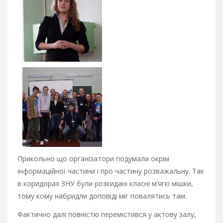
Прикольно що організатори подумали окрім
інформаційної частини і про частину розважальну. Так
в коридорах ЗНУ були розкидані класні м’ягкі мішки,
тому кому набридли доповіді міг повалятись там.
Фактично далі повністю перемістився у актову залу,