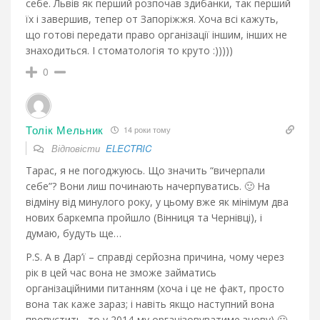
себе. Львів як перший розпочав здибанки, так перший
їх і завершив, тепер от Запоріжжя. Хоча всі кажуть,
що готові передати право організації іншим, інших не
знаходиться. І стоматологія то круто :)))))
0
Толік Мельник
14 роки тому
Відповісти
ELECTRIC
Тарас, я не погоджуюсь. Що значить “вичерпали
себе”? Вони лиш починають начерпуватись. 🙂 На
відміну від минулого року, у цьому вже як мінімум два
нових баркемпа пройшло (Вінниця та Чернівці), і
думаю, будуть ще…
P.S. А в Дар’ї – справді серйозна причина, чому через
рік в цей час вона не зможе займатись
організаційними питанням (хоча і це не факт, просто
вона так каже зараз; і навіть якщо наступний вона
пропустить, то у 2014-му організовуватиме знову) 🙂