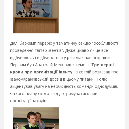
Далі баркемп переріс у тематичну секцію “особливості
проведення твітер-івентів”. Дуже цікаво як це все
відбувалось і відбувається у регіонах нашої країни.
Першим був Анатолій Мельник з темою “
Три перші
кроки при організації івенту”
в котрій розказав про
Івано-Франківський досвід в цьому питанні. Толік
акцентував увагу на необхідність команди однодумців,
чіткого плану якого слід дотримуватись при
організації заходів.