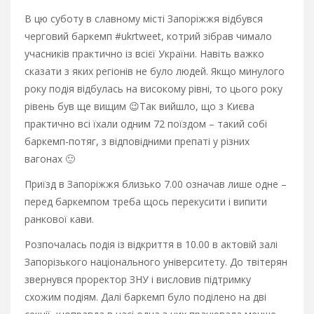
В цю суботу в славному місті Запоріжжя відбувся
черговий баркемп #ukrtweet, котрий зібрав чимало
учасників практично із всієї України. Навіть важко
сказати з яких регіонів не було людей. Якщо минулого
року подія відбулась на високому рівні, то цього року
рівень був ще вищим 😉
Так вийшло, що з Києва
практично всі їхали одним 72 поїздом – такий собі
баркемп-потяг, з відповідними препаті у різних
вагонах 🙂
Приїзд в Запоріжжя близько 7.00 означав лише одне –
перед баркемпом треба щось перекусити і випити
ранкової кави.
Розпочалась подія із відкриття в 10.00 в актовій залі
Запорізького національного університету. До твітерян
звернувся проректор ЗНУ і висловив підтримку
схожим подіям. Далі баркемп було поділено на дві