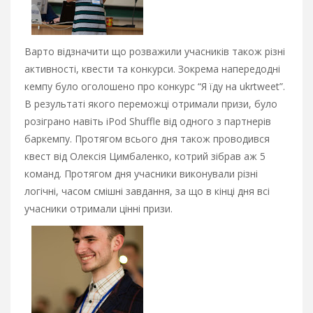
Варто відзначити що розважили учасників також різні
активності, квести та конкурси. Зокрема напередодні
кемпу було оголошено про конкурс “Я їду на ukrtweet”.
В результаті якого переможці отримали призи, було
розіграно навіть iPod Shuffle від одного з партнерів
баркемпу. Протягом всього дня також проводився
квест від Олексія Цимбаленко, котрий зібрав аж 5
команд. Протягом дня учасники виконували різні
логічні, часом смішні завдання, за що в кінці дня всі
учасники отримали цінні призи.