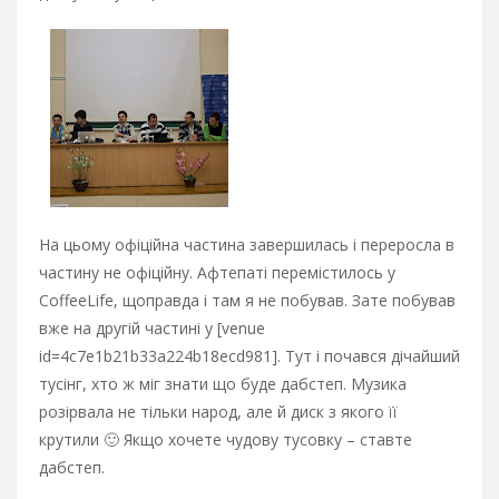
На цьому офіційна частина завершилась і переросла в
частину не офіційну. Афтепаті перемістилось у
CoffeeLife, щоправда і там я не побував. Зате побував
вже на другій частині у [venue
id=4c7e1b21b33a224b18ecd981]. Тут і почався дічайший
тусінг, хто ж міг знати що буде дабстеп. Музика
розірвала не тільки народ, але й диск з якого її
крутили 🙂 Якщо хочете чудову тусовку – ставте
дабстеп.