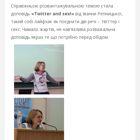
Справжньою розвантажувальною темою стала
доповідь
«Twitter and sex!»
від Іванни Репницької,
такий собі лайфхак як поєднати дві речі – твіттер і
секс. Чимало жартів, не нав’язлива розважальна
доповідь якраз те що потрібно перед обідом.