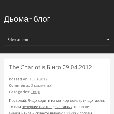
Дьома-блог
The Chariot в Бінго 09.04.2012
Posted on:
10.04.2012
Comments:
2 коментарі
Categories:
Події
Постовий: Якщо ходити на маткор-концерти щотижня,
то вам
вечерние платья для полных
точно не
знадобиться – скинете відразу 100500 кілограм