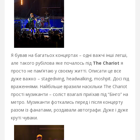
Я бував на багатьох концертах – одні важчі інші легші,
але такого рубілова яке почалось під
The Chariot
я
просто не пам’ятаю у своєму житті. Описати це все
дуже важко – stagediving, headwalking, moshpit. Досі під
враженнями. Найбільше вразили наскільки The Chariot
прості музиканти – соліст взагалі приїхав під “Бінго” на
метро. Музиканти фоткались перед і після концерту
разом із фанатами, роздавали автографи. Дуже і дуже
круті чуваки.