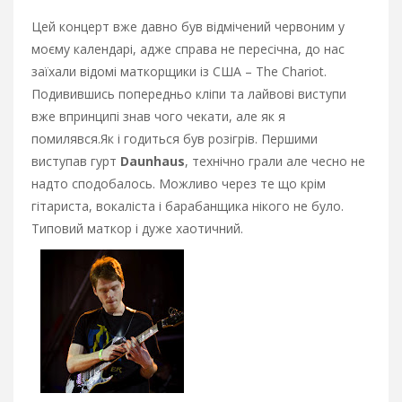
Цей концерт вже давно був відмічений червоним у
моєму календарі, адже справа не пересічна, до нас
заїхали відомі маткорщики із США – The Chariot.
Подивившись попередньо кліпи та лайвові виступи
вже впринципі знав чого чекати, але як я
помилявся.
Як і годиться був розігрів. Першими
виступав гурт
Daunhaus
, технічно грали але чесно не
надто сподобалось. Можливо через те що крім
гітариста, вокаліста і барабанщика нікого не було.
Типовий маткор і дуже хаотичний.