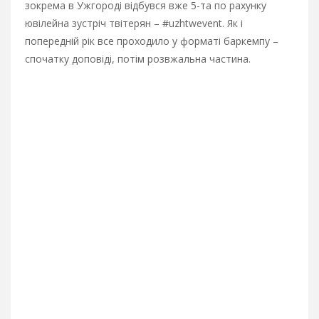
зокрема в Ужгороді відбувся вже 5-та по рахунку
ювілейна зустріч твітерян – #uzhtwevent. Як і
попередній рік все проходило у форматі баркемпу –
спочатку доповіді, потім розвжальна частина.