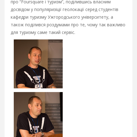
про “Foursquare i туризм”, поділившись власним
досвідом у популяризіції геолокації серед студентів
кафедри туризму Ужгородського університету, а
також поділився роздумами про те, чому так важливо
для туризму саме такий сервіс.