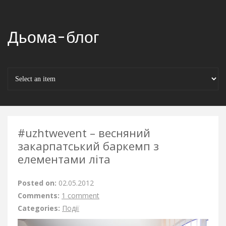
Дьома-блог
#uzhtwevent – весняний
закарпатський баркемп з
елементами літа
Posted on:
02.05.2012
Comments:
1 comment
Categories:
Події