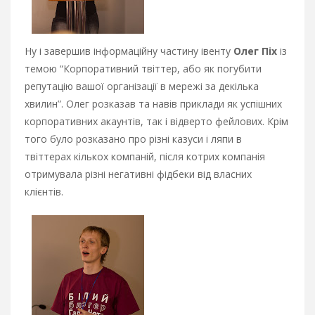
Ну і завершив інформаційну частину івенту
Олег Піх
із
темою “Корпоративний твіттер, або як погубити
репутацію вашої організації в мережі за декілька
хвилин”. Олег розказав та навів приклади як успішних
корпоративних акаунтів, так і відверто фейлових. Крім
того було розказано про різні казуси і ляпи в
твіттерах кількох компаній, після котрих компанія
отримувала різні негативні фідбеки від власних
клієнтів.