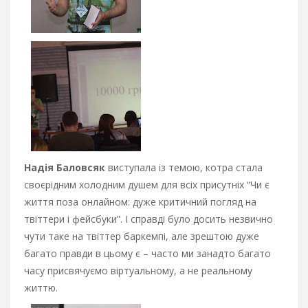
Надія Баловсяк
виступала із темою, котра стала
своєрідним холодним душем для всіх присутніх “Чи є
життя поза онлайном: дуже критичний погляд на
твіттери і фейсбуки”. І справді було досить незвично
чути таке на твіттер баркемпі, але зрештою дуже
багато правди в цьому є – часто ми занадто багато
часу присвячуємо віртуальному, а не реальному
життю.