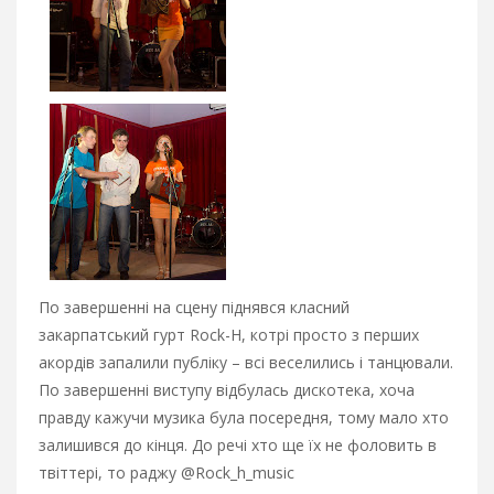
По завершенні на сцену піднявся класний
закарпатський гурт Rock-H, котрі просто з перших
акордів запалили публіку – всі веселились і танцювали.
По завершенні виступу відбулась дискотека, хоча
правду кажучи музика була посередня, тому мало хто
залишився до кінця. До речі хто ще їх не фоловить в
твіттері, то раджу @Rock_h_music