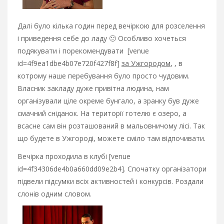
Далі було кілька годин перед вечіркою для розселення
і приведення себе до ладу 🙂 Особливо хочеться
подякувати і порекомендувати [venue
id=4f9ea1dbe4b07e720f427f8f]
за Ужгородом
, , в
котрому наше перебування було просто чудовим.
Власник закладу дуже привітна людина, нам
організували ціле окреме бунгало, а зранку був дуже
смачний сніданок. На території готелю є озеро, а
всасне сам він розташований в мальовничому лісі. Так
що будете в Ужгороді, можете сміло там відпочивати.
Вечірка проходила в клубі [venue
id=4f34306de4b0a660dd09e2b4]. Спочатку організатори
підвели підсумки всіх активностей і конкурсів. Роздали
слонів одним словом.