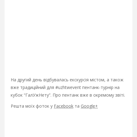
На другий день відбувалась екскурсія містом, а також
вже традиційний для #uzhtwevent пентанк-турнір на
кубок “ГалУжНету”. Про пентанк вже в окремому звіті.
Решта моїх фоток у
Facebook
та
Google+