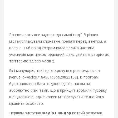
Розпочалось все задовго до самої події. В різних
містах сплахували спонтанні препаті перед івентом, а
власне 99-й поїзд котрим їхала велика частина
учасників має цілком реальний шанс увійти в історію як
твіттер-поїзд всіх часів :).
Як і минулоріч, так і цього року все розпочалось в
[venue id=4edce7184901c8be20823139]. В програмі
було заявлено багато доповідачів, часом на
абсолютно різні теми, що в принципі зробили тусовку
ще цікавішою, адже кожен міг послухати те що його
цікавить особисто.
Першим виступав
Федір Шандор
котрий розказав