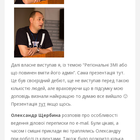
Далі власне виступав я, із темою “Регіональні ЗМІ або
що повинен вміти його адмін”. Сама презентація тут.
Це був своєрідний дебют, ще не виступав перед такою
кількістю людей, але враховуючи що в підсумку мою
доповідь визнали найкращою то думаю все вийшло 🙂
Презентація
тут
якщо щось.
Олександр Щербина
розповів про особливості
ведення ділової переписки по е-mail. Були цікаві, а
часом і смішні приклади які траплялись Олександру
при роботі із клієнтами. Також було розкрито кілька