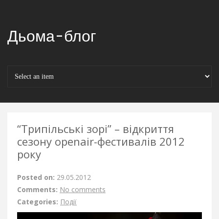
Дьома-блог
“Трипільські зорі” – відкриття
сезону openair-фестивалів 2012
року
Posted on:
29.05.2012
Comments:
No comments
Categories:
Події