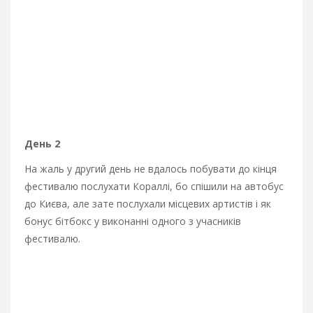
День 2
На жаль у другий день не вдалось побувати до кінця
фестивалю послухати Кораллі, бо спішили на автобус
до Києва, але зате послухали місцевих артистів і як
бонус бітбокс у виконанні одного з учасників
фестивалю.