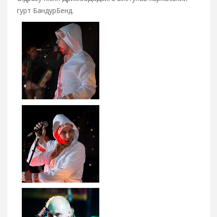
гурт БандурБенд.