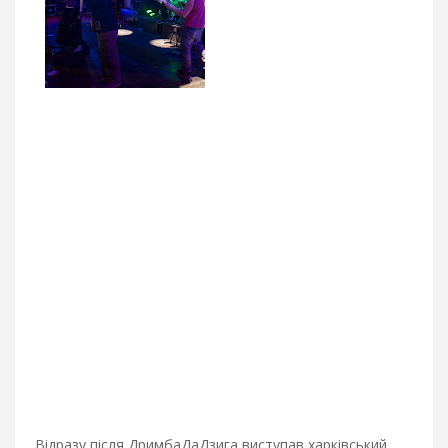
Відразу після ДримбаДаДзига виступав харківський