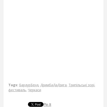
Tags:
БардурБенд
,
ДримбаДаДзига
,
Трипільські зорі
,
фестиваль
,
Черкаси
Pin It