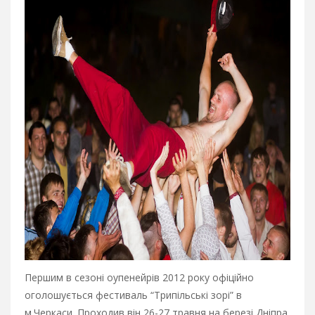
Першим в сезоні оупенейрів 2012 року офіційно
оголошується фестиваль “Трипільські зорі” в
м.Черкаси. Проходив він 26-27 травня на березі Дніпра