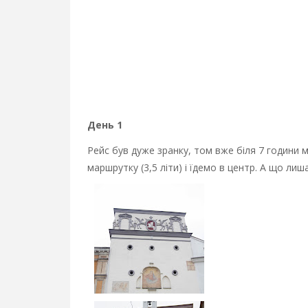
День 1
Рейс був дуже зранку, том вже біля 7 години м
маршрутку (3,5 літи) і їдемо в центр. А що ли