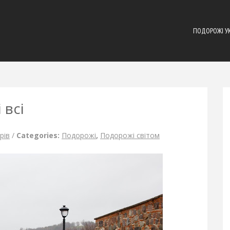
ПОДОРОЖІ У
 всі
рів
/
Categories:
Подорожі
,
Подорожі світом