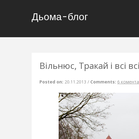
Дьома-блог
Вільнюс, Тракай і всі всі
Posted on:
20.11.2013
/
Comments:
6 комента