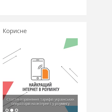
Корисне
Стаття-порівняння тарифів українських
операторів на інтернет у роумінгу