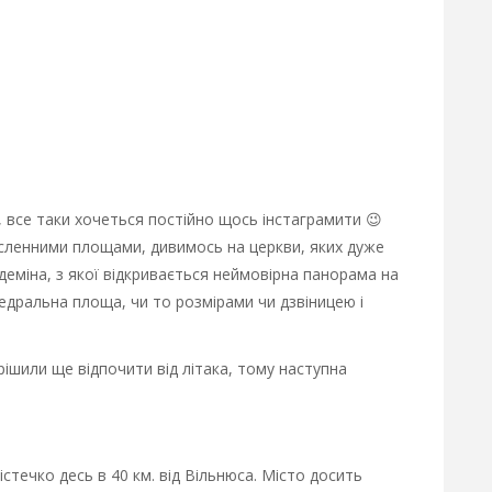
, все таки хочеться постійно щось інстаграмити 😉
исленними площами, дивимось на церкви, яких дуже
деміна, з якої відкривається неймовірна панорама на
дральна площа, чи то розмірами чи дзвіницею і
рішили ще відпочити від літака, тому наступна
істечко десь в 40 км. від Вільнюса. Місто досить