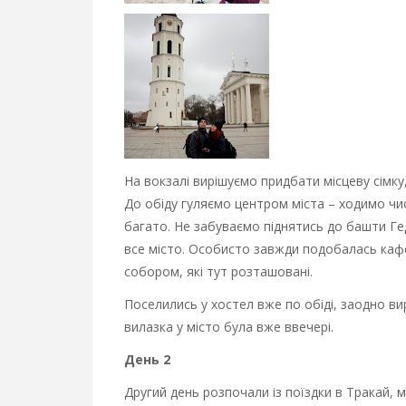
На вокзалі вирішуємо придбати місцеву сімку
До обіду гуляємо центром міста – ходимо ч
багато. Не забуваємо піднятись до башти Ге
все місто. Особисто завжди подобалась кафе
собором, які тут розташовані.
Поселились у хостел вже по обіді, заодно ви
вилазка у місто була вже ввечері.
День 2
Другий день розпочали із поїздки в Тракай, м