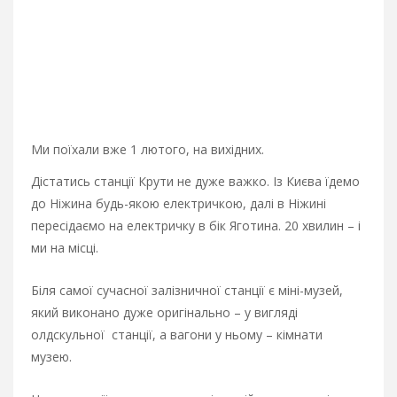
Ми поїхали вже 1 лютого, на вихідних.
Дістатись станції Крути не дуже важко. Із Києва їдемо
до Ніжина будь-якою електричкою, далі в Ніжині
пересідаємо на електричку в бік Яготина. 20 хвилин – і
ми на місці.
Біля самої сучасної залізничної станції є міні-музей,
який виконано дуже оригінально – у вигляді
олдскульної станції, а вагони у ньому – кімнати
музею.