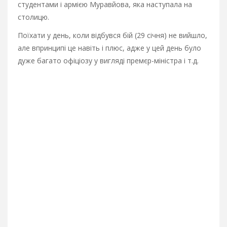
студентами і армією Муравйова, яка наступала на
столицю.
Поїхати у день, коли відбувся бій (29 січня) не вийшло,
але впринципі це навіть і плюс, адже у цей день було
дуже багато офіціозу у вигляді премєр-міністра і т.д.