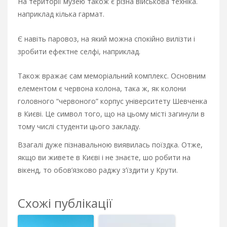
На території музею також є різна військова техніка.
наприклад кілька гармат.
Є навіть паровоз, на який можна спокійно вилізти і
зробити ефектне селфі, наприклад.
Також вражає сам меморіальний комплекс. Основним
елементом є червона колона, така ж, як колони
головного “червоного” корпус університету Шевченка
в Києві. Це символ того, що на цьому місті загинули в
тому числі студенти цього закладу.
Взагалі дуже пізнавальною виявилась поїздка. Отже,
якщо ви живете в Києві і не знаєте, шо робити на
вікенд, то обов’язково раджу з’їздити у Крути.
Схожі публікації