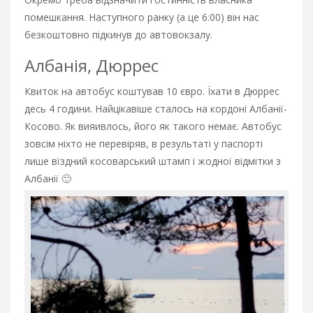
помешкання. Наступного ранку (а це 6:00) він нас
безкоштовно підкинув до автовокзалу.
Албанія, Дюррес
Квиток на автобус коштував 10 євро. Їхати в Дюррес
десь 4 години. Найцікавіше сталось на кордоні Албанії-
Косово. Як вияивлось, його як такого немає. Автобус
зовсім ніхто не перевіряв, в результаті у паспорті
лише вїздний косоварський штамп і жодної відмітки з
Албанії 🙂