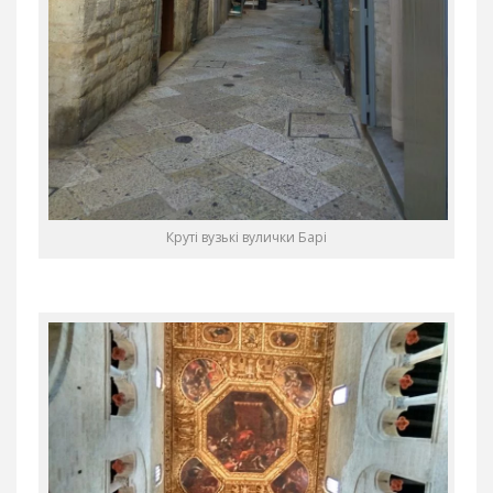
Круті вузькі вулички Барі