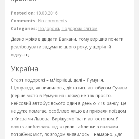
Posted on:
18.08.2016
Comments:
No comments
Categories:
Подорожі
,
Подорожі світом
Давно мріяв відвідати Балкани, тому вирішив почати
реалізовувати задумане цього року, у щорічній
відпустці.
Україна
Старт подорожі – м.Чернівці, далі – Румунія.
Щоправда, як виявилось, дістатись автобусом Сучави
(перше місто в Румунії на шляху) не так просто.
Рейсовий автобус всього один в день о 7.10 ранку. Це
не дуже помагає, особливо якщо ви приїхали поїздом
з Києва чи Львова. Вирішуємо їхати автостопом. Я
навіть завбачливо підготував таблички з назвами
потрібних міст, як згодом виявилось – намарно. Для