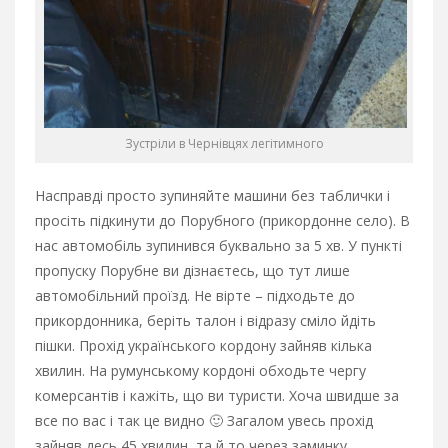
Зустріли в Чернівцях легітимного
Насправді просто зупиняйте машини без таблички і
просіть підкинути до Порубного (прикордонне село). В
нас автомобіль зупинився буквально за 5 хв. У пункті
пропуску Порубне ви дізнаєтесь, що тут лише
автомобільний проїзд. Не вірте – підходьте до
прикордонника, беріть талон і відразу сміло йдіть
пішки. Прохід українського кордону зайняв кілька
хвилин. На румунському кордоні обходьте чергу
комерсантів і кажіть, що ви туристи. Хоча швидше за
все по вас і так це видно 🙂 Загалом увесь прохід
зайняв десь 45 хвилин, та й то через заминку