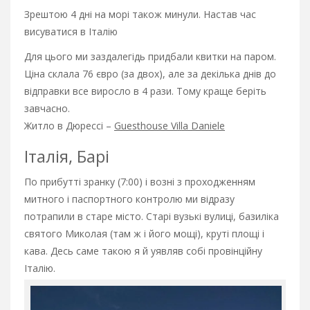
Зрештою 4 дні на морі також минули. Настав час
висуватися в Італію
Для цього ми заздалегідь придбали квитки на паром.
Ціна склала 76 євро (за двох), але за декілька днів до
відправки все виросло в 4 рази. Тому краще беріть
завчасно.
Житло в Дюрессі –
Guesthouse Villa Daniele
Італія, Барі
По прибутті зранку (7:00) і возні з проходженням
митного і паспортного контролю ми відразу
потрапили в старе місто. Старі вузькі вулиці, базиліка
святого Миколая (там ж і його мощі), круті площі і
кава. Десь саме такою я й уявляв собі провінційну
Італію.