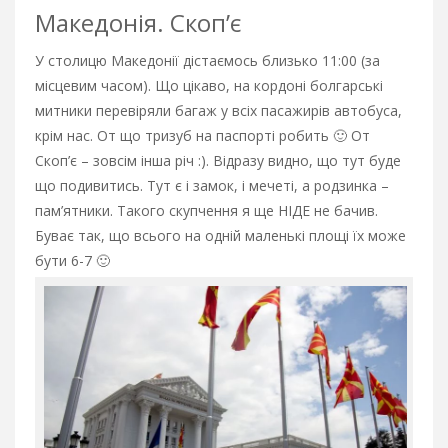
Македонія. Скоп’є
У столицю Македонії дістаємось близько 11:00 (за
місцевим часом). Що цікаво, на кордоні болгарські
митники перевіряли багаж у всіх пасажирів автобуса,
крім нас. От що тризуб на паспорті робить 🙂 От
Скоп’є – зовсім інша річ :). Відразу видно, що тут буде
що подивитись. Тут є і замок, і мечеті, а родзинка –
пам’ятники. Такого скупчення я ще НІДЕ не бачив.
Буває так, що всього на одній маленькі площі їх може
бути 6-7 🙂