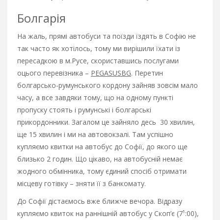
Болгарія
На жаль, прямі автобуси та поїзди їздять в Софію не
так часто як хотілось, тому ми вирішили їхати із
пересадкою в м.Русе, скориставшись послугами
оцього перевізника –
PEGASUSBG
. Перетин
болгарсько-румунського кордону зайняв зовсім мало
часу, а все завдяки тому, що на одному пункті
пропуску стоять і румунські і болгарські
прикордонники. Загалом це зайняло десь 30 хвилин,
ще 15 хвилин і ми на автовокзалі. Там успішно
купляємо квитки на автобус до Софії, до якого ще
близько 2 годин. Що цікаво, на автобусній немає
жодного обмінника, тому єдиний спосіб отримати
місцеву готівку – зняти її з банкомату.
До Софії дістаємось вже ближче вечора. Відразу
купляємо квиток на раннішній автобус у Скоп’є (7¹:00),