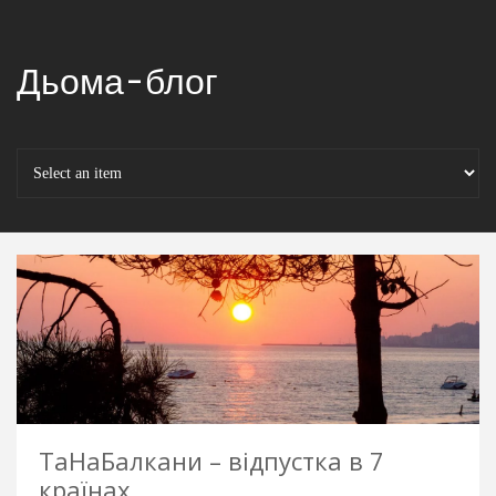
Дьома-блог
ТаНаБалкани – відпустка в 7
країнах