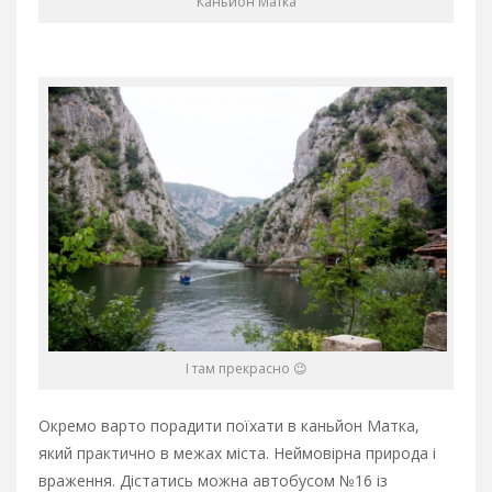
Каньйон Матка
І там прекрасно 😉
Окремо варто порадити поїхати в каньйон Матка,
який практично в межах міста. Неймовірна природа і
враження. Дістатись можна автобусом №16 із