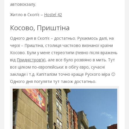
автовокзалу.
Житло в Скоп’є –
Hostel 42
Косово, Приштіна
Одного дня в Скоп’є – достатньо. Рухаємось далі, на
черзі – Приштіна, столиця частково визнаної країни
Косово. Були у мене стереотипи (певно після вражень
від
Придністров’я
), але все було розвіяно в мить. Тут
все цілком по-європейськи: в обігу євро, сучасні
заклади і т.д. Капіталізм точно краще Руского міра 🙂
Одного дня погуляти тут також достатньо.