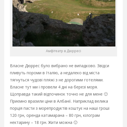
Амфітеатр в Дюрресі
Власне Дюррес було вибрано не випадково. Звідси
пливуть пороми в Італію, а недалеко від міста
тягнуться чудові пляжі з не дорогими готелями.
Власне тут ми і провели 4 дні на березі моря.
Щоправда такий відпочинок точно не для мене 🙂
Приємно вразили ціни в Албанії. Наприклад велика
порція пасти з морепродуктів коштує на наші гроші
120 грн, оренда катамарана – 80 грн, кілограм
нектарину – 18 грн. Жити можна 🙂