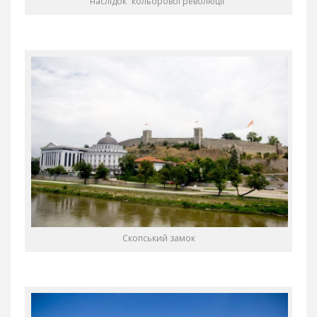
наслідок “кольорової революції”
Скопський замок