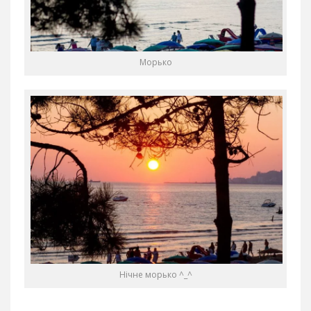
Морько
Нічне морько ^_^