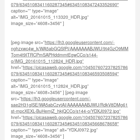
079/6345108341160287345#6345108347243352690″
caption=”” type=”image”
alt=”IMG_20161015_113320_HDR.jpg”
image_size=”4608×3456″ ]
[peg-image src=”
https://lh3.googleusercontent.com/-
nghzxwc4w_k/WA5abGQSfPI/AAAAAAABJWU/9t4GzO9MM
Tom4t9ITRCPmSAPHddmmtEgwCCo/s144-
o/IMG_20161015_112824_HDR.jpg”
href=”
https://picasaweb.google.com/104507607237825786
079/6345108341160287345#6345108346593508594″
caption=”” type=”image”
alt=”IMG_20161015_112824_HDR.jpg”
image_size=”4608×3456″ ] [peg-image
src=”
https://lh3.googleusercontent.com/-
sae2H31glSE/WA5abCzytAI/AAAAAAABJWU/RdkV8DMg61
st-mpcXEXL-BuHemjZ_hkjQCCo/s144-o/YDXJ0972.jpg”
href=”
https://picasaweb.google.com/104507607237825786
079/6345108341160287345#6345108345668678658″
caption=”” type=”image” alt=”YDXJ0972.jpg”
image_size=”4608×3456″ ]