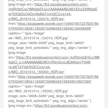
[peg-image src=”
https://lh3.googleusercontent.com/-
vhIlR392Ccc/WA5abEjUJuI/AAAAAAABJWU/EfyzZ6WItpkE
w7S3QbEcO4DcyXpMaTmmQCCo/s144-
o/IMG_20161014_124319_HDR.jpg”
href=”
https://picasaweb.google.com/104507607237825786
079/6345108341160287345#6345108346136438498″
caption=”” type=”image”
alt=”IMG_20161014_124319_HDR.jpg”
image_size=”4608×3456″ peg_large_limit=”w600″
peg_large_limit_activated=”” peg_img_align=”center” ]
[peg-image
src=”
https://lh3.googleusercontent.com/-4oR3msQhVLo/WA
5abCl_p-I/AAAAAAABJWU/yR3nQncLAE880emYYeW-
nLstKT4YYaHVQCCo/s144-
o/IMG_20161014_155300_HDR.jpg”
href=”
https://picasaweb.google.com/104507607237825786
079/6345108341160287345#6345108345610807266″
caption=”” type=”image”
alt=”IMG_20161014_155300_HDR.jpg”
image_size=”4608×3456″ peg_large_limit=”w600″
peg_large_limit_activated=”” peg_img_align=”center” ]
[peg-image src=”
https://lh3.googleusercontent.com/-