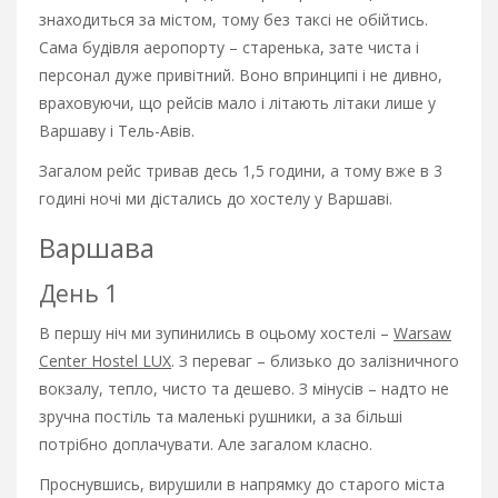
знаходиться за містом, тому без таксі не обійтись.
Сама будівля аеропорту – старенька, зате чиста і
персонал дуже привітний. Воно впринципі і не дивно,
враховуючи, що рейсів мало і літають літаки лише у
Варшаву і Тель-Авів.
Загалом рейс тривав десь 1,5 години, а тому вже в 3
годині ночі ми дістались до хостелу у Варшаві.
Варшава
День 1
В першу ніч ми зупинились в оцьому хостелі –
Warsaw
Center Hostel LUX
. З переваг – близько до залізничного
вокзалу, тепло, чисто та дешево. З мінусів – надто не
зручна постіль та маленькі рушники, а за більші
потрібно доплачувати. Але загалом класно.
Проснувшись, вирушили в напрямку до старого міста