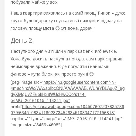
побували майже у всіх.
Наша квартира виявилась на самій площі Ринок – дуже
круто було щоранку спускатись і виходити відразу на
головну площу міста 🙂
От вона
, доречі.
День 2
Наступного дня ми пішли у парк Łazienki Królewskie.
Хоча була досить пасмурна погода, сам парк справив
неймовірне враження. Є де погуляти і найбільш
фанове – купа білок, які просто ручні 🙂
[peg-image src=”
https://lh3.googleusercontent.com/-N-
4m6dNnxWc/WA5abIbcQNI/AAAAAAABJWU/eYBLAg0Z_9g
dyXlvfqUvZP65kH38WUcHwCCo/s144-
o/IMG_20161015_114241.jpg”
href=”
https://picasaweb.google.com/104507607237825786
079/6345108341160287345#6345108347177156818″
caption=”” type=”image” alt=”IMG_20161015_114241.jpg”
image_size=”3456×4608″ ]