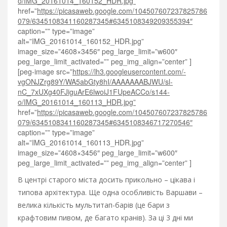
o/IMG_20161014_160152_HDR.jpg”
href=”
https://picasaweb.google.com/104507607237825786
079/6345108341160287345#6345108349209355394″
caption=”” type=”image”
alt=”IMG_20161014_160152_HDR.jpg”
image_size=”4608×3456″ peg_large_limit=”w600″
peg_large_limit_activated=”” peg_img_align=”center” ]
[peg-image src=”
https://lh3.googleusercontent.com/-
vgONJZrg89Y/WA5abGty8hI/AAAAAAABJWU/sl-
nC_7xUXg40FJiguArE6lwoiJ1FUpeACCo/s144-
o/IMG_20161014_160113_HDR.jpg”
href=”
https://picasaweb.google.com/104507607237825786
079/6345108341160287345#6345108346717270546″
caption=”” type=”image”
alt=”IMG_20161014_160113_HDR.jpg”
image_size=”4608×3456″ peg_large_limit=”w600″
peg_large_limit_activated=”” peg_img_align=”center” ]
В центрі старого міста досить прикольно – цікава і
типова архітектура. Ще одна особливість Варшави –
велика кількість мультитап-барів (це бари з
крафтовим пивом, де багато кранів). За ці 3 дні ми