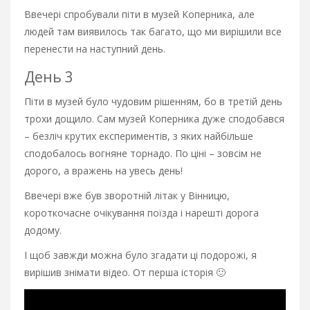
Ввечері спробували піти в музей Коперника, але
людей там виявилось так багато, що ми вирішили все
перенести на наступний день.
День 3
Піти в музей було чудовим рішенням, бо в третій день
трохи дощило. Сам музей Коперника дуже сподобався
– безліч крутих експериментів, з яких найбільше
сподобалось вогняне торнадо. По ціні – зовсім не
дорого, а вражень на увесь день!
Ввечері вже був зворотній літак у Вінницю,
короткочасне очікування поїзда і нарешті дорога
додому.
І щоб завжди можна було згадати ці подорожі, я
вирішив знімати відео. От перша історія 🙂