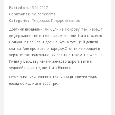
Posted on:
15.01.2017
Comments:
No comments
Categories:
Подорожі
,
Подорожі світом
Довгими вихідними, які були на Покрову (так, нарешті
це державне свято) ми вирішили полетіти в столицю
Польщі. У Варшаві я досі не був, а тут ще й дешеві
квитки. Але про все по порядку.
Стояти на кордоні в
черзі не так прикольно, як летіти літаком. На жаль, з
Києва у Варшаву квитки занадто дорогі, зате є
чудовий варіант долетіти з Вінниці.
Отже вирішили, Вінниця так Вінниця. Квитки туди-
назад обійшлись в 2000 грн.