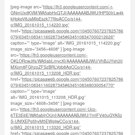
[peg-image src=”
https://lh3.googleusercontent.com/-r-
GNmUxdKVM/WA5abHxQTJI/AAAAAAABJWU/lHPS0IrLw4k
kHpkeV8JaMlqEszk77f9pACCo/s144-
o/IMG_20161015_114220.jpg”
href=”
https://picasaweb.google.com/104507607237825786
079/6345108341160287345#6345108347000212626″
caption=”” type=”image” alt=”IMG_20161015_114220.jpg”
image_size=”3456×4608″ ] [peg-image
src=”
https://lh3.googleusercontent.com/-
OKLORcwJifs/WA5abLmycXI/AAAAAAABJWU/VhBJJYsh20
MXom8FGhzoZFSzBRLVgb8AgCCo/s144-
o/IMG_20161015_113208_HDR.jpg”
href=”
https://picasaweb.google.com/104507607237825786
079/6345108341160287345#6345108348030054770″
caption=”” type=”image”
alt=”IMG_20161015_113208_HDR.jpg”
image_size=”4608×3456″ ] [peg-image
src=”
https://lh3.googleusercontent.com/-Uco-
6TE3E6E/WA5abIrOUnI/AAAAAAABJWU/7mIFV40uGYASz
S-UNfXEPg5hyM5EWgijwCCo/s144-
o/IMG_20161015_113320_HDR.jpg”
href=”
https://picasaweb.google.com/104507607237825786