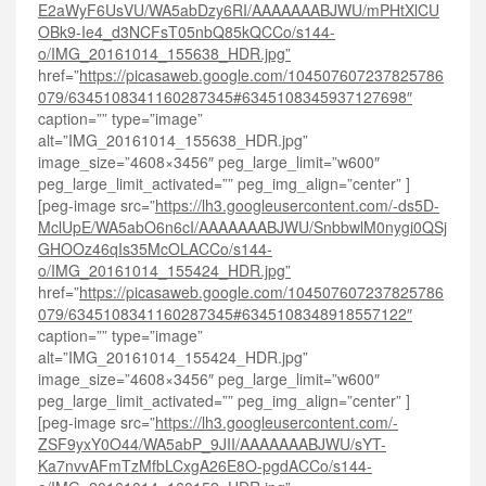
E2aWyF6UsVU/WA5abDzy6RI/AAAAAAABJWU/mPHtXlCU
OBk9-Ie4_d3NCFsT05nbQ85kQCCo/s144-
o/IMG_20161014_155638_HDR.jpg”
href=”
https://picasaweb.google.com/104507607237825786
079/6345108341160287345#6345108345937127698″
caption=”” type=”image”
alt=”IMG_20161014_155638_HDR.jpg”
image_size=”4608×3456″ peg_large_limit=”w600″
peg_large_limit_activated=”” peg_img_align=”center” ]
[peg-image src=”
https://lh3.googleusercontent.com/-ds5D-
MclUpE/WA5abO6n6cI/AAAAAAABJWU/SnbbwlM0nygi0QSj
GHOOz46qIs35McOLACCo/s144-
o/IMG_20161014_155424_HDR.jpg”
href=”
https://picasaweb.google.com/104507607237825786
079/6345108341160287345#6345108348918557122″
caption=”” type=”image”
alt=”IMG_20161014_155424_HDR.jpg”
image_size=”4608×3456″ peg_large_limit=”w600″
peg_large_limit_activated=”” peg_img_align=”center” ]
[peg-image src=”
https://lh3.googleusercontent.com/-
ZSF9yxY0O44/WA5abP_9JII/AAAAAAABJWU/sYT-
Ka7nvvAFmTzMfbLCxgA26E8O-pgdACCo/s144-