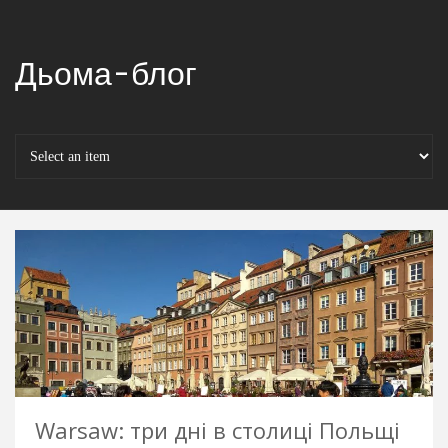
Дьома-блог
Warsaw: три дні в столиці Польщі