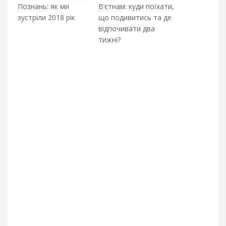
Познань: як ми
В’єтнам: куди поїхати,
зустріли 2018 рік
що подивитись та де
відпочивати два
тижні?