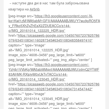
– наступні два дні в нас там була заброньована
квартира на
Airbnb
.
[peg-image src=”
https://lh3.googleusercontent.com/-N-
kq1Kwl1zM/WA5abM1GFII/AAAAAAABJWU/Y7wu9pRO5FA
y_FRko5XhZyZhEaX2ZDUEACCo/s144-
o/IMG_20161014_122225_HDR.jpg”
href=”
https://picasaweb.google.com/104507607237825786
079/6345108341160287345#6345108348358497410″
caption=”” type=”image”
alt=”IMG_20161014_122225_HDR.jpg”
image_size=”4608×3456″ peg_large_limit=”w600″
peg_large_limit_activated=”” peg_img_align=”center” ]
[peg-image src=”
https://lh3.googleusercontent.com/-
Yzhjb1VVbKg/WA5abI8MqvI/AAAAAAABJWU/zdmQ2YT8fF
83AfrMK-RXjpjyM0xUkTvTACCo/s144-
o/IMG_20161014_123045_HDR.jpg”
href=”
https://picasaweb.google.com/104507607237825786
079/6345108341160287345#6345108347314547442″
caption=”” type=”image”
alt=”IMG_20161014_123045_HDR.jpg”
image_size=”4608×3456″ peg_large_limit=”w600″
peg_large_limit_activated=”” peg_img_align=”center” ]