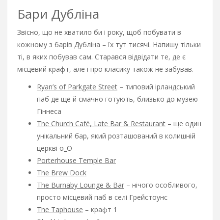
Бари Дубліна
Звісно, що не хватило би і року, щоб побувати в
кожному з барів Дубліна – їх тут тисячі. Напишу тільки
ті, в яких побував сам. Старався відвідати те, де є
місцевий крафт, але і про класику також не забував.
Ryan’s of Parkgate Street
– типовий ірландський
паб де ще й смачно готують, близько до музею
Гіннеса
The Church Café, Late Bar & Restaurant
– ще один
унікальний бар, який розташований в колишній
церкві о_О
Porterhouse Temple Bar
The Brew Dock
The Burnaby Lounge & Bar
– нічого особливого,
просто місцевий паб в селі Грейстоунс
The Taphouse
– крафт 1