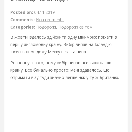
Posted on:
04.11.2019
Comments:
No comments
Categories:
Подорожі
,
Подорожі світом
В жовтні вдалось здійснити одну міні-мрію: поїхати в
першу англомовну країну. Вибір випав на Ірландію –
всесвітньовідому Мекку віскі та пива.
Розпочну з того, чому вибір випав все таки на цю
країну. Все банально просто: мені здавалось, що
отримати візу туди значно легше ніж у ту ж Британію.