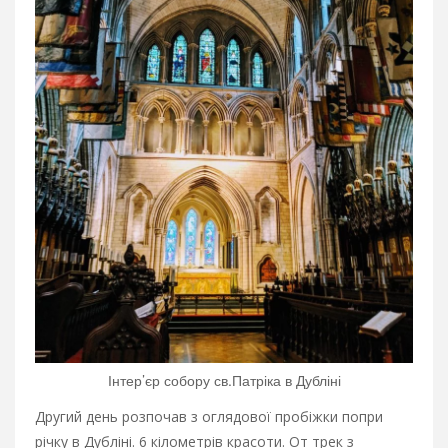
Інтер’єр собору св.Патріка в Дубліні
Другий день розпочав з оглядової пробіжки попри
річку в Дубліні. 6 кілометрів красоти. От трек з