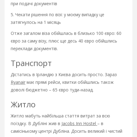
при подачі документів
5. Чекати рішення по візі: у моєму випадку це
затягнулось на 1 місяць
Отже загалом віза обійшлась в близько 100 євро: 60
євро за саму візу, плюс ще десь 40 євро обійшлись
переклади документів.
Транспорт
Дістатись в Ірландію з Києва досить просто. Зараз
Ryanair
має прямі рейси, квитки обійшлись також
доволі бюджетно – 65 євро туди-назад.
Житло
Житло мабуть найбільша стаття витрат за всю
поїздку. В Дубліні жив в
Jacobs Inn Hostel
– в
самісінькому центрі Дубліна. Досить великий і чистий