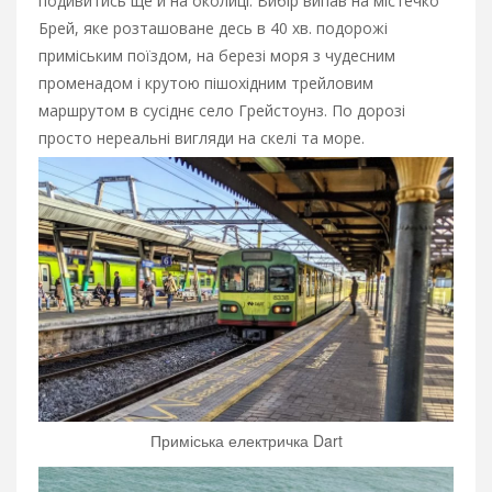
подивитись ще й на околиці. Вибір випав на містечко
Брей, яке розташоване десь в 40 хв. подорожі
приміським поїздом, на березі моря з чудесним
променадом і крутою пішохідним трейловим
маршрутом в сусіднє село Грейстоунз. По дорозі
просто нереальні вигляди на скелі та море.
Приміська електричка Dart