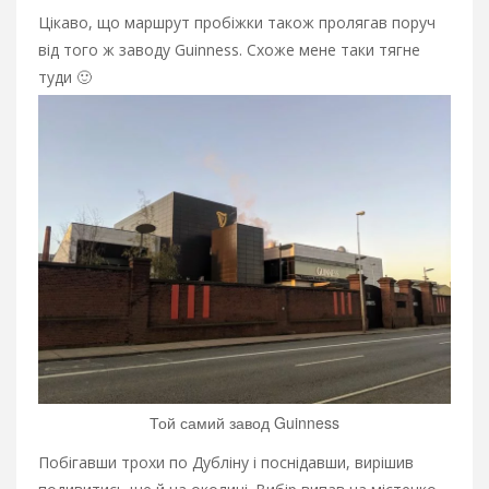
Цікаво, що маршрут пробіжки також пролягав поруч
від того ж заводу Guinness. Схоже мене таки тягне
туди 🙂
Той самий завод Guinness
Побігавши трохи по Дубліну і поснідавши, вирішив