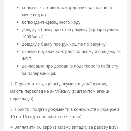
копію всіх сторінок закордонних паспортів (в
мене їх два)
копію ідентифікаційного коду
довідку з банку про стан рахунку (з розрахунком
100$/день)
довідку з банку про рух коштів по рахунку
окремо подавав контракт по якому я працюю, як
ФОП
декларацію про доходи (з податкового кабінету)
за попередній рік
2. Переконатись, що всі документи українською,
мають переклад на англійську (зі штампом агенції
перекладів)
3. Прийти і подати документи в консульство (працює з
10 по 13 год з понеділка по четвер)
4. Заплатити 60 євро (в моєму випадку за разову візу)