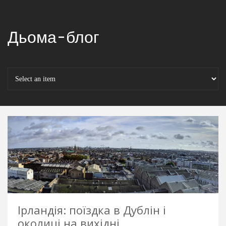
Дьома-блог
Ірландія: поїздка в Дублін і
околиці на вихідні