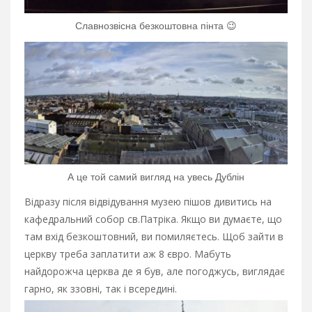
Славнозвісна безкоштовна пінта 😉
А це той самий вигляд на увесь Дублін
Відразу після відвідування музею пішов дивитись на
кафедральний собор св.Патріка. Якщо ви думаєте, що
там вхід безкоштовний, ви помиляєтесь. Щоб зайти в
церкву треба заплатити аж 8 євро. Мабуть
найдорожча церква де я був, але погоджусь, виглядає
гарно, як ззовні, так і всередині.