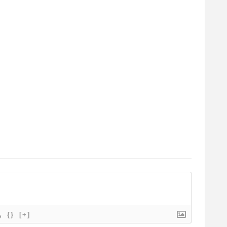
{}
[+]