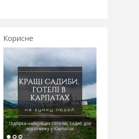
Корисне
Підбірка найкращих готелів, садиб для
відпочинку у Карпатах