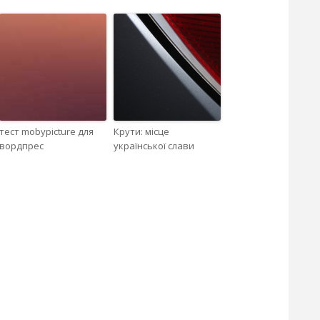
тест mobypicture для
Крути: місце
вордпрес
української слави