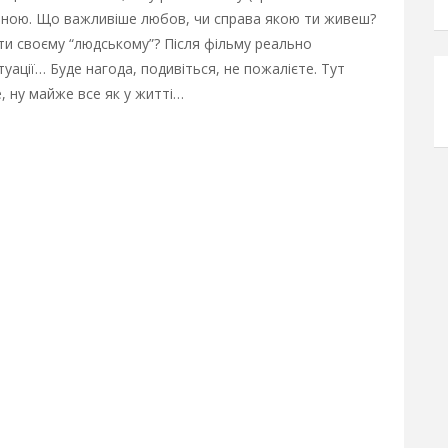
иною. Що важливіше любов, чи справа якою ти живеш?
ити своєму “людському”? Після фільму реально
туації… Буде нагода, подивіться, не пожалієте. Тут
, ну майже все як у житті…