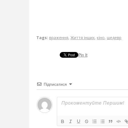
Tags:
враження
,
Життя інших
,
кіно
,
шедевр
Pin It
Підписатися