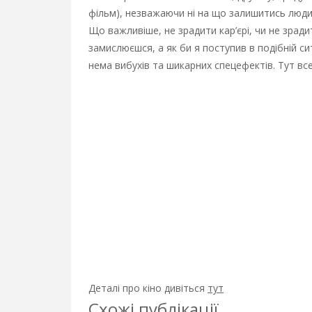
фільм), незважаючи ні на що залишитись люд
Що важливіше, не зрадити кар’єрі, чи не зрад
замислюєшся, а як би я поступив в подібній си
нема вибухів та шикарних спецефектів. Тут все
Деталі про кіно дивіться
тут
Схожі публікації