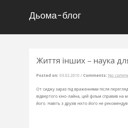
Дьома-блог
Життя інших – наука дл
Posted on:
03.02.2010
/
Comments:
No comme
От сиджу зараз під враженнями після перегляду
відвертого кіно-лайна, цей фільм справив на 
його. Навіть з друзів ніхто його не рекоменду