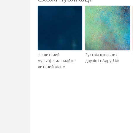
Не дитячий
Зустріч шкільних
мультфільм, і майже
друзів і пАдруг! 😉
дитячий фільм