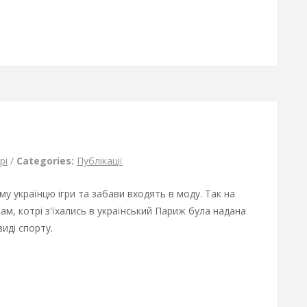
рі
/
Categories:
Публікації
му українцю ігри та забави входять в моду. Так на
м, котрі з'їхались в український Париж була надана
иді спорту.