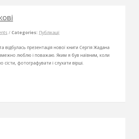
жові
nts
/
Categories:
Публікації
ота відбулась презентація нової книги Сергія Жадана
езмежно люблю і поважаю. Яким я був наївним, коли
о сісти, фотографувати і слухати вірші.