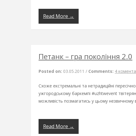
Read More →
Петанк – гра покоління 2.0
Posted on:
03.05.2011
/
Comments:
4 комента
Схоже екстремальні та нетрадиційні пересічно
ужгородському баркемпі #uzhtwevent твітеряна
можливість позмагатись у цьому незвичному в
Read More →