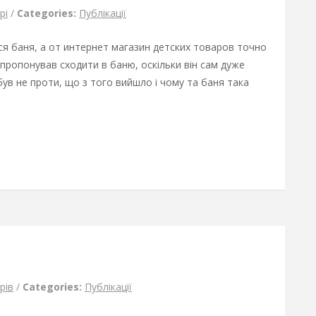
рі
/
Categories:
Публікації
ся баня, а от интернет магазин детских товаров точно
пропонував сходити в баню, оскільки він сам дуже
 був не проти, що з того вийшло і чому та баня така
рів
/
Categories:
Публікації