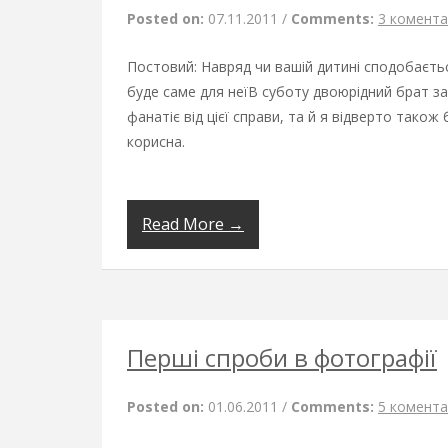
Posted on:
07.11.2011
/
Comments:
3 комента
Постовий: Навряд чи вашій дитині сподобаєть
буде саме для неїВ суботу двоюрідний брат за
фанатіє від цієї справи, та й я відверто також
корисна.
Read More →
Перші спроби в фотографії
Posted on:
01.06.2011
/
Comments:
5 комента