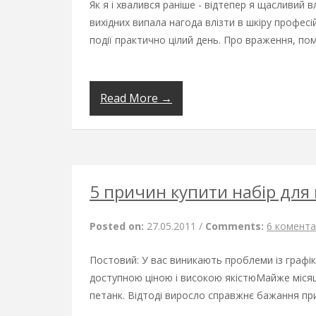
Як я і хвалився раніше - відтепер я щасливий 
вихідних випала нагода влізти в шкіру профе
події практично цілий день. Про враження, пом
Read More →
5 причин купити набір для
Posted on:
27.05.2011
/
Comments:
6 комента
Постовий: У вас виникають проблеми із графі
доступною ціною і високою якістюМайже місяц
петанк. Відтоді виросло справжнє бажання прид