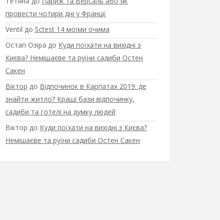
Тетяна
до
Париж та Версаль або як
провести чотири дні у Франції
Ventil
до
Sctest 14 моїми очима
Остап Озіра
до
Куди поїхати на вихідні з
Києва? Немішаєве та руїни садиби Остен
Сакен
Віктор
до
Відпочинок в Карпатах 2019: де
знайти житло? Кращі бази відпочинку,
садиби та готелі на думку людей
Віктор
до
Куди поїхати на вихідні з Києва?
Немішаєве та руїни садиби Остен Сакен