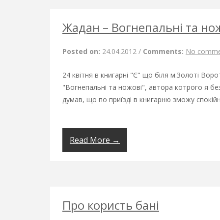
Жадан – Вогнепальні та но
Posted on:
24.04.2012
/
Comments:
No comme
24 квітня в книгарні "Є" що біля м.Золоті Вор
"Вогнепальні та ножові", автора котрого я б
думав, що по приїзді в книгарню зможу спокійн
Read More →
Про користь бані