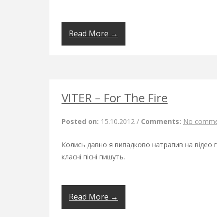
Read More →
VITER – For The Fire
Posted on:
15.10.2012
/
Comments:
No comme
Колись давно я випадково натрапив на відео гур
класні пісні пишуть.
Read More →