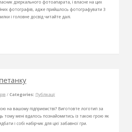
власник дзеркального фотоапарата, і власне на цих
сійних фотографів, адже прийшлось фотографувати 3
илки і головне досвід читайте далі.
 петанку
рів
/
Categories:
Публікації
кою на вашому підприємстві? Виготовте логотип за
ь тому мені вдалось познайомитись із такою грою як
бати і собі набірчик для цієї забавної гри.