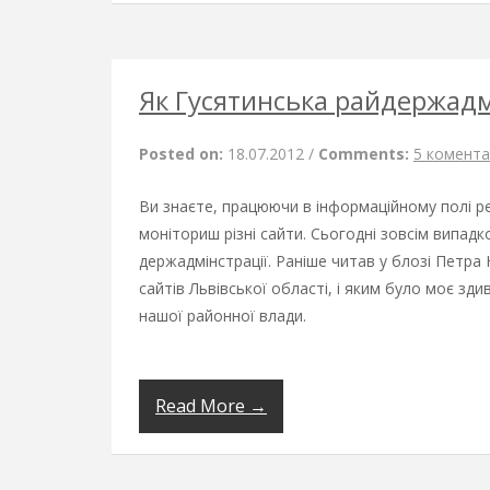
Як Гусятинська райдержадм
Posted on:
18.07.2012
/
Comments:
5 комента
Ви знаєте, працюючи в інформаційному полі ре
моніториш різні сайти. Сьогодні зовсім випад
держадмінстрації. Раніше читав у блозі Петра
сайтів Львівської області, і яким було моє зд
нашої районної влади.
Read More →