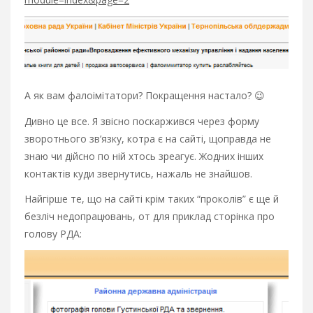
А як вам фалоімітатори? Покращення настало? 😉
Дивно це все. Я звісно поскаржився через форму
зворотнього зв’язку, котра є на сайті, щоправда не
знаю чи дійсно по ній хтось зреагує. Жодних інших
контактів куди звернутись, нажаль не знайшов.
Найгірше те, що на сайті крім таких “проколів” є ще й
безліч недопрацювань, от для приклад сторінка про
голову РДА: