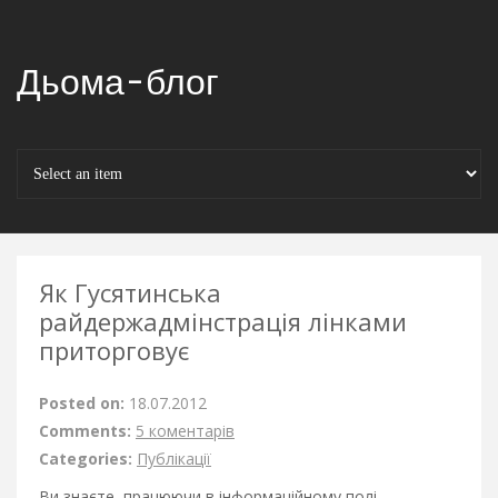
Дьома-блог
Як Гусятинська
райдержадмінстрація лінками
приторговує
Posted on:
18.07.2012
Comments:
5 коментарів
Categories:
Публікації
Ви знаєте, працюючи в інформаційному полі