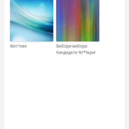
Життєве
Вибори-вибори.
Кандидати %?*№ри!