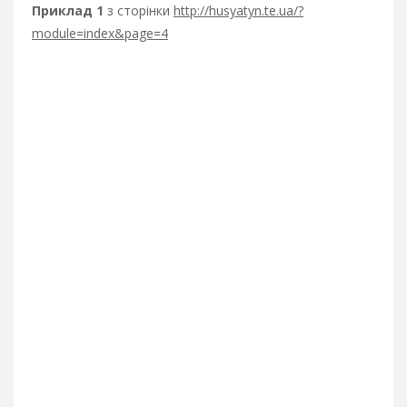
Приклад 1
з сторінки
http://husyatyn.te.ua/?
module=index&page=4