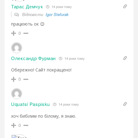
Тарас Демчук
14 роки тому
Відповісти
Igor Stefurak
працюють ок 😉
0
Олександр Фурман
14 роки тому
Обережно! Сайт покращено!
0
Uquatsi Paspisku
14 роки тому
хоч бибілим по білому, я знаю.
0