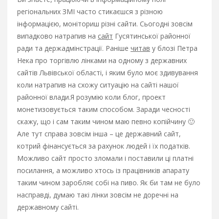
регіональних ЗМІ часто стикаєшся з різною
інформацією, моніториш різні сайти. Сьогодні зовсім
випадково натрапив на
сайт
Гусятинської районної
ради та держадмінстрації. Раніше
читав
у блозі Петра
Нека про торгівлю лінками на одному з державних
сайтів Львівської області, і яким було моє здивування
коли натрапив на схожу ситуацію на сайті нашої
районної влади.
Я розумію коли блог, проект
монетизовується таким способом. Заради чесності
скажу, що і сам таким чином маю певно копійчину 🙂
Але тут справа зовсім інша – це державний сайт,
котрий фінансується за рахунок людей і їх податків.
Можливо сайт просто зломали і поставили ці платні
посилання, а можливо хтось із працівників апарату
таким чином заробляє собі на пиво. Як би там не було
насправді, думаю такі лінки зовсім не доречні на
державному сайті.