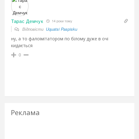
Тарас Демчук
14 роки тому
Відповісти
Uquatsi Paspisku
ну, а то фалоімітатором по білому дуже в очі
кидається
0
Реклама