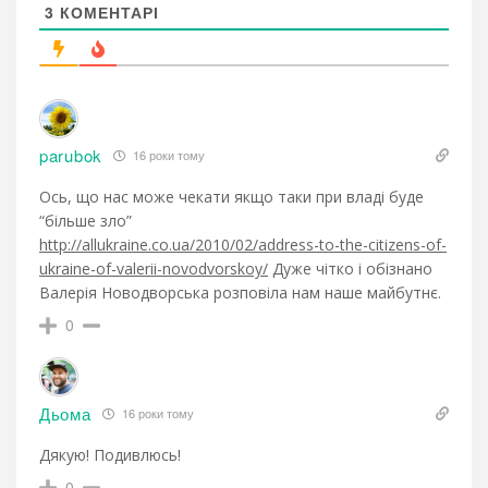
3
КОМЕНТАРІ
parubok
16 роки тому
Ось, що нас може чекати якщо таки при владі буде
“більше зло”
http://allukraine.co.ua/2010/02/address-to-the-citizens-of-
ukraine-of-valerii-novodvorskoy/
Дуже чітко і обізнано
Валерія Новодворська розповіла нам наше майбутнє.
0
Дьома
16 роки тому
Дякую! Подивлюсь!
0