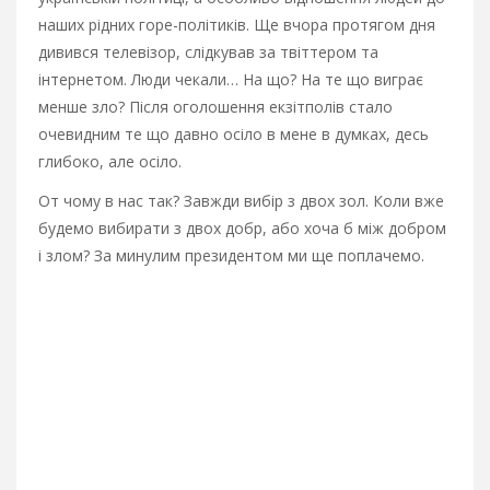
наших рідних горе-політиків. Ще вчора протягом дня
дивився телевізор, слідкував за твіттером та
інтернетом. Люди чекали… На що? На те що виграє
менше зло? Після оголошення екзітполів стало
очевидним те що давно осіло в мене в думках, десь
глибоко, але осіло.
От чому в нас так? Завжди вибір з двох зол. Коли вже
будемо вибирати з двох добр, або хоча б між добром
і злом? За минулим президентом ми ще поплачемо.