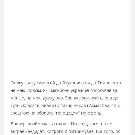
Скажу зразу симпатій до Януковича чи до Тимошенко
не маю. Зовсім. Як і мільйони українців голосував за
менше, на мою думку зло. Зло яке хоч вміє слова до
купи складати, знає хто такий Чехов і Ахматова, та й
зрештою не обзиває “геноцидом” генофонд.
Ввечері розболілась голова. Ні не від того що не
виграє кандидат, котрого я підтримував. Від того, як