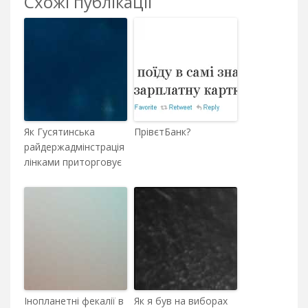
Схожі публікації
Як Гусятинська
ПрівєтБанк?
райдержадмінстрація
лінками приторговує
Інопланетні фекалії в
Як я був на виборах