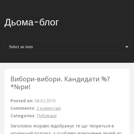
Дьома-блог
Вибори-вибори. Кандидати %?
*№ри!
Posted on:
08.02.2010
Comments:
3 коментарі
Categories:
Публікації
Заголовок яскраво відображує те що твориться в
українській політиці, а особливо відношення людей до