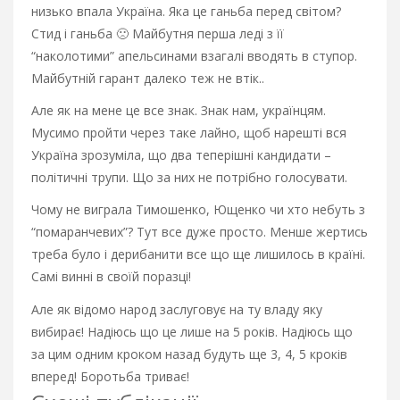
низько впала Україна. Яка це ганьба перед світом?
Стид і ганьба 🙁 Майбутня перша леді з її
“наколотими” апельсинами взагалі вводять в ступор.
Майбутній гарант далеко теж не втік..
Але як на мене це все знак. Знак нам, українцям.
Мусимо пройти через таке лайно, щоб нарешті вся
Україна зрозуміла, що два теперішні кандидати –
політичні трупи. Що за них не потрібно голосувати.
Чому не виграла Тимошенко, Ющенко чи хто небуть з
“помаранчевих”? Тут все дуже просто. Менше жертись
треба було і дерибанити все що ще лишилось в країні.
Самі винні в своїй поразці!
Але як відомо народ заслуговує на ту владу яку
вибирає! Надіюсь що це лише на 5 років. Надіюсь що
за цим одним кроком назад будуть ще 3, 4, 5 кроків
вперед! Боротьба триває!