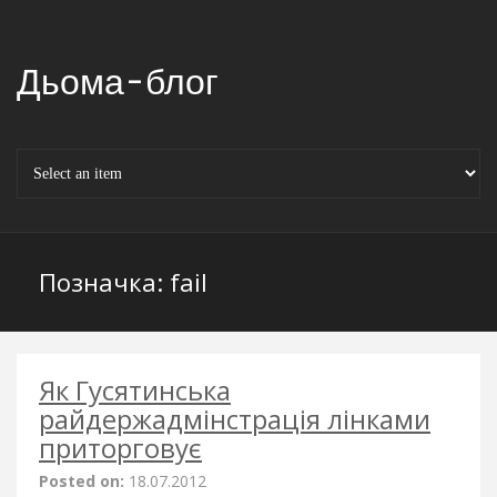
Дьома-блог
Позначка:
fail
Як Гусятинська
райдержадмінстрація лінками
приторговує
Posted on:
18.07.2012