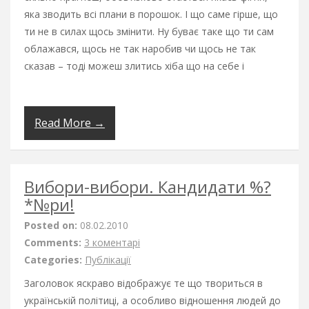
яка зводить всі плани в порошок. І що саме гірше, що
ти не в силах щось змінити. Ну буває таке що ти сам
облажався, щось не так наробив чи щось не так
сказав – тоді можеш злитись хіба що на себе і
Read More →
Вибори-вибори. Кандидати %?
*№ри!
Posted on:
08.02.2010
Comments:
3 коментарі
Categories:
Публікації
Заголовок яскраво відображує те що твориться в
українській політиці, а особливо відношення людей до