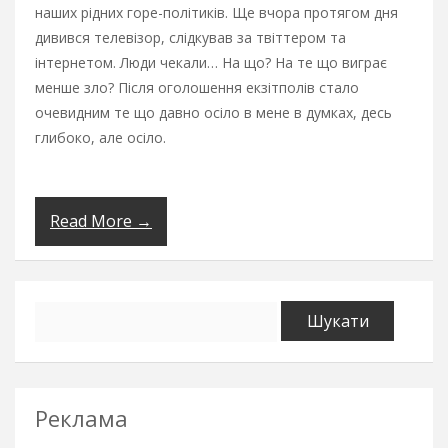
наших рідних горе-політиків. Ще вчора протягом дня
дивився телевізор, слідкував за твіттером та
інтернетом. Люди чекали… На що? На те що виграє
менше зло? Після оголошення екзітполів стало
очевидним те що давно осіло в мене в думках, десь
глибоко, але осіло.
Read More →
Пошук:
Реклама