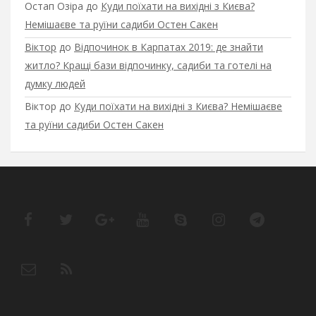
Остап Озіра
до
Куди поїхати на вихідні з Києва?
Немішаєве та руїни садиби Остен Сакен
Віктор
до
Відпочинок в Карпатах 2019: де знайти
житло? Кращі бази відпочинку, садиби та готелі на
думку людей
Віктор
до
Куди поїхати на вихідні з Києва? Немішаєве
та руїни садиби Остен Сакен