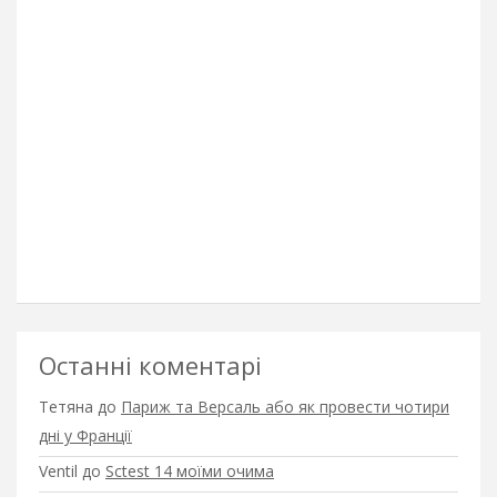
Останні коментарі
Тетяна
до
Париж та Версаль або як провести чотири
дні у Франції
Ventil
до
Sctest 14 моїми очима