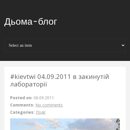
Дьома-блог
#kievtwi 04.09.2011 в закинутій
лабораторії
Posted on:
06.09.2011
Comments:
No comments
Categories:
Події