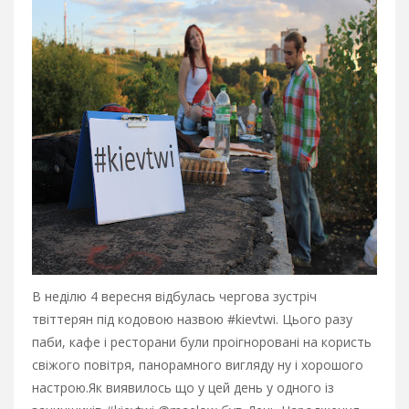
В неділю 4 вересня відбулась чергова зустріч
твіттерян під кодовою назвою #kievtwi. Цього разу
паби, кафе і ресторани були проігноровані на користь
свіжого повітря, панорамного вигляду ну і хорошого
настрою.
Як виявилось що у цей день у одного із