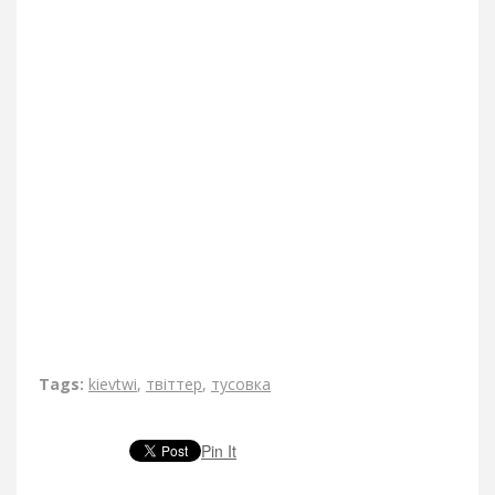
Tags:
kievtwi
,
твіттер
,
тусовка
Pin It