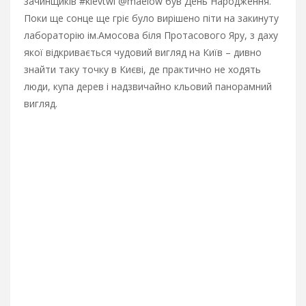
зачинщиків #kievtwi @maelow був День Народження.
Поки ще сонце ще гріє було вирішено піти на закинуту
лабораторію ім.Амосова біля Протасового Яру, з даху
якої відкривається чудовий вигляд на Київ – дивно
знайти таку точку в Києві, де практично не ходять
люди, купа дерев і надзвичайно кльовий панорамний
вигляд.