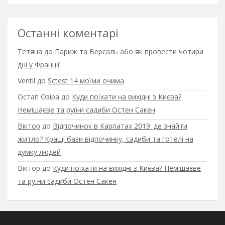
Останні коментарі
Тетяна
до
Париж та Версаль або як провести чотири
дні у Франції
Ventil
до
Sctest 14 моїми очима
Остап Озіра
до
Куди поїхати на вихідні з Києва?
Немішаєве та руїни садиби Остен Сакен
Віктор
до
Відпочинок в Карпатах 2019: де знайти
житло? Кращі бази відпочинку, садиби та готелі на
думку людей
Віктор
до
Куди поїхати на вихідні з Києва? Немішаєве
та руїни садиби Остен Сакен