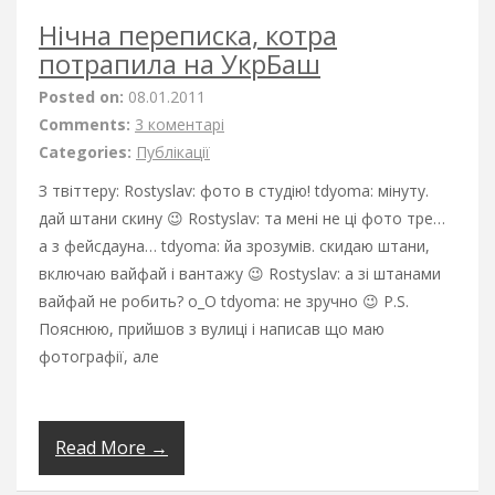
Нічна переписка, котра
потрапила на УкрБаш
Posted on:
08.01.2011
Comments:
3 коментарі
Categories:
Публікації
З твіттеру: Rostyslav: фото в студію! tdyoma: мінуту.
дай штани скину 😉 Rostyslav: та мені не ці фото тре…
а з фейсдауна… tdyoma: йа зрозумів. скидаю штани,
включаю вайфай і вантажу 😉 Rostyslav: а зі штанами
вайфай не робить? о_О tdyoma: не зручно 😉 P.S.
Пояснюю, прийшов з вулиці і написав що маю
фотографії, але
Read More →