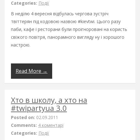
Categories:
Події
В неділю 4 вересня відбулась чергова зустріч
твіттерян під кодовою назвою #kievtwi. Цього разу
паби, кафе і ресторани були проігноровані на користь
свіжого повітря, панорамного вигляду ну і хорошого
настрою.
Read More →
Хто в школу, а хто на
#twipartyua 3.0
Posted on:
02.09.2011
Comments:
4 коментарі
Categories:
Події