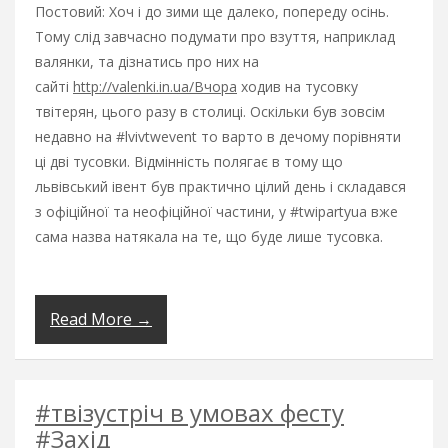
Постовий: Хоч і до зими ще далеко, попереду осінь.
Тому слід завчасно подумати про взуття, наприклад
валянки, та дізнатись про них на
сайті
http://valenki.in.ua/Вчора
ходив на тусовку
твітерян, цього разу в столиці. Оскільки був зовсім
недавно на #lvivtwevent то варто в дечому порівняти
ці дві тусовки. Відмінність полягає в тому що
львівський івент був практично цілий день і складався
з офіційної та неофіційної частини, у #twipartyua вже
сама назва натякала на те, що буде лише тусовка.
Read More →
#твізустріч в умовах фесту
#Захід