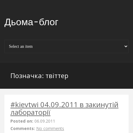
Дьома-блог
Позначка:
твіттер
#kievtwi 04.09.2011 в закинутій
лабораторії
Posted on:
06.09.2011
Comments:
No comments