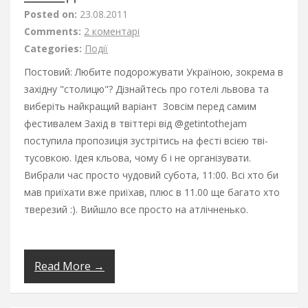
Posted on:
23.08.2011
Comments:
2 коментарі
Categories:
Події
Постовий: Любите подорожувати Україною, зокрема в
західну "столицю"? Дізнайтесь про готелі львова та
виберіть найкращий варіант Зовсім перед самим
фестивалем Захід в твіттері від @getintothejam
поступила пропозиція зустрітись на фесті всією тві-
тусовкою. Ідея кльова, чому б і не організувати.
Вибрали час просто чудовий субота, 11:00. Всі хто би
мав приїхати вже приїхав, плюс в 11.00 ще багато хто
тверезий :). Вийшло все просто на атлічненько.
Read More →