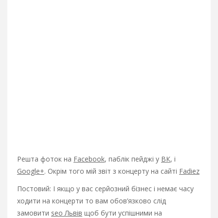
Решта фоток на
Facebook
, паблік пейджі у
ВК
, і
Google+
. Окрім того мій звіт з концерту на сайті
Fadiez
Постовий: І якщо у вас серйозний бізнес і немає часу
ходити на концерти то вам обов’язково слід
замовити
seo Львів
щоб бути успішними на