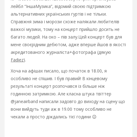
лейбл “ІншаМузика”, відомий своєю підтримкою
альтернативних українських гуртів і не тільки.
Справжня зима і морози схоже налякали любителів
важкої музики, тому на концерт прийшло досить не
багато людей. На око – пів залу.
Цей концерт був для
мене своєрідним дебютом, адже вперше йшов в якості
акредитованого журналіста+фотографа (дякую
Fadiez
).
Хоча на афішах писало, що початок в 18.00, я
особливо не спішив. І був правий! В кінцевому
результаті концерт розпочався із більше ніж
годинною затримкою. Але класна штука твіттер
@janeairband написали задовго до виходу на сцену що
вони вийдуть туди аж в 19.00 тому особливо не
чекали а просто діждались тієї години 😉