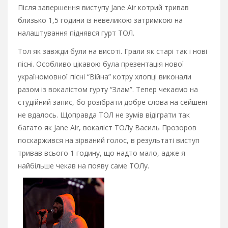
Після завершення виступу Jane Air котрий тривав
близько 1,5 години із невеликою затримкою на
налаштування піднявся гурт ТОЛ.
Тол як завжди були на висоті. Грали як старі так і нові
пісні. Особливо цікавою була презентація нової
україномовної пісні “Війна” котру хлопці виконали
разом із вокалістом гурту “Злам”. Тепер чекаємо на
студійний запис, бо розібрати добре слова на сейшені
не вдалось. Щоправда ТОЛ не зумів відіграти так
багато як Jane Air, вокаліст ТОЛу Василь Прозоров
поскаржився на зірваний голос, в результаті виступ
тривав всього 1 годину, що надто мало, адже я
найбільше чекав на появу саме ТОЛу.