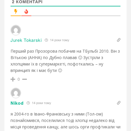
2
КОМЕНТАРІ
Jurek Tokarski
14 роки тому
Перший раз Прозорова побачив на ТБульбі 2010. Він з
Вітькою (АННА) по Дубно плавав 🙂 Зустріли з
хлопцями їх в супермаркеті, пофоткались – ну
впринципі як і має бути 🙂
0
Nikod
14 роки тому
я 2004-го в Івано-Франківську з ними (Тол-ом)
познайомився, поселилися тоді хлопці недалеко від
місця проведення канцу, але шось орги профтикали чи