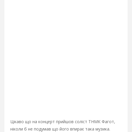
Цікаво що на концерт прийшов соліст ТНМК Фагот,
ніколи б не подумав що його впирає така музика.