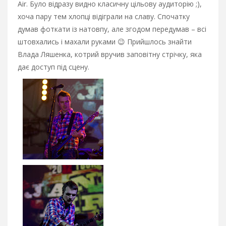
Air. Було відразу видно класичну цільову аудиторію ;),
хоча пару тем хлопці відіграли на славу. Спочатку
думав фоткати із натовпу, але згодом передумав – всі
штовхались і махали руками 😉 Прийшлось знайти
Влада Ляшенка, котрий вручив заповітну стрічку, яка
дає доступ під сцену.