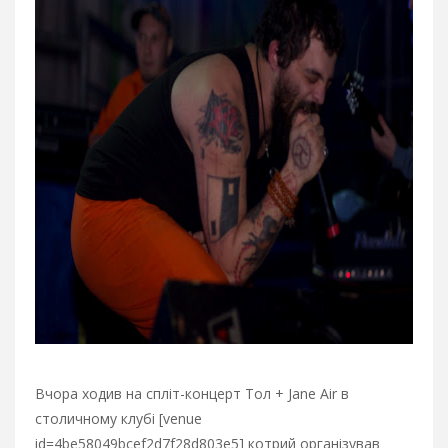
Вчора ходив на спліт-концерт Тол + Jane Air в
столичному клубі [venue
id=4be58049bcef2d7f28d803e5] котрий організував