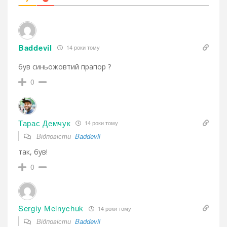
Baddevil
14 роки тому
був синьожовтий прапор ?
0
Тарас Демчук
14 роки тому
Відповісти
Baddevil
так, був!
0
Sergiy Melnychuk
14 роки тому
Відповісти
Baddevil