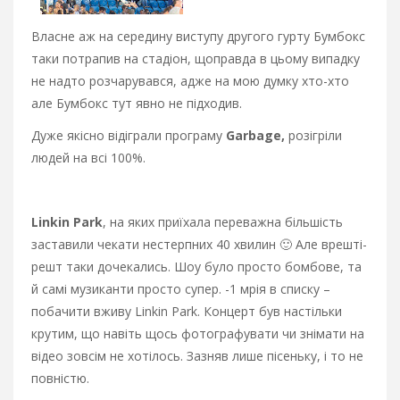
Власне аж на середину виступу другого гурту Бумбокс
таки потрапив на стадіон, щоправда в цьому випадку
не надто розчарувався, адже на мою думку хто-хто
але Бумбокс тут явно не підходив.
Дуже якісно відіграли програму
Garbage,
розігріли
людей на всі 100%.
Linkin Park
, на яких приїхала переважна більшість
заставили чекати нестерпних 40 хвилин 🙂 Але врешті-
решт таки дочекались. Шоу було просто бомбове, та
й самі музиканти просто супер. -1 мрія в списку –
побачити вживу Linkin Park. Концерт був настільки
крутим, що навіть щось фотографувати чи знімати на
відео зовсім не хотілось. Зазняв лише пісеньку, і то не
повністю.