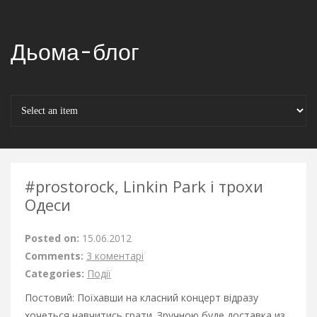
Дьома-блог
#prostorock, Linkin Park і трохи
Одеси
Posted on:
15.06.2012
Comments:
3 коментарі
Categories:
Події
Постовий: Поїхавши на класний концерт відразу
хочеться навчитись грати. Зручною буде
доставка из