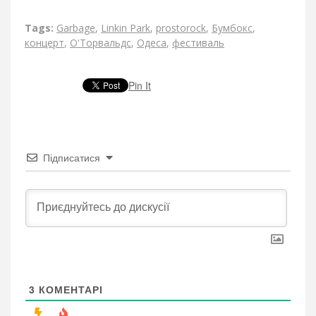
Tags:
Garbage
,
Linkin Park
,
prostorock
,
Бумбокс
,
концерт
,
О'Торвальдс
,
Одеса
,
фестиваль
Pin It
Підписатися
3
КОМЕНТАРІ