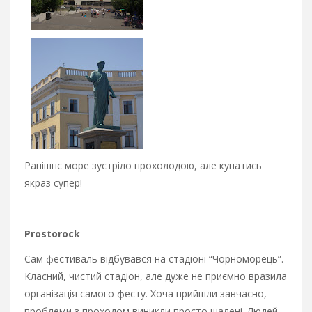
Ранішнє море зустріло прохолодою, але купатись
якраз супер!
Prostorock
Сам фестиваль відбувався на стадіоні “Чорноморець”.
Класний, чистий стадіон, але дуже не приємно вразила
організація самого фесту. Хоча прийшли завчасно,
проблеми з проходом виникли просто шалені. Людей