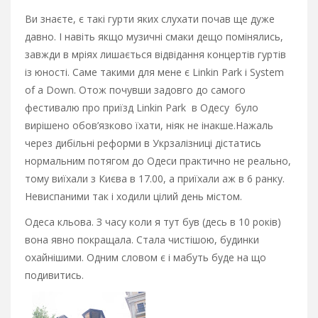
Ви знаєте, є такі гурти яких слухати почав ще дуже
давно. І навіть якщо музичні смаки дещо помінялись,
завжди в мріях лишається відвідання концертів гуртів
із юності. Саме такими для мене є Linkin Park i System
of a Down. Отож почувши задовго до самого
фестивалю про приїзд Linkin Park в Одесу було
вирішено обов’язково їхати, ніяк не інакше.
Нажаль
через дибільні реформи в Укрзалізниці дістатись
нормальним потягом до Одеси практично не реально,
тому виїхали з Києва в 17.00, а приїхали аж в 6 ранку.
Невиспаними так і ходили цілий день містом.
Одеса кльова. З часу коли я тут був (десь в 10 років)
вона явно покращала. Стала чистішою, будинки
охайнішими. Одним словом є і мабуть буде на що
подивитись.