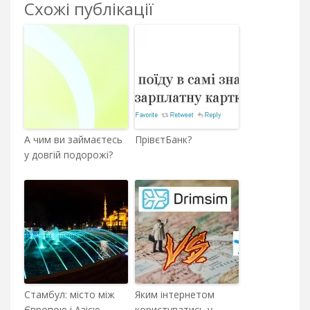
Схожі публікації
А чим ви займаєтесь
ПрівєтБанк?
у довгій подорожі?
Стамбул: місто між
Яким інтернетом
Європою і Азією
користуватись у